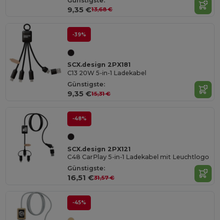
Günstigste:
9,35 €
13,68 €
-39%
SCX.design 2PX181
C13 20W 5-in-1 Ladekabel
Günstigste:
9,35 €
15,31 €
-48%
SCX.design 2PX121
C48 CarPlay 5-in-1 Ladekabel mit Leuchtlogo
Günstigste:
16,51 €
31,57 €
-45%