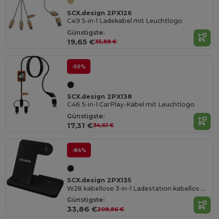
SCX.design 2PX126
C49 5-in-1 Ladekabel mit Leuchtlogo
Günstigste:
19,65 €
35,88 €
-50%
SCX.design 2PX138
C46 5-in-1 CarPlay-Kabel mit Leuchtlogo
Günstigste:
17,31 €
34,61 €
-84%
SCX.design 2PX135
W28 kabellose 3-in-1 Ladestation kabellos mit Telefonständer und Leuchtlogo
Günstigste:
33,86 €
208,86 €