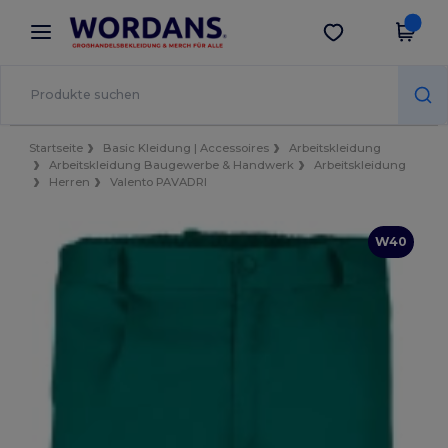
×
Wordans App
App holen
Bessere Preise in der App!
Startseite
Basic Kleidung | Accessoires
Arbeitskleidung
Arbeitskleidung Baugewerbe & Handwerk
Arbeitskleidung
Herren
Valento PAVADRI
W40