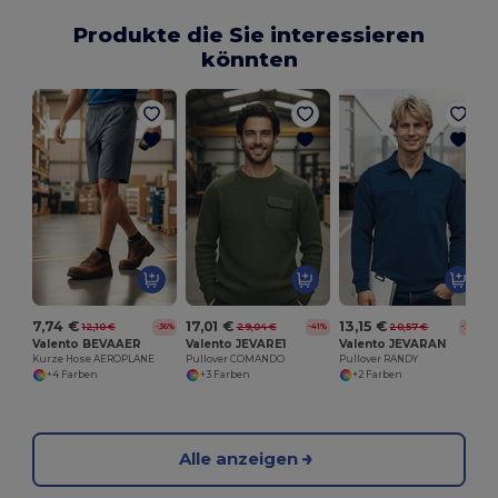
Produkte die Sie interessieren
könnten
P
7,74 €
17,01 €
13,15 €
12,10 €
29,04 €
20,57 €
-36%
-41%
-36%
Valento BEVAAER
Valento JEVARE1
Valento JEVARAN
Kurze Hose AEROPLANE
Pullover COMANDO
Pullover RANDY
+4 Farben
+3 Farben
+2 Farben
Alle anzeigen