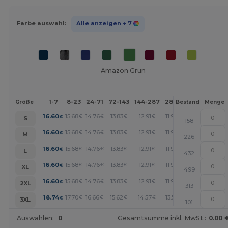
Farbe auswahl:
Alle anzeigen
+ 7
Amazon Grün
1-7
8-23
24-71
72-143
144-287
288 +
Mehr
Größe
Bestand
Menge
+
16.60
15.68
14.76
13.83
12.91
11.99
€
€
€
€
€
€
S
158
+
16.60
15.68
14.76
13.83
12.91
11.99
€
€
€
€
€
€
M
226
+
16.60
15.68
14.76
13.83
12.91
11.99
€
€
€
€
€
€
L
432
+
16.60
15.68
14.76
13.83
12.91
11.99
€
€
€
€
€
€
XL
499
+
16.60
15.68
14.76
13.83
12.91
11.99
€
€
€
€
€
€
2XL
313
+
18.74
17.70
16.66
15.62
14.57
13.53
€
€
€
€
€
€
3XL
101
Auswahlen:
0
Gesamtsumme inkl. MwSt.:
0.00 