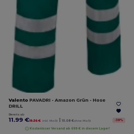
Valento
PAVADRI
- Amazon Grün
- Hose
DRILL
Bereits ab
11.99 €
|
-
38
%
19.36 €
inkl. MwSt
10.08 €
ohne MwSt
Kostenloser Versand ab 699 € in diesem Lager!