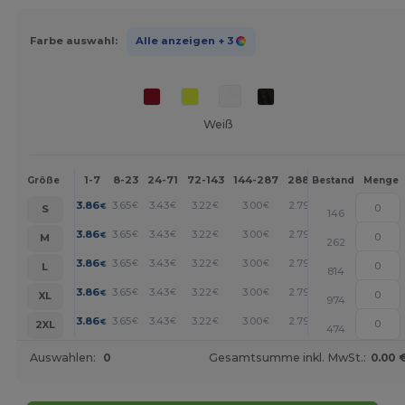
Farbe auswahl:
Alle anzeigen
+ 3
Weiß
1-7
8-23
24-71
72-143
144-287
288 +
Mehr
Größe
Bestand
Menge
+
3.86
3.65
3.43
3.22
3.00
2.79
€
€
€
€
€
€
S
146
+
3.86
3.65
3.43
3.22
3.00
2.79
€
€
€
€
€
€
M
262
+
3.86
3.65
3.43
3.22
3.00
2.79
€
€
€
€
€
€
L
814
+
3.86
3.65
3.43
3.22
3.00
2.79
€
€
€
€
€
€
XL
974
+
3.86
3.65
3.43
3.22
3.00
2.79
€
€
€
€
€
€
2XL
474
Auswahlen:
0
Gesamtsumme inkl. MwSt.:
0.00 