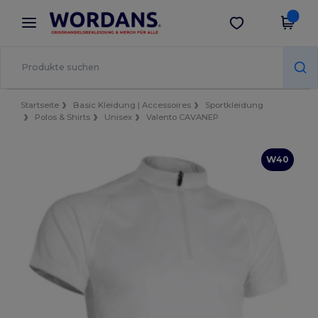
×
Wordans App
App holen
Bessere Preise in der App!
Startseite
Basic Kleidung | Accessoires
Sportkleidung
Polos & Shirts
Unisex
Valento CAVANEP
W40