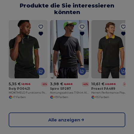
Produkte die Sie interessieren
könnten
H
5,35 €
3,98 €
10,61 €
13,75 €
6,66 €
20,08 €
-61%
-40%
-47%
Roly PO0421
Spiro SP287
Proact PA489
MONTMELO Funktions Poloshirt
Atmungsaktives T-Shirt AIRCOOL
Herren Performance Piqué-Polohemd
+7 Farben
+19 Farben
+15 Farben
Alle anzeigen