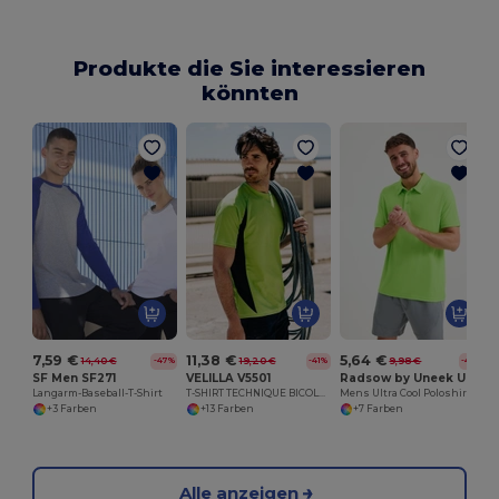
Produkte die Sie interessieren
könnten
7,59 €
11,38 €
5,64 €
14,40 €
19,20 €
9,98 €
-47%
-41%
-43%
SF Men SF271
VELILLA V5501
Radsow by Uneek UC125
Langarm-Baseball-T-Shirt
T-SHIRT TECHNIQUE BICOLORE
Mens Ultra Cool Poloshirt
+3 Farben
+13 Farben
+7 Farben
Alle anzeigen