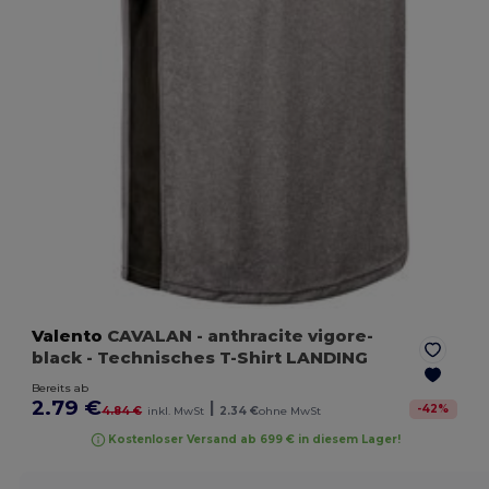
Valento
CAVALAN
- anthracite vigore-
black
- Technisches T-Shirt LANDING
Bereits ab
2.79 €
|
-
42
%
4.84 €
inkl. MwSt
2.34 €
ohne MwSt
Kostenloser Versand ab 699 € in diesem Lager!