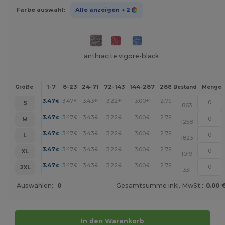
Farbe auswahl:
Alle anzeigen
+ 2
anthracite vigore-black
1-7
8-23
24-71
72-143
144-287
288 +
Mehr
Größe
Bestand
Menge
+
3.47
3.47
3.43
3.22
3.00
2.79
€
€
€
€
€
€
S
863
+
3.47
3.47
3.43
3.22
3.00
2.79
€
€
€
€
€
€
M
1258
+
3.47
3.47
3.43
3.22
3.00
2.79
€
€
€
€
€
€
L
1823
+
3.47
3.47
3.43
3.22
3.00
2.79
€
€
€
€
€
€
XL
1019
+
3.47
3.47
3.43
3.22
3.00
2.79
€
€
€
€
€
€
2XL
331
Auswahlen:
0
Gesamtsumme inkl. MwSt.:
0.00 
In den Warenkorb