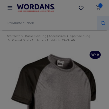
×
Wordans App
App holen
Bessere Preise in der App!
Startseite
Basic Kleidung | Accessoires
Sportkleidung
Polos & Shirts
Herren
Valento CAVALAN
W40