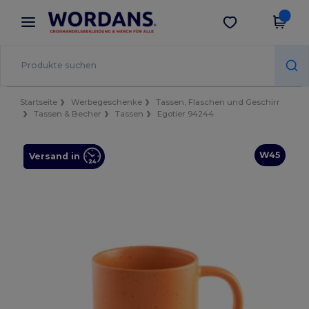
×
Wordans App
App holen
Bessere Preise in der App!
Startseite
Werbegeschenke
Tassen, Flaschen und Geschirr
Tassen & Becher
Tassen
Egotier 94244
W45
Versand in