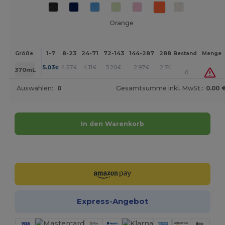
Orange
1-7
8-23
24-71
72-143
144-287
288 +
Mehr
Größe
Bestand
Menge
+
5.03
4.57
4.11
3.20
2.97
2.74
€
€
€
€
€
€
370mL
0
Auswahlen:
0
Gesamtsumme inkl. MwSt.:
0.00 
In den Warenkorb
Jetzt konfigurieren!
Express-Angebot