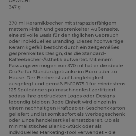
GEWICHT
347 g.
Hoher Bestand
370 ml Keramikbecher mit strapazierfähigem
mattem Finish und gesprenkelter Außenseite,
eine stilvolle Basis für den täglichen Gebrauch
oder individuelles Branding. Dieses hochwertige
Keramikgefäß besticht durch ein zeitgemäßes
gesprenkeltes Design, das die Standard-
Kaffeebecher-Ästhetik aufwertet. Mit einem
Fassungsvermögen von 370 ml hat er die ideale
Größe für Standardgetränke im Büro oder zu
Hause. Der Becher ist auf Langlebigkeit
ausgelegt und gemäß EN12875-1 für mindestens
125 Spülgänge spülmaschinenfest zertifiziert,
sodass Ihre gedruckten Logos oder Designs
lebendig bleiben. Jede Einheit wird einzeln in
einem nachhaltigen Kraftpapier-Geschenkkarton
geliefert und ist somit sofort als Werbegeschenk
oder Einzelhandelsartikel einsatzbereit. Ob als
minimalistisches Blanko-Stück oder als
individuelles Marketing-Tool verwendet – die