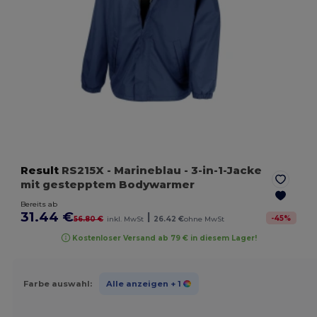
Result
RS215X
- Marineblau
- 3-in-1-Jacke
mit gestepptem Bodywarmer
Bereits ab
31.44 €
|
-
45
%
56.80 €
inkl. MwSt
26.42 €
ohne MwSt
Kostenloser Versand ab 79 € in diesem Lager!
Farbe auswahl:
Alle anzeigen
+ 1