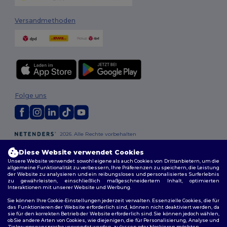
Versandmethoden
Folge uns
2026. Alle Rechte vorbehalten
Allgemeine Geschäftsbedingungen
|
Personalisierungsrichtlinien
|
Datenschutzbestimmungen
|
Cookie-Richtlinie
|
Site Map
Diese Website verwendet Cookies
Unsere Website verwendet sowohl eigene als auch Cookies von Drittanbietern, um die
allgemeine Funktionalität zu verbessern, Ihre Präferenzen zu speichern, die Leistung
der Website zu analysieren und ein reibungsloses und personalisiertes Surferlebnis
Berlin
|
Hamburg
|
München
|
Köln
|
Frankfurt
|
Essen
|
Dortmund
|
zu gewährleisten, einschließlich maßgeschneidertem Inhalt, optimierten
Stuttgart
|
Düsseldorf
|
Bremen
Interaktionen mit unserer Website und Werbung.
Sie können Ihre Cookie-Einstellungen jederzeit verwalten. Essenzielle Cookies, die für
das Funktionieren der Website erforderlich sind, können nicht deaktiviert werden, da
sie für den korrekten Betrieb der Website erforderlich sind. Sie können jedoch wählen,
ob Sie andere Arten von Cookies, wie diejenigen, die für Personalisierung, Analyse und
Zielgruppenansprache verwendet werden, zulassen oder blockieren möchten.