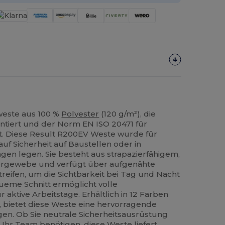
weste aus 100 %
Polyester
(120 g/m²), die
antiert und der Norm EN ISO 20471 für
ht. Diese Result R200EV Weste wurde für
 auf Sicherheit auf Baustellen oder in
n legen. Sie besteht aus strapazierfähigem,
ergewebe und verfügt über aufgenähte
treifen, um die Sichtbarkeit bei Tag und Nacht
ueme Schnitt ermöglicht volle
r aktive Arbeitstage. Erhältlich in 12 Farben
, bietet diese Weste eine hervorragende
gen. Ob Sie neutrale Sicherheitsausrüstung
Ihr Team benötigen, diese Weste liefert