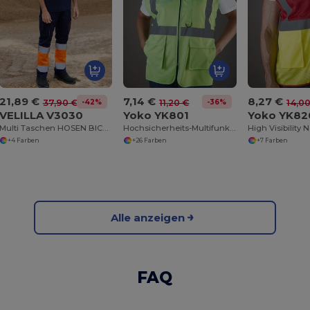
21,89 €
7,14 €
8,27 €
-42%
-36%
37,90 €
11,20 €
14,0
VELILLA V3030
Yoko YK801
Yoko YK82
Multi Taschen HOSEN BICOLOR hohe SICHTBARKEIT
Hochsicherheits-Multifunktionsweste
High Visibility
+4 Farben
+26 Farben
+7 Farben
Alle anzeigen
FAQ