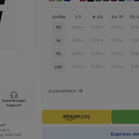
Größe
1-7
8-23
24-71
72-
4.00
3.76
3.50
3.18
XS
€
€
€
4.00
3.76
3.50
3.18
M
€
€
€
4.00
3.76
3.50
3.18
XL
€
€
€
r Ihre Produkte an
4.00
3.76
3.50
3.18
2XL
€
€
€
Auswahlen:
0
Zuverlässiger
Support
bot?
 891 51
Express-A
ag: 10:00–14:00