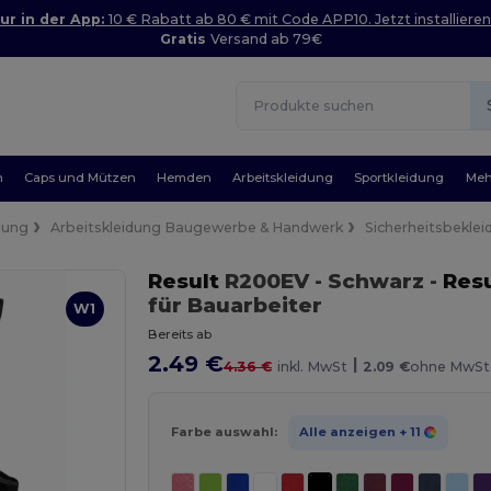
ur in der App:
10 € Rabatt ab 80 € mit Code APP10. Jetzt installieren
Gratis
Versand ab 79€
n
Caps und Mützen
Hemden
Arbeitskleidung
Sportkleidung
Meh
dung
Arbeitskleidung Baugewerbe & Handwerk
Sicherheitsbeklei
Result
R200EV
- Schwarz
-
Resu
für Bauarbeiter
W1
Bereits ab
2.49 €
|
4.36 €
inkl. MwSt
2.09 €
ohne MwSt
Farbe auswahl:
Alle anzeigen
+ 11