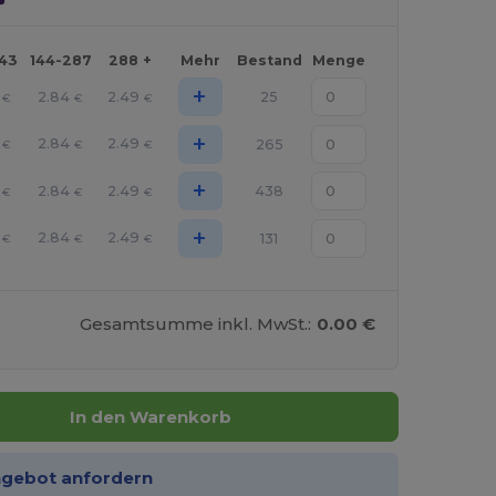
143
144-287
288 +
Mehr
Bestand
Menge
+
2.84
2.49
25
€
€
€
+
2.84
2.49
265
€
€
€
+
2.84
2.49
438
€
€
€
+
2.84
2.49
131
€
€
€
Gesamtsumme inkl. MwSt.:
0.00 €
In den Warenkorb
ngebot anfordern