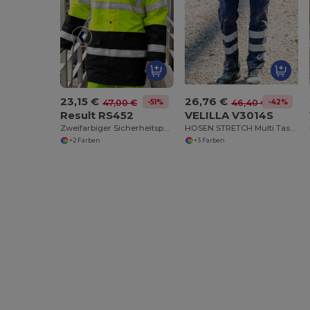
23,15 €
26,76 €
-51%
-42%
47,00 €
46,40 €
Result RS452
VELILLA V3014S
Zweifarbiger Sicherheitsparka
HOSEN STRETCH Multi Taschen REFLEKTIERENDE BAND
+2 Farben
+3 Farben