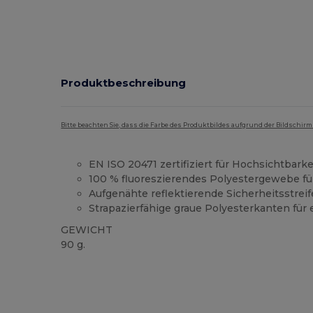
Produktbeschreibung
Bitte beachten Sie, dass die Farbe des Produktbildes aufgrund der Bildschir
EN ISO 20471 zertifiziert für Hochsichtbark
100 % fluoreszierendes Polyestergewebe fü
Aufgenähte reflektierende Sicherheitsstrei
Strapazierfähige graue Polyesterkanten für 
GEWICHT
90 g.