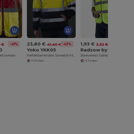
23,80 €
1,93 €
-41%
-43%
-42%
0 €
41,40 €
3,32 €
0
Yoko YKK05
Radsow by Uneek UC801
 Netzweste
Reflektierendes Sweatshirt mit Reißverschluss-Kragen
Sleeveless Safety Waist Coat
+4 Farben
+2 Farben