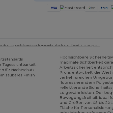
mkalibrierung möglicherweise nicht genau der tatsächlichen Produktfarbe entspricht.
Hochsichtbare Sicherheits
eitsstandards
maximale Sichtbarkeit gar
r Tagessichtbarkeit
Arbeitssicherheit entspric
fen für Nachtschutz
Profis entwickelt, die Wert
ein sauberes Finish
verkehrsreichen Umgebunge
fluoreszierendem Polyest
reflektierende Sicherheitss
zu gewährleisten. Der beq
Bewegungsfreiheit, ideal fü
und Größen von XS bis 2XL
Fläche für Personalisierun
oder Markenuniformen für 