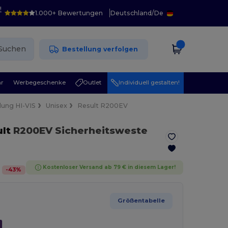
!
1.000+ Bewertungen
Deutschland
/
De
Suchen
Bestellung verfolgen
r
Werbegeschenke
Outlet
Individuell gestalten!
dung HI-VIS
Unisex
Result R200EV
lt
R200EV Sicherheitsweste
Kostenloser Versand ab 79 € in diesem Lager!
-
43
%
Größentabelle