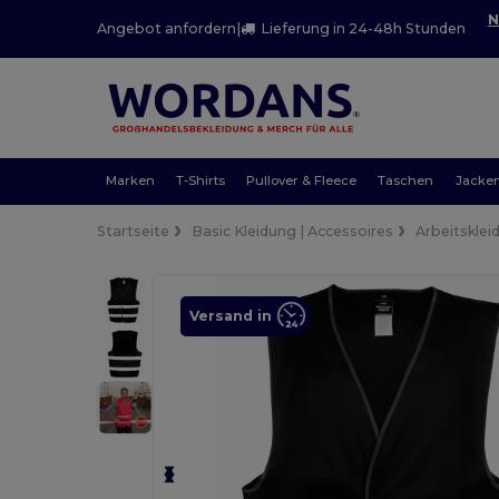
N
Angebot anfordern
|
Lieferung in 24-48h Stunden
Marken
T-Shirts
Pullover & Fleece
Taschen
Jacke
Startseite
Basic Kleidung | Accessoires
Arbeitsklei
Versand in