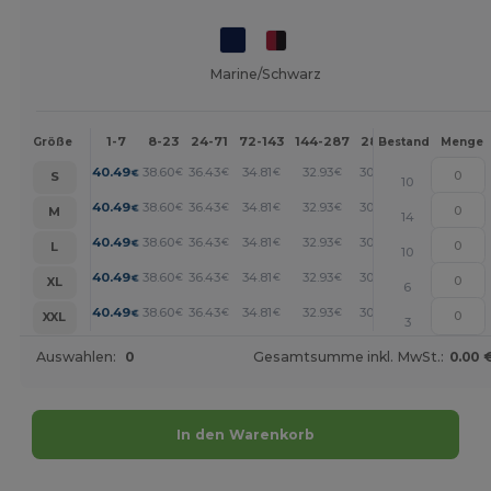
Marine/Schwarz
1-7
8-23
24-71
72-143
144-287
288 +
Mehr
Größe
Bestand
Menge
+
40.49
38.60
36.43
34.81
32.93
30.23
€
€
€
€
€
€
S
10
+
40.49
38.60
36.43
34.81
32.93
30.23
€
€
€
€
€
€
M
14
+
40.49
38.60
36.43
34.81
32.93
30.23
€
€
€
€
€
€
L
10
+
40.49
38.60
36.43
34.81
32.93
30.23
€
€
€
€
€
€
XL
6
+
40.49
38.60
36.43
34.81
32.93
30.23
€
€
€
€
€
€
XXL
3
Auswahlen:
0
Gesamtsumme inkl. MwSt.:
0.00 
In den Warenkorb
Jetzt konfigurieren!