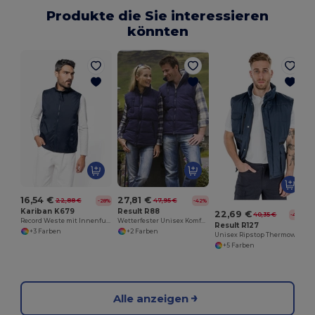
Produkte die Sie interessieren
könnten
16,54 €
27,81 €
22,88 €
47,95 €
-28%
-42%
Kariban K679
Result R88
22,69 €
40,35 €
-44%
Record Weste mit Innenfutter aus Fleece
Wetterfester Unisex Komfort-Bodywarmer
Result R127
+3 Farben
+2 Farben
Unisex Ripstop Thermoweste mit Taschenvielfalt
+5 Farben
Alle anzeigen