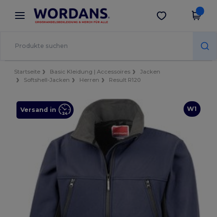
×
Wordans App
App holen
Bessere Preise in der App!
Startseite
Basic Kleidung | Accessoires
Jacken
Softshell-Jacken
Herren
Result R120
W1
Versand in