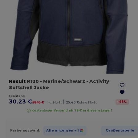
Result
R120
- Marine/Schwarz
- Activity
Softshell Jacke
Bereits ab
30.23 €
|
-
48
%
58.10 €
inkl. MwSt
25.40 €
ohne MwSt
Kostenloser Versand ab 79 € in diesem Lager!
Farbe auswahl:
Alle anzeigen
+ 1
Größentabelle