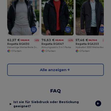
62,57 €
76,63 €
57,46 €
105,50 €
131,90 €
96,70 €
-41%
-42%
-41%
Regatta RGA130
Regatta RGA147
Regatta RGA203
Vielseitige Wetterfeste 3-in-1 Parka
Atmungsaktiv 3 in 1 Parka
Hydrafort 5000 Wetterfeste Thermo-Parka
+3 Farben
+2 Farben
+2 Farben
Alle anzeigen
FAQ
Ist sie für Siebdruck oder Bestickung
geeignet?