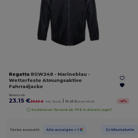
Regatta
RGW248
- Marineblau
-
Wetterfeste Atmungsaktive
Fahrradjacke
Bereits ab
23.15 €
|
-
41
%
39.50 €
inkl. MwSt
19.45 €
ohne MwSt
Kostenloser Versand ab 79 € in diesem Lager!
Farbe auswahl:
Alle anzeigen
+ 1
Größentabelle