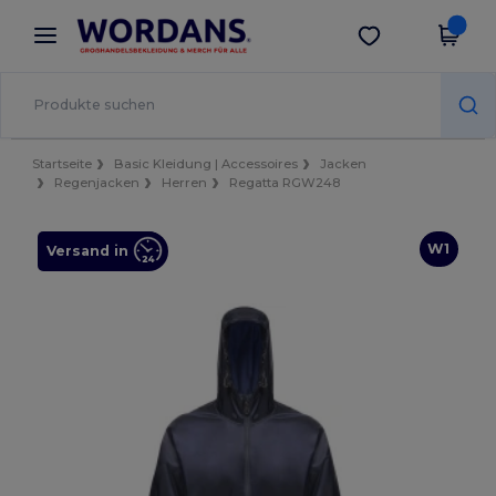
×
Wordans App
App holen
Bessere Preise in der App!
Startseite
Basic Kleidung | Accessoires
Jacken
Regenjacken
Herren
Regatta RGW248
W1
Versand in