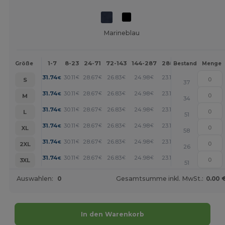
Marineblau
1-7
8-23
24-71
72-143
144-287
288 +
Mehr
Größe
Bestand
Menge
+
31.74
30.11
28.67
26.83
24.98
23.15
€
€
€
€
€
€
S
37
+
31.74
30.11
28.67
26.83
24.98
23.15
€
€
€
€
€
€
M
34
+
31.74
30.11
28.67
26.83
24.98
23.15
€
€
€
€
€
€
L
51
+
31.74
30.11
28.67
26.83
24.98
23.15
€
€
€
€
€
€
XL
58
+
31.74
30.11
28.67
26.83
24.98
23.15
€
€
€
€
€
€
2XL
26
+
31.74
30.11
28.67
26.83
24.98
23.15
€
€
€
€
€
€
3XL
51
Auswahlen:
0
Gesamtsumme inkl. MwSt.:
0.00 
In den Warenkorb