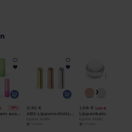
en
0,92 €
1,06 €
-18%
-18%
€
1,30 €
Lippenbalsam aus PS und PP
ABS-Lippenschützer
Lippenbalsam. Gehäuse aus ABS
Egotier 94880
Egotier 94882
+4 Farben
+3 Farben