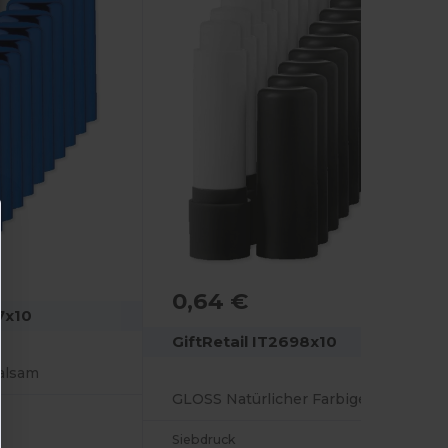
0,64 €
7x10
GiftRetail IT2698x10
alsam
GLOSS Natürlicher Farbiger Lippenbalsam mit SPF10
Siebdruck