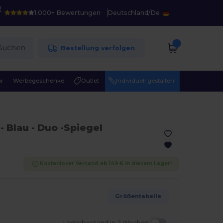
!
1.000+ Bewertungen
Deutschland
/
De
Suchen
Bestellung verfolgen
r
Werbegeschenke
Outlet
Individuell gestalten!
4
- Blau
- Duo -Spiegel
Kostenloser Versand ab 149 € in diesem Lager!
Größentabelle
Lagerbestand in 2 Wochen