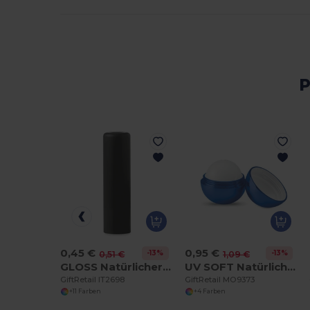
P
0,45 €
0,95 €
-13%
-13%
0,51 €
1,09 €
GLOSS Natürlicher Farbiger Lippenbalsam mit SPF10
UV SOFT Natürlicher Lippenpflegebalsam im Eierdesign
GiftRetail IT2698
GiftRetail MO9373
+11 Farben
+4 Farben