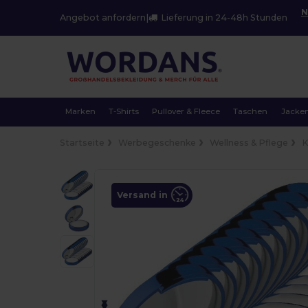
N
Angebot anfordern
|
Lieferung in 24-48h Stunden
Marken
T-Shirts
Pullover & Fleece
Taschen
Jacke
Startseite
Werbegeschenke
Wellness & Pflege
K
Versand in