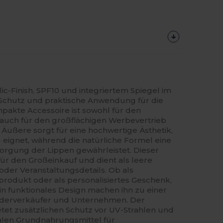
lic-Finish, SPF10 und integriertem Spiegel im
n Schutz und praktische Anwendung für die
mpakte Accessoire ist sowohl für den
s auch für den großflächigen Werbevertrieb
e Äußere sorgt für eine hochwertige Ästhetik,
g eignet, während die natürliche Formel eine
sorgung der Lippen gewährleistet. Dieser
 für den Großeinkauf und dient als leere
oder Veranstaltungsdetails. Ob als
produkt oder als personalisiertes Geschenk,
in funktionales Design machen ihn zu einer
iederverkäufer und Unternehmen. Der
etet zusätzlichen Schutz vor UV-Strahlen und
alen Grundnahrungsmittel für