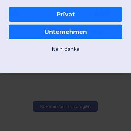
Privat
Unternehmen
Unique
Unique
W22
Poland
W22
Poland
Nein, danke
Produktansicht
Produkta
Kommentar hinzufügen