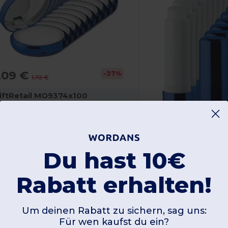
,09 €
-37%
1,72 €
iftRetail MO9374x100
Duo -Spiegel Lippenbalsam Mit Spiegel
1,51 €
Du hast 10€
3 g
GiftRetail MO940
Rabatt erhalten!
UV GLOSS Lippenb
Um deinen Rabatt zu sichern, sag uns:
16 g
Für wen kaufst du ein?