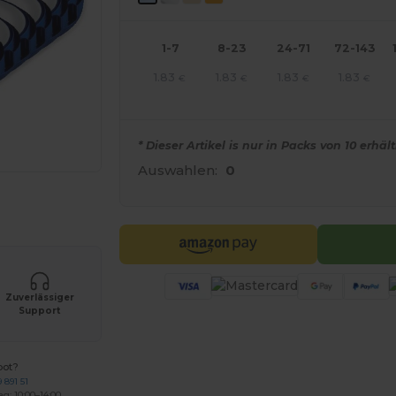
1-7
8-23
24-71
72-143
1.83
1.83
1.83
1.83
€
€
€
€
* Dieser Artikel is nur in Packs von 10 erhält
Auswahlen:
0
r Ihre Produkte an
Zuverlässiger
Support
bot?
 891 51
ag: 10:00–14:00