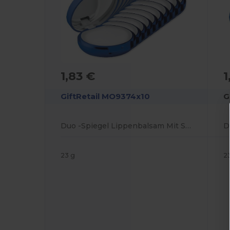
1,83 €
1
GiftRetail MO9374x10
G
Duo -Spiegel Lippenbalsam Mit Spiegel
23 g
2