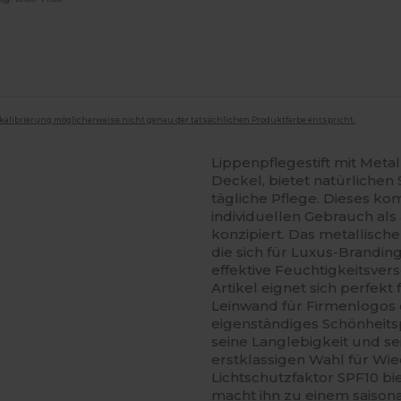
mkalibrierung möglicherweise nicht genau der tatsächlichen Produktfarbe entspricht.
Lippenpflegestift mit Metal
Deckel, bietet natürliche
tägliche Pflege. Dieses ko
individuellen Gebrauch al
konzipiert. Das metallisch
die sich für Luxus-Brandin
effektive Feuchtigkeitsver
Artikel eignet sich perfekt
Leinwand für Firmenlogos 
eigenständiges Schönheits
seine Langlebigkeit und se
erstklassigen Wahl für W
Lichtschutzfaktor SPF10 bi
macht ihn zu einem saison