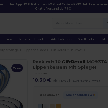
ur in der App:
10 € Rabatt ab 80 € mit Code APP10. Jetzt installieren
Gratis
Versand ab 79€
n
Caps und Mützen
Hemden
Arbeitskleidung
Sportkleidung
Meh
örperpflege
Lippenbalsam
GiftRetail MO9374x10
Pack mit 10
GiftRetail
MO937
Lippenbalsam Mit Spiegel
W22
Bereits ab
18.30 €
|
inkl. MwSt
15.38 €
ohne MwSt
Farbe auswahl:
Alle anzeigen
+ 3