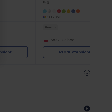
16 g
+6 Farben
Unique
W22
Poland
nsicht
Produktansicht