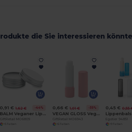
rodukte die Sie interessieren könnt
0,91 €
0,66 €
0,45 €
-44%
-35%
1,62 €
1,01 €
0,55 
BALM Veganer Lippenbalsam
VEGAN GLOSS Veganer Lippenbalsam
GiftRetail MO6809
GiftRetail MO6943
Egotier 94851
+5 Farben
+6 Farben
+9 Farben