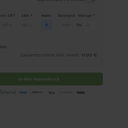
144-287
288 +
Mehr
Bestand
Menge *
+
1.83
1.83
999+
10
x
€
€
lich.
Gesamtsumme inkl. MwSt.:
0.00 €
In den Warenkorb