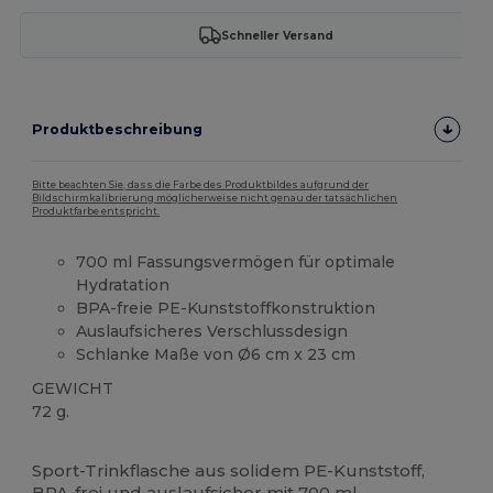
Schneller Versand
Produktbeschreibung
Bitte beachten Sie, dass die Farbe des Produktbildes aufgrund der
Bildschirmkalibrierung möglicherweise nicht genau der tatsächlichen
Produktfarbe entspricht.
700 ml Fassungsvermögen für optimale
Hydratation
BPA-freie PE-Kunststoffkonstruktion
Auslaufsicheres Verschlussdesign
Schlanke Maße von Ø6 cm x 23 cm
GEWICHT
72 g.
Hoher Bestand
Sport-Trinkflasche aus solidem PE-Kunststoff,
BPA-frei und auslaufsicher mit 700 ml