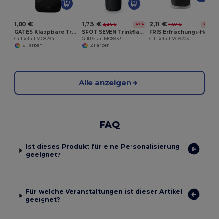
1,00 €
1,73 €
2,11 €
3,24 €
4,07 €
-47%
-48%
GATES Klappbare Trinkflasche
SPOT SEVEN Trinkflasche PE 700ml
FRIS Erfrischungs-Handtuch
GiftRetail MO8294
GiftRetail MO8933
GiftRetail MO9203
+6 Farben
+2 Farben
Alle anzeigen
FAQ
Ist dieses Produkt für eine Personalisierung
geeignet?
Für welche Veranstaltungen ist dieser Artikel
geeignet?