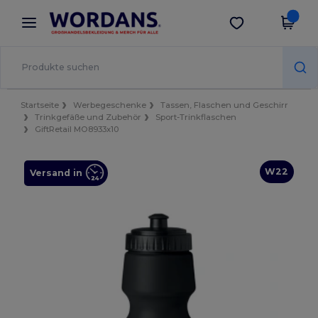
×
Wordans App
App holen
Bessere Preise in der App!
Startseite
Werbegeschenke
Tassen, Flaschen und Geschirr
Trinkgefäße und Zubehör
Sport-Trinkflaschen
GiftRetail MO8933x10
W22
Versand in