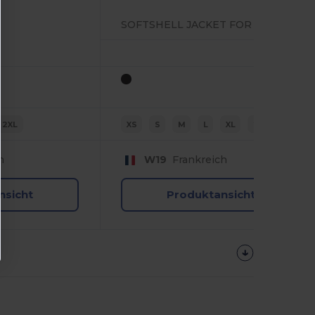
SOFTSHELL JACKET FOR WOMEN 3 LAYERS
2XL
XS
S
M
L
XL
2XL
h
W19
Frankreich
nsicht
Produktansicht