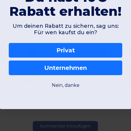
Rabatt erhalten!
Um deinen Rabatt zu sichern, sag uns:
Für wen kaufst du ein?
Privat
S
M
L
XL
S
M
L
XL
W19
Frankreich
W19
Frankreic
Unternehmen
Produktansicht
Produkta
Nein, danke
Kommentar hinzufügen