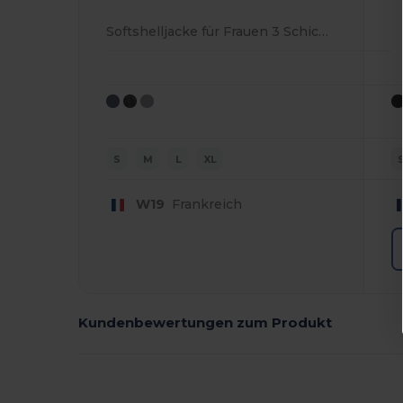
Softshelljacke für Frauen 3 Schichten
S
M
L
XL
W19
Frankreich
Kundenbewertungen zum Produkt