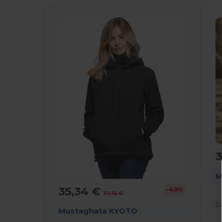
3
M
35,34 €
-40%
59,16 €
Mustaghata KYOTO