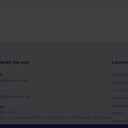
ieren Sie uns
Lassen
de
Hilfezen
e@wordans.de
Großhan
T-Shirts
s
auf@wordans.de
Lokaler 
Rückgab
ne
969 891 51
Glossar
g – Donnerstag: 10:00–13:00 & 14:00–17:30 Freitag: 10:00–14:00
Versand