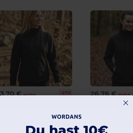
3,70 €
26,76 €
-27%
46,39 €
36,85 €
ustaghata NAGANO
Mustaghata OSA
Softshelljacke für Frauen 3 Schichten
Du hast 10€