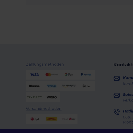
Kontakt
Zahlungsmethoden
Kun
kund
Sale
verk
Versandmethoden
Hotli
0681 
Monta