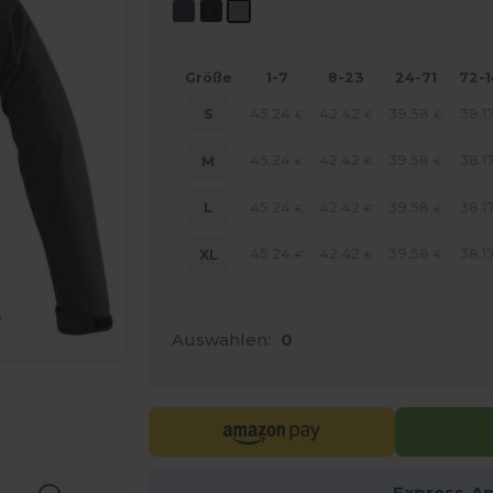
Größe
1-7
8-23
24-71
72-
45.24
42.42
39.58
38.1
S
€
€
€
45.24
42.42
39.58
38.1
M
€
€
€
45.24
42.42
39.58
38.1
L
€
€
€
45.24
42.42
39.58
38.1
XL
€
€
€
Auswahlen:
0
r Ihre Produkte an
Express-A