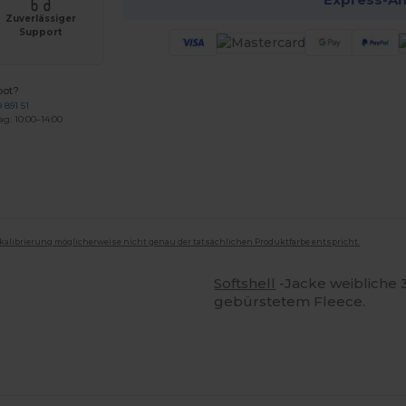
Zuverlässiger
Support
bot?
 891 51
ag: 10:00–14:00
mkalibrierung möglicherweise nicht genau der tatsächlichen Produktfarbe entspricht.
Softshell
-Jacke weibliche 
gebürstetem Fleece.