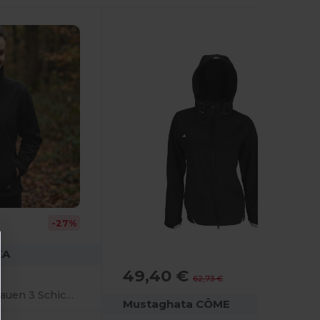
-27%
KA
49,40 €
-21%
62,73 €
Softshelljacke für Frauen 3 Schichten
Mustaghata CÔME