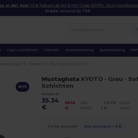
ur in der App:
10 € Rabatt ab 80 € mit Code APP10. Jetzt installieren
Gratis
Versand ab 79€
n
Caps und Mützen
Hemden
Arbeitskleidung
Sportkleidung
Meh
leecejacken
Damen
Mustaghata KYOTO
Mustaghata
KYOTO
- Grau
- So
Schichten
W19
Bereits ab
35.34
59.16
inkl.
29.70
ohne
€
|
€
MwSt
€
MwSt
Farbe auswahl:
Alle anzeigen
+ 2