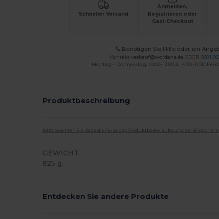
Anmelden,
Schneller Versand
Registrieren oder
Gast-Checkout
Benötigen Sie Hilfe oder ein Ange
Kontakt
verkauf@wordans.de
ODER
0681 969
Montag – Donnerstag: 10:00–13:00 & 14:00–17:30 Freit
Produktbeschreibung
Bitte beachten Sie, dass die Farbe des Produktbildes aufgrund der Bildschir
GEWICHT
825 g.
Entdecken Sie andere Produkte