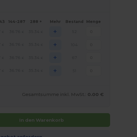
143
144-287
288 +
Mehr
Bestand
Menge
+
7
36.76
35.34
52
€
€
€
+
7
36.76
35.34
104
€
€
€
+
7
36.76
35.34
67
€
€
€
+
7
36.76
35.34
51
€
€
€
Gesamtsumme inkl. MwSt.:
0.00 €
In den Warenkorb
ngebot anfordern