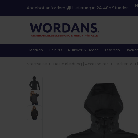
N
Angebot anfordern
|
Lieferung in 24-48h Stunden
Marken
T-Shirts
Pullover & Fleece
Taschen
Jacke
Startseite
Basic Kleidung | Accessoires
Jacken
F