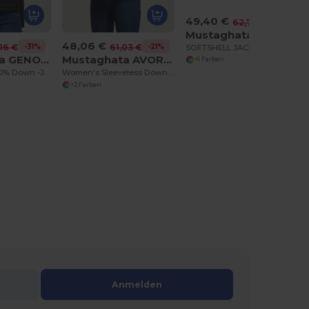
49,40 €
-21%
62,73 €
Mustaghata CÔME
48,06 €
-31%
-21%
16 €
61,03 €
SOFTSHELL JACKET FOR WOMEN 3 LAYERS
Mustaghata GENOVA
Mustaghata AVORIAZ
+1 Farben
Wasserdicht 100% Down -Jacke
Women's Sleeveless Down Jacket Made in France
+2 Farben
Anmelden