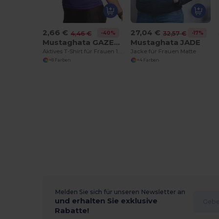
2,66 €
27,04 €
-40%
-17%
4,46 €
32,57 €
Mustaghata GAZELLE
Mustaghata JADE
Aktives T-Shirt für Frauen 125 g Col en u
Jacke für Frauen Matte
+8 Farben
+4 Farben
Melden Sie sich für unseren Newsletter an
und erhalten Sie exklusive
Rabatte!