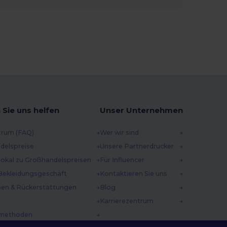
 Sie uns helfen
Unser Unternehmen
trum (FAQ)
Wer wir sind
delspreise
Unsere Partnerdrucker
 lokal zu Großhandelspreisen
Für Influencer
Bekleidungsgeschäft
Kontaktieren Sie uns
en & Rückerstattungen
Blog
Karrierezentrum
methoden