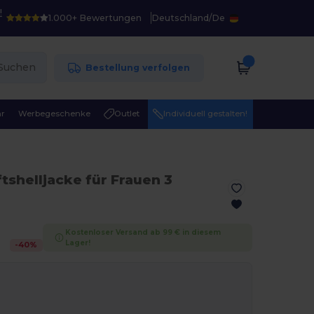
!
1.000+ Bewertungen
Deutschland
/
De
Suchen
Bestellung verfolgen
r
Werbegeschenke
Outlet
Individuell gestalten!
ftshelljacke für Frauen 3
Kostenloser Versand ab 99 € in diesem
Lager!
-
40
%