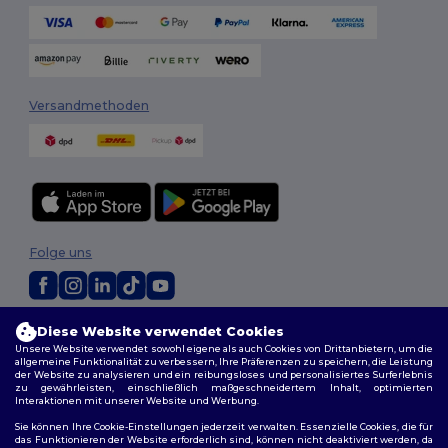
Versandmethoden
Folge uns
2026. Alle Rechte vorbehalten
Diese Website verwendet Cookies
Allgemeine Geschäftsbedingungen
|
Personalisierungsrichtlinien
|
Unsere Website verwendet sowohl eigene als auch Cookies von Drittanbietern, um die
allgemeine Funktionalität zu verbessern, Ihre Präferenzen zu speichern, die Leistung
Datenschutzbestimmungen
|
Cookie-Richtlinie
|
Site Map
der Website zu analysieren und ein reibungsloses und personalisiertes Surferlebnis
zu gewährleisten, einschließlich maßgeschneidertem Inhalt, optimierten
Interaktionen mit unserer Website und Werbung.
Berlin
|
Hamburg
|
München
|
Köln
|
Frankfurt
|
Essen
|
Dortmund
|
Stuttgart
|
Düsseldorf
|
Bremen
Sie können Ihre Cookie-Einstellungen jederzeit verwalten. Essenzielle Cookies, die für
das Funktionieren der Website erforderlich sind, können nicht deaktiviert werden, da