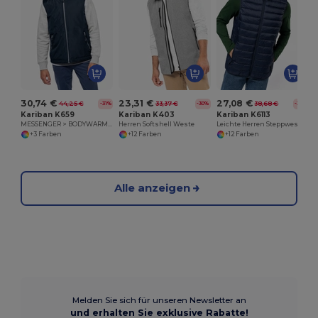
30,74 €
23,31 €
27,08 €
44,25 €
33,37 €
38,68 €
-31%
-30%
-30%
Kariban K659
Kariban K403
Kariban K6113
MESSENGER > BODYWARMER
Herren Softshell Weste
Leichte Herren Steppweste
+3 Farben
+12 Farben
+12 Farben
Alle anzeigen
Melden Sie sich für unseren Newsletter an
und erhalten Sie exklusive Rabatte!