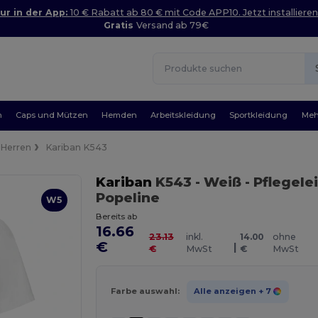
ur in der App:
10 € Rabatt ab 80 € mit Code APP10. Jetzt installieren
Gratis
Versand ab 79€
n
Caps und Mützen
Hemden
Arbeitskleidung
Sportkleidung
Meh
Herren
Kariban K543
Kariban
K543
- Weiß
- Pflegel
Popeline
W5
Bereits ab
16.66
23.13
inkl.
14.00
ohne
€
|
€
MwSt
€
MwSt
Farbe auswahl:
Alle anzeigen
+ 7