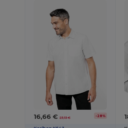
16,66 €
1
-28%
23,13 €