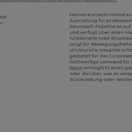
mkalibrierung möglicherweise nicht genau der tatsächlichen Produktfarbe entspricht.
Herren Kurzarm-Hemd aus 
tät
Ausrüstung für profession
ln
Baumwoll-Popeline ist auf
und verfügt über einen Ha
funktionelle linke Brustta
sorgt für Bewegungsfreihe
strukturelle Integrität erh
gestaltet für das Corporat
hochwertige Leinwand für
Saum
ermöglicht einen gep
oder darüber, was es viels
Bürokleidung oder Werbe