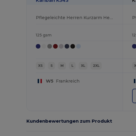
Kariban K543
K
Pflegeleichte Herren Kurzarm Hemd Popeline
125 gsm
1
XS
S
M
L
XL
2XL
W5
Frankreich
Kundenbewertungen zum Produkt