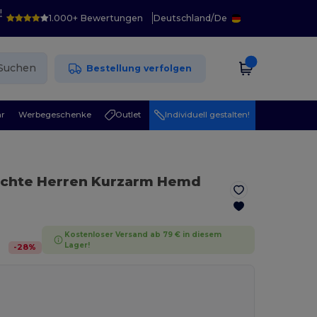
!
1.000+ Bewertungen
Deutschland
/
De
Suchen
Bestellung verfolgen
r
Werbegeschenke
Outlet
Individuell gestalten!
eichte Herren Kurzarm Hemd
Kostenloser Versand ab 79 € in diesem
Lager!
-
28
%