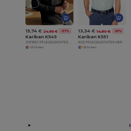
15,74 €
13,34 €
-37%
-10%
24,95 €
14,80 €
Kariban K545
Kariban K551
JOFREY PFLEGELEICHTES HERREN LANGARM 65/35 HEMD
ACE PFLEGELEICHTES HERREN KURZARM 65/35 HEMD
+25 Farben
+26 Farben