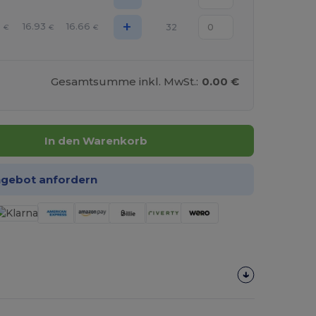
+
5
16.93
16.66
32
€
€
€
Gesamtsumme inkl. MwSt.:
0.00 €
In den Warenkorb
ngebot anfordern