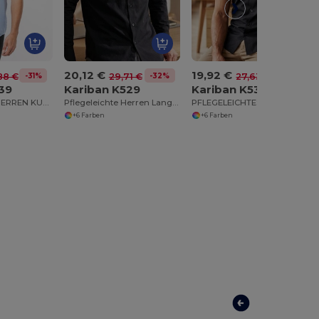
20,12 €
19,92 €
-31%
-32%
-28%
88 €
29,71 €
27,63 €
39
Kariban K529
Kariban K531
BÜGELFREIES HERREN KURZARM HEMD SUPREME
Pflegeleichte Herren Langarm Hemd Stretch
PFLEGELEICHTES HERREN KURZARM STRETCH HEMD
+6 Farben
+6 Farben