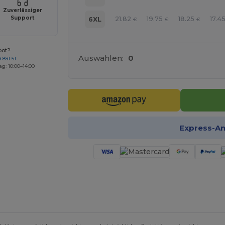
Zuverlässiger
Support
21.82
19.75
18.25
17.4
6XL
€
€
€
bot?
Auswahlen:
0
 891 51
ag: 10:00–14:00
Express-A