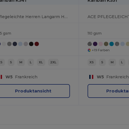
ariban K541
Kariban K551
Pflegeleichte Herren Langarm Hemd Popeline
25 gsm
110 gsm
+19 Farben
XS
S
M
L
XL
2XL
XS
S
M
L
W5
Frankreich
W5
Frankreich
Produktansicht
Produkta