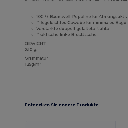
Bitte beachten Sie, dass die Farbe des Produktbildes aufgrund der Bildschir
100 % Baumwoll-Popeline für Atmungsaktivi
Pflegeleichtes Gewebe für minimales Büge
Verstärkte doppelt gefaltete Nähte
Praktische linke Brusttasche
GEWICHT
250 g.
Grammatur
125g/m²
Entdecken Sie andere Produkte