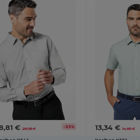
8,81 €
13,34 €
-33%
28,08 €
14,80 €