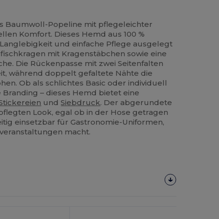
Baumwoll-Popeline mit pflegeleichter
ellen Komfort. Dieses Hemd aus 100 %
 Langlebigkeit und einfache Pflege ausgelegt
ifischkragen mit Kragenstäbchen sowie eine
sche. Die Rückenpasse mit zwei Seitenfalten
it, während doppelt gefaltete Nähte die
öhen. Ob als schlichtes Basic oder individuell
e Branding – dieses Hemd bietet eine
Stickereien
und
Siebdruck
. Der abgerundete
flegten Look, egal ob in der Hose getragen
eitig einsetzbar für Gastronomie-Uniformen,
veranstaltungen macht.