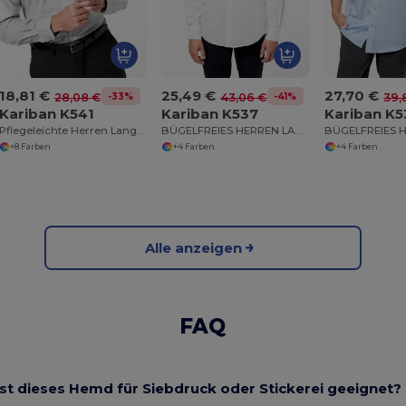
18,81 €
25,49 €
27,70 €
-33%
-41%
28,08 €
43,06 €
39,
Kariban K541
Kariban K537
Kariban K5
Pflegeleichte Herren Langarm Hemd Popeline
BÜGELFREIES HERREN LANGARM HEMD SUPREME
+8 Farben
+4 Farben
+4 Farben
Alle anzeigen
FAQ
Ist dieses Hemd für Siebdruck oder Stickerei geeignet?