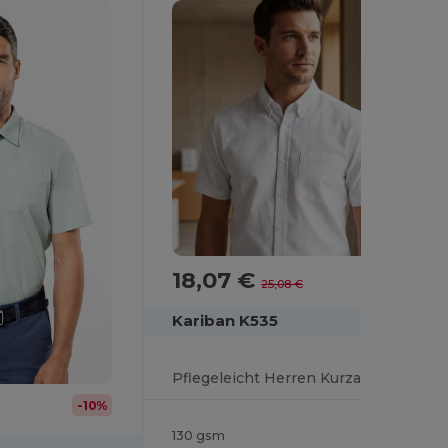
18,07 €
-28%
25,08 €
Kariban K535
Pflegeleicht Herren Kurzarm Oxford Hemd
-10%
130 gsm