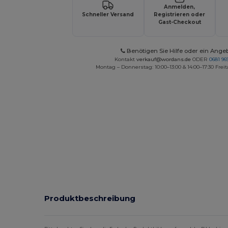
Anmelden,
Schneller Versand
Registrieren oder
Gast-Checkout
Benötigen Sie Hilfe oder ein Ange
Kontakt
verkauf@wordans.de
ODER
0681 969
Montag – Donnerstag: 10:00–13:00 & 14:00–17:30 Freit
Produktbeschreibung