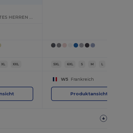
ACE PFLEGELEICHTES HERREN KURZARM 65/35 HEMD
XL
XXL
5XL
6XL
S
M
L
XL
W5
Frankreich
nsicht
Produktansicht