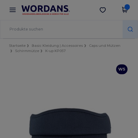
×
Wordans App
App holen
Bessere Preise in der App!
Startseite
Basic Kleidung | Accessoires
Caps und Mützen
Schirmmütze
K-up KP057
W5