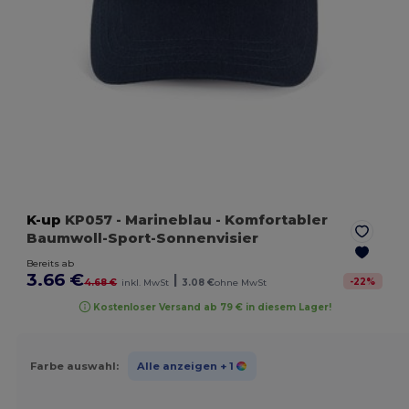
K-up
KP057
- Marineblau
- Komfortabler
Baumwoll-Sport-Sonnenvisier
Bereits ab
3.66 €
|
-
22
%
4.68 €
inkl. MwSt
3.08 €
ohne MwSt
Kostenloser Versand ab 79 € in diesem Lager!
Farbe auswahl:
Alle anzeigen
+ 1