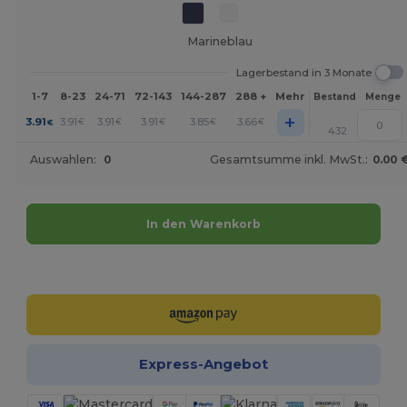
Marineblau
Lagerbestand in 3 Monate
1-7
8-23
24-71
72-143
144-287
288 +
Mehr
Bestand
Menge
+
3.91
3.91
3.91
3.91
3.85
3.66
€
€
€
€
€
€
432
Auswahlen:
0
Gesamtsumme inkl. MwSt.:
0.00 
In den Warenkorb
Jetzt konfigurieren!
Express-Angebot