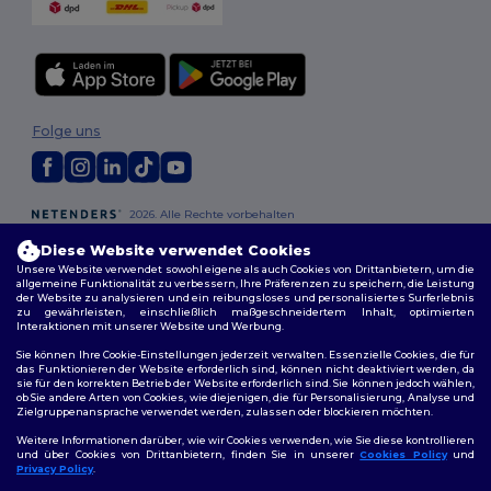
Folge uns
2026. Alle Rechte vorbehalten
Allgemeine Geschäftsbedingungen
|
Personalisierungsrichtlinien
|
Diese Website verwendet Cookies
Datenschutzbestimmungen
|
Cookie-Richtlinie
|
Site Map
Unsere Website verwendet sowohl eigene als auch Cookies von Drittanbietern, um die
allgemeine Funktionalität zu verbessern, Ihre Präferenzen zu speichern, die Leistung
der Website zu analysieren und ein reibungsloses und personalisiertes Surferlebnis
Berlin
|
Hamburg
|
München
|
Köln
|
Frankfurt
|
Essen
|
Dortmund
|
zu gewährleisten, einschließlich maßgeschneidertem Inhalt, optimierten
Stuttgart
|
Düsseldorf
|
Bremen
Interaktionen mit unserer Website und Werbung.
Sie können Ihre Cookie-Einstellungen jederzeit verwalten. Essenzielle Cookies, die für
das Funktionieren der Website erforderlich sind, können nicht deaktiviert werden, da
sie für den korrekten Betrieb der Website erforderlich sind. Sie können jedoch wählen,
ob Sie andere Arten von Cookies, wie diejenigen, die für Personalisierung, Analyse und
Zielgruppenansprache verwendet werden, zulassen oder blockieren möchten.
Weitere Informationen darüber, wie wir Cookies verwenden, wie Sie diese kontrollieren
und über Cookies von Drittanbietern, finden Sie in unserer
Cookies Policy
und
Privacy Policy
.
👋
Hallo