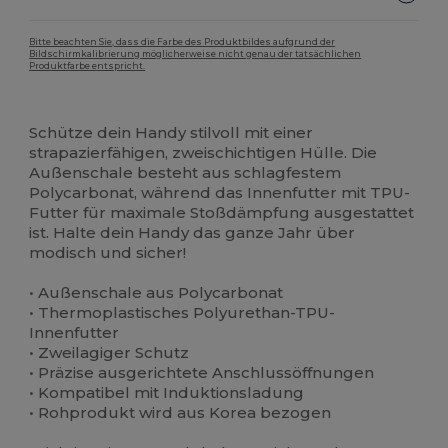
Bitte beachten Sie, dass die Farbe des Produktbildes aufgrund der
Bildschirmkalibrierung möglicherweise nicht genau der tatsächlichen
Produktfarbe entspricht.
Anpassbar
Hoher Bestand
Schütze dein Handy stilvoll mit einer
strapazierfähigen, zweischichtigen Hülle. Die
Außenschale besteht aus schlagfestem
Polycarbonat, während das Innenfutter mit TPU-
Futter für maximale Stoßdämpfung ausgestattet
ist. Halte dein Handy das ganze Jahr über
modisch und sicher!
• Außenschale aus Polycarbonat
• Thermoplastisches Polyurethan-TPU-
Innenfutter
• Zweilagiger Schutz
• Präzise ausgerichtete Anschlussöffnungen
• Kompatibel mit Induktionsladung
• Rohprodukt wird aus Korea bezogen