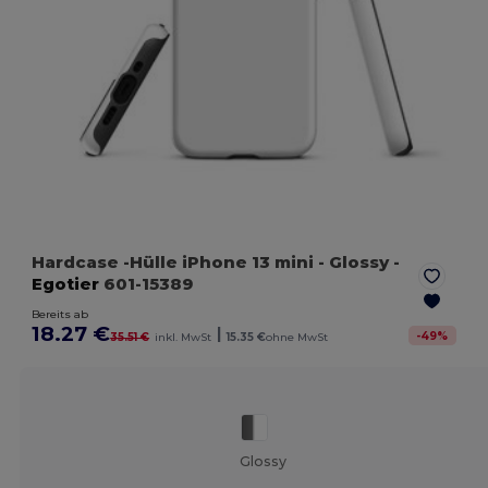
Hardcase -Hülle iPhone 13 mini
- Glossy
-
Egotier
601-15389
Bereits ab
18.27 €
|
-
49
%
35.51 €
inkl. MwSt
15.35 €
ohne MwSt
Glossy