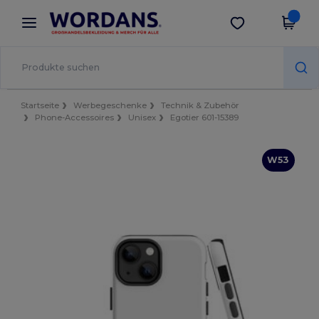
×
Wordans App
App holen
Bessere Preise in der App!
Startseite
Werbegeschenke
Technik & Zubehör
Phone-Accessoires
Unisex
Egotier 601-15389
W53