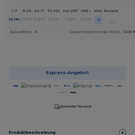
1-7
8-23
24-71
72-143
144-287
288 +
Mehr
Bestand
+
25.19
23.93
22.67
21.25
19.68
18.27
€
€
€
€
€
€
500
Auswahlen:
0
Gesamtsumme inkl. MwSt.:
0.00 
Jetzt konfigurieren!
Express-Angebot
Schneller Versand
Produktbeschreibung