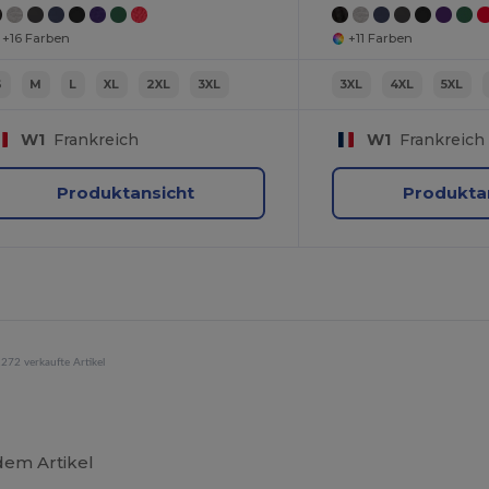
+16 Farben
+11 Farben
S
M
L
XL
2XL
3XL
3XL
4XL
5XL
W1
Frankreich
W1
Frankreich
Produktansicht
Produkta
272 verkaufte Artikel
dem Artikel