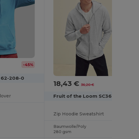
-45%
m 62-208-0
18,43 €
-49%
36,20 €
Fruit of the Loom SC361C
lover
Zip Hoodie Sweatshirt
Baumwolle/Poly
280 gsm