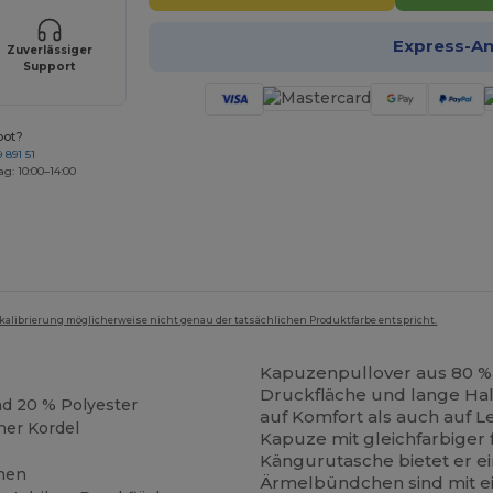
Express-A
Zuverlässiger
Support
bot?
 891 51
ag: 10:00–14:00
mkalibrierung möglicherweise nicht genau der tatsächlichen Produktfarbe entspricht.
Kapuzenpullover aus 80 %
Druckfläche und lange Halt
d 20 % Polyester
auf Komfort als auch auf L
her Kordel
Kapuze mit gleichfarbiger
Kängurutasche bietet er ei
chen
Ärmelbündchen sind mit e