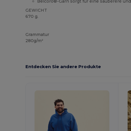
Belcoro®-Garn sorgt für eine sauberere und
GEWICHT
670 g.
Anpassbar
Grammatur
280g/m²
Entdecken Sie andere Produkte
Jetzt
Konfigurieren!
K