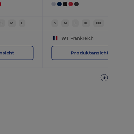
S
M
L
S
M
L
XL
XXL
W1
Frankreich
nsicht
Produktansicht