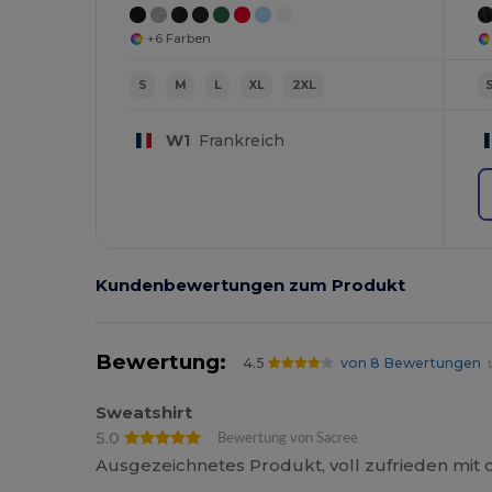
+6 Farben
S
M
L
XL
2XL
W1
Frankreich
Kundenbewertungen zum Produkt
Bewertung:
4.5
von 8 Bewertungen
1
Sweatshirt
5.0
Bewertung von Sacree
Ausgezeichnetes Produkt, voll zufrieden mit 