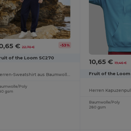
0,65 €
-53%
22,70 €
ruit of the Loom SC270
10,65 €
19,46 €
Fruit of the Loo
Herren-Sweatshirt aus Baumwolle mit Kapuze
aumwolle/Poly
Herren Kapuzenpul
80 gsm
Baumwolle/Poly
280 gsm