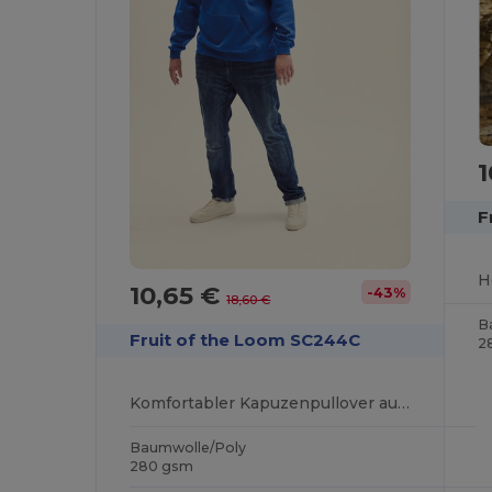
1
F
10,65 €
-43%
18,60 €
B
Fruit of the Loom SC244C
2
Komfortabler Kapuzenpullover aus Belcoro® Garn
Baumwolle/Poly
280 gsm