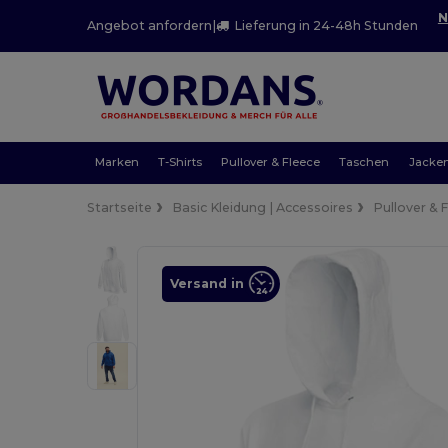
N
Angebot anfordern
|
Lieferung in 24-48h Stunden
Marken
T-Shirts
Pullover & Fleece
Taschen
Jacke
Startseite
Basic Kleidung | Accessoires
Pullover & 
Versand in