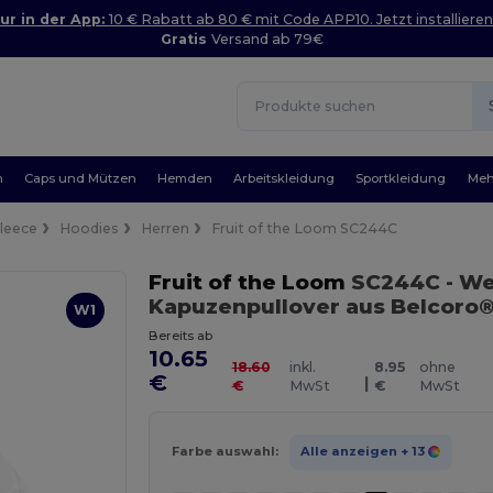
ur in der App:
10 € Rabatt ab 80 € mit Code APP10. Jetzt installieren
Gratis
Versand ab 79€
n
Caps und Mützen
Hemden
Arbeitskleidung
Sportkleidung
Meh
Fleece
Hoodies
Herren
Fruit of the Loom SC244C
Fruit of the Loom
SC244C
- W
Kapuzenpullover aus Belcoro®
W1
Bereits ab
10.65
18.60
inkl.
8.95
ohne
€
|
€
MwSt
€
MwSt
Farbe auswahl:
Alle anzeigen
+ 13