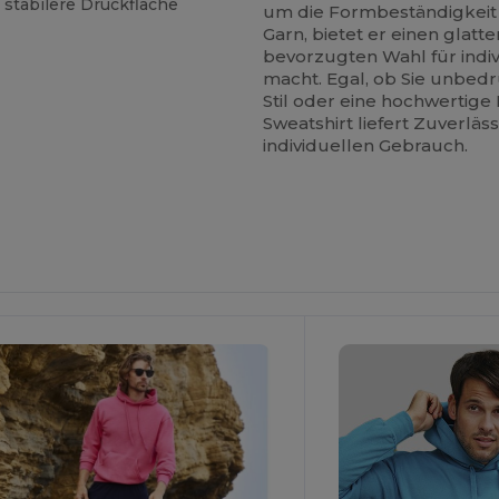
 stabilere Druckfläche
um die Formbeständigkeit 
Garn, bietet er einen glatt
bevorzugten Wahl für indi
macht. Egal, ob Sie unbedr
Stil oder eine hochwertige
Sweatshirt liefert Zuverlä
individuellen Gebrauch.
Jetzt
Jetzt
onfigurieren!
Konfigurieren!