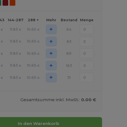
143
144-287
288 +
Mehr
Bestand
Menge
+
11.83
10.65
64
€
€
€
+
11.83
10.65
83
€
€
€
+
11.83
10.65
89
€
€
€
+
11.83
10.65
163
€
€
€
+
11.83
10.65
31
€
€
€
Gesamtsumme inkl. MwSt.:
0.00 €
In den Warenkorb