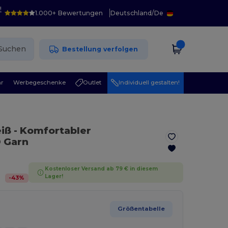
!
1.000+ Bewertungen
Deutschland
/
De
Suchen
Bestellung verfolgen
r
Werbegeschenke
Outlet
Individuell gestalten!
eiß
- Komfortabler
 Garn
Kostenloser Versand ab 79 € in diesem
Lager!
-
43
%
Größentabelle