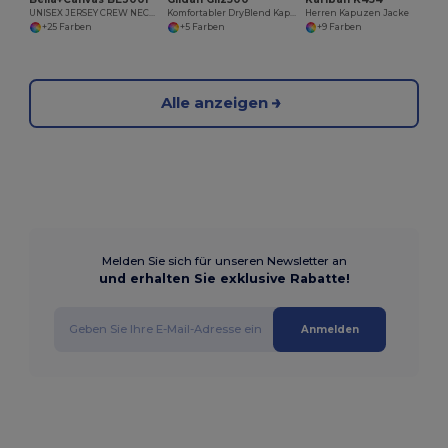
UNISEX JERSEY CREW NECK T-SHIRT
Komfortabler DryBlend Kapuzenpullover für Erwachsene
Herren Kapuzen Jacke
+25 Farben
+5 Farben
+9 Farben
Alle anzeigen
Melden Sie sich für unseren Newsletter an
und erhalten Sie exklusive Rabatte!
Anmelden