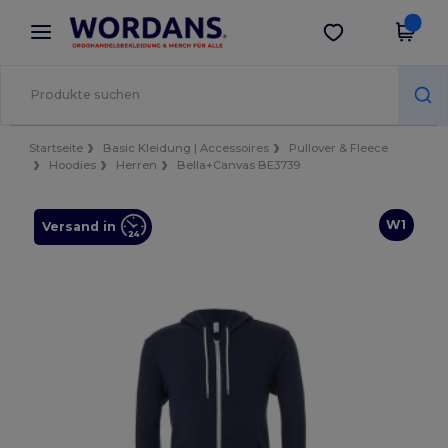
×
Wordans App
App holen
Bessere Preise in der App!
Startseite
Basic Kleidung | Accessoires
Pullover & Fleece
Hoodies
Herren
Bella+Canvas BE3739
W1
Versand in