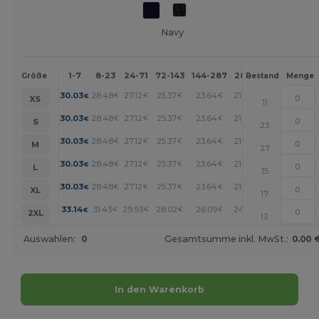
Navy
1-7
8-23
24-71
72-143
144-287
288 +
Mehr
Größe
Bestand
Menge
+
30.03
28.48
27.12
25.37
23.64
21.89
€
€
€
€
€
€
XS
11
+
30.03
28.48
27.12
25.37
23.64
21.89
€
€
€
€
€
€
S
23
+
30.03
28.48
27.12
25.37
23.64
21.89
€
€
€
€
€
€
M
27
+
30.03
28.48
27.12
25.37
23.64
21.89
€
€
€
€
€
€
L
15
+
30.03
28.48
27.12
25.37
23.64
21.89
€
€
€
€
€
€
XL
17
+
33.14
31.43
29.93
28.02
26.09
24.17
€
€
€
€
€
€
2XL
12
Auswahlen:
0
Gesamtsumme inkl. MwSt.:
0.00 
In den Warenkorb