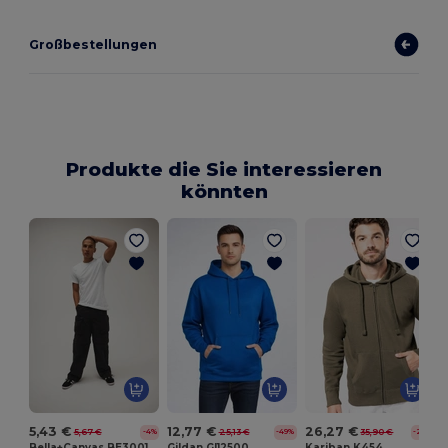
Großbestellungen
Produkte die Sie interessieren
könnten
5,43 €
12,77 €
26,27 €
5,67 €
25,13 €
35,90 €
-4%
-49%
-27%
Bella+Canvas BE3001
Gildan GI12500
Kariban K454