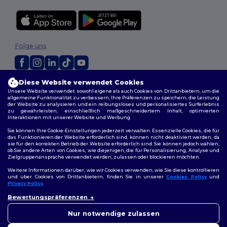
Folge uns
Diese Website verwendet Cookies
2026. Alle Rechte vorbehalten
Unsere Website verwendet sowohl eigene als auch Cookies von Drittanbietern, um die
Allgemeine Geschäftsbedingungen
|
Personalisierungsrichtlinien
|
allgemeine Funktionalität zu verbessern, Ihre Präferenzen zu speichern, die Leistung
Datenschutzbestimmungen
|
Cookie-Richtlinie
|
Site Map
der Website zu analysieren und ein reibungsloses und personalisiertes Surferlebnis
zu gewährleisten, einschließlich maßgeschneidertem Inhalt, optimierten
Interaktionen mit unserer Website und Werbung.
Berlin
|
Hamburg
|
München
|
Köln
|
Frankfurt
|
Essen
|
Dortmund
|
Sie können Ihre Cookie-Einstellungen jederzeit verwalten. Essenzielle Cookies, die für
Stuttgart
|
Düsseldorf
|
Bremen
das Funktionieren der Website erforderlich sind, können nicht deaktiviert werden, da
sie für den korrekten Betrieb der Website erforderlich sind. Sie können jedoch wählen,
ob Sie andere Arten von Cookies, wie diejenigen, die für Personalisierung, Analyse und
Zielgruppenansprache verwendet werden, zulassen oder blockieren möchten.
Weitere Informationen darüber, wie wir Cookies verwenden, wie Sie diese kontrollieren
und über Cookies von Drittanbietern, finden Sie in unserer
Cookies Policy
und
Privacy Policy
.
👋
Hallo
Bewertungspräferenzen
Wenn Sie Fragen oder
Bedenken haben, können Sie
Nur notwendige zulassen
uns jederzeit kontaktieren.
Unser Chatbot ist hier, um