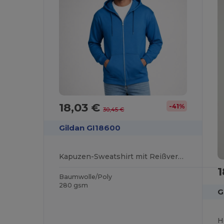
18,03 €
-41%
30,45 €
Gildan GI18600
Kapuzen-Sweatshirt mit Reißverschluss Herren
1
Baumwolle/Poly
280 gsm
G