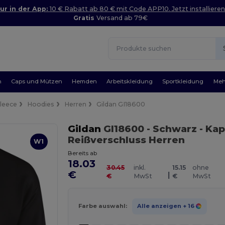
ur in der App:
10 € Rabatt ab 80 € mit Code APP10. Jetzt installieren
Gratis
Versand ab 79€
n
Caps und Mützen
Hemden
Arbeitskleidung
Sportkleidung
Meh
Fleece
Hoodies
Herren
Gildan GI18600
Gildan
GI18600
- Schwarz
- Kap
Reißverschluss Herren
W1
Bereits ab
18.03
30.45
inkl.
15.15
ohne
€
|
€
MwSt
€
MwSt
Farbe auswahl:
Alle anzeigen
+ 16