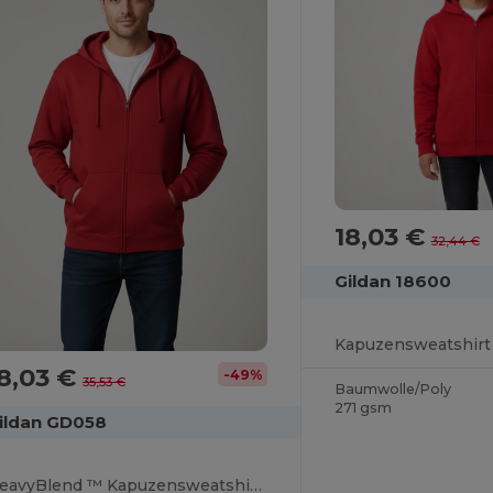
18,03 €
32,44 €
Gildan 18600
8,03 €
-49%
35,53 €
Baumwolle/Poly
271 gsm
ildan GD058
HeavyBlend ™ Kapuzensweatshirt mit Reißverschluss Herren