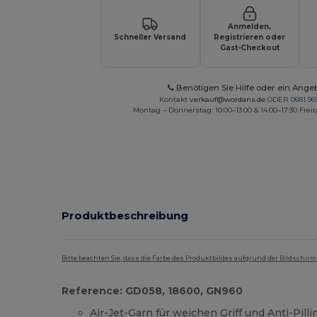
Anmelden,
Schneller Versand
Registrieren oder
Gast-Checkout
Benötigen Sie Hilfe oder ein Ange
Kontakt
verkauf@wordans.de
ODER
0681 969
Montag – Donnerstag: 10:00–13:00 & 14:00–17:30 Freit
Produktbeschreibung
Bitte beachten Sie, dass die Farbe des Produktbildes aufgrund der Bildschir
Reference: GD058, 18600, GN960
Air-Jet-Garn für weichen Griff und Anti-Pilli