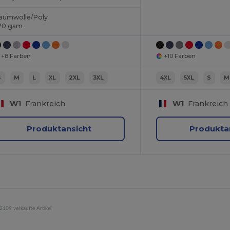
aumwolle/Poly
70 gsm
+8 Farben
+10 Farben
S
M
L
XL
2XL
3XL
4XL
5XL
S
M
W1
Frankreich
W1
Frankreich
Produktansicht
Produkta
2109 verkaufte Artikel