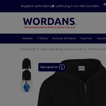
N
Angebot anfordern
|
Lieferung in 24-48h Stunden
Marken
T-Shirts
Pullover & Fleece
Taschen
Jacke
Startseite
Basic Kleidung | Accessoires
Pullover & 
Versand in