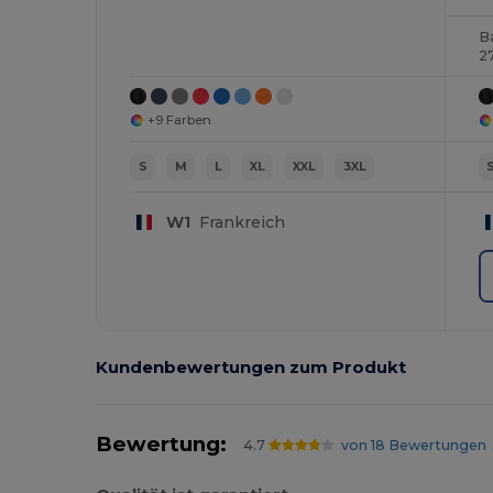
B
2
+9 Farben
S
M
L
XL
XXL
3XL
W1
Frankreich
Kundenbewertungen zum Produkt
Bewertung:
4.7
von 18 Bewertungen