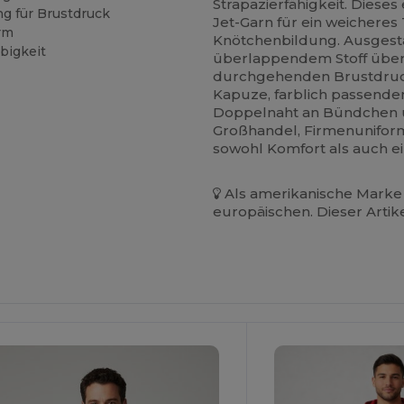
Strapazierfähigkeit. Diese
ng für Brustdruck
Jet-Garn für ein weicheres
orm
Knötchenbildung. Ausgesta
bigkeit
überlappendem Stoff über 
durchgehenden Brustdruck
Kapuze, farblich passend
Doppelnaht an Bündchen
Großhandel, Firmenuniform
sowohl Komfort als auch e
Als amerikanische Marke 
europäischen. Dieser Artik
Jetzt
onfigurieren!