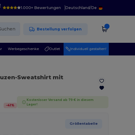
!
1.000+ Bewertungen
Deutschland
/
De
Suchen
Bestellung verfolgen
r
Werbegeschenke
Outlet
Individuell gestalten!
uzen-Sweatshirt mit
Kostenloser Versand ab 79 € in diesem
Lager!
-
41
%
Größentabelle