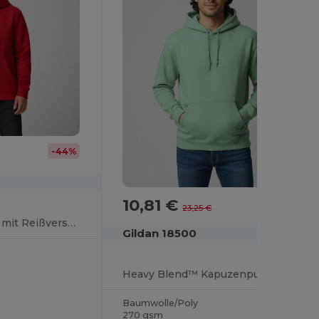
-44%
10,81 €
-54%
23,25 €
Kapuzensweatshirt mit Reißverschluss Herren
Gildan 18500
Heavy Blend™ Kapuzenpullover Herren
Baumwolle/Poly
270 gsm