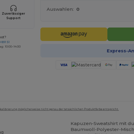
Auswahlen:
0
Zuverlässiger
Support
bot?
 891 51
ag: 10:00–14:00
Express-A
mkalibrierung möglicherweise nicht genau der tatsächlichen Produktfarbe entspricht.
Kapuzen-Sweatshirt mit d
Baumwoll-Polyester-Misch
ng