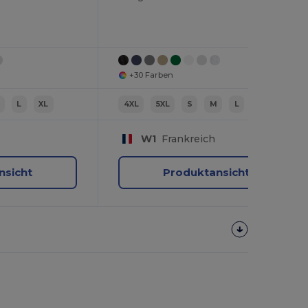
+30 Farben
L
XL
4XL
5XL
S
M
L
XL
W1
Frankreich
nsicht
Produktansicht