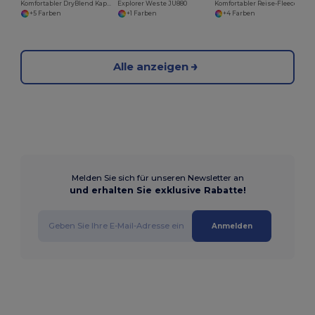
Komfortabler DryBlend Kapuzenpullover für Erwachsene
Explorer Weste JU880
Komfortabler Reise-Fleece mit Reißverschlusstaschen
+5 Farben
+1 Farben
+4 Farben
Alle anzeigen
Melden Sie sich für unseren Newsletter an
und erhalten Sie exklusive Rabatte!
Anmelden