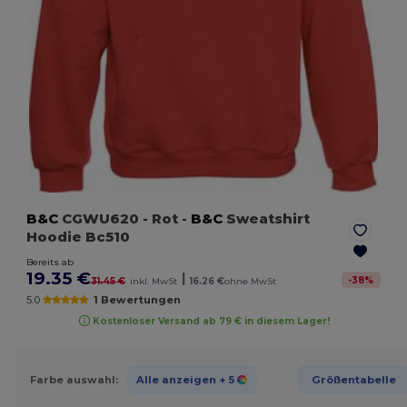
B&C
CGWU620
- Rot
-
B&C
Sweatshirt
Hoodie Bc510
Bereits ab
19.35 €
|
-
38
%
31.45 €
inkl. MwSt
16.26 €
ohne MwSt
5.0
1 Bewertungen
Kostenloser Versand ab 79 € in diesem Lager!
Farbe auswahl:
Alle anzeigen
+ 5
Größentabelle