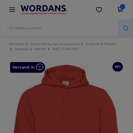
×
Wordans App
App holen
Bessere Preise in der App!
Startseite
Basic Kleidung | Accessoires
Pullover & Fleece
Hoodies
Herren
B&C CGWU620
W1
Versand in