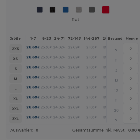
Rot
1-7
8-23
24-71
72-143
144-287
288 +
Mehr
Größe
Bestand
Menge
+
26.69
25.36
24.02
22.69
21.03
19.35
€
€
€
€
€
€
2XS
7
+
26.69
25.36
24.02
22.69
21.03
19.35
€
€
€
€
€
€
XS
11
+
26.69
25.36
24.02
22.69
21.03
19.35
€
€
€
€
€
€
S
3
+
26.69
25.36
24.02
22.69
21.03
19.35
€
€
€
€
€
€
M
13
+
26.69
25.36
24.02
22.69
21.03
19.35
€
€
€
€
€
€
L
10
+
26.69
25.36
24.02
22.69
21.03
19.35
€
€
€
€
€
€
XL
11
+
26.69
25.36
24.02
22.69
21.03
19.35
€
€
€
€
€
€
XXL
20
+
26.69
25.36
24.02
22.69
21.03
19.35
€
€
€
€
€
€
3XL
7
Auswahlen:
0
Gesamtsumme inkl. MwSt.:
0.00 