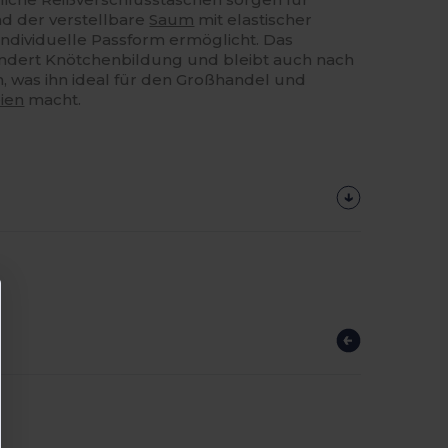
d der verstellbare
Saum
mit elastischer
individuelle Passform ermöglicht. Das
indert Knötchenbildung und bleibt auch nach
 was ihn ideal für den Großhandel und
eien
macht.