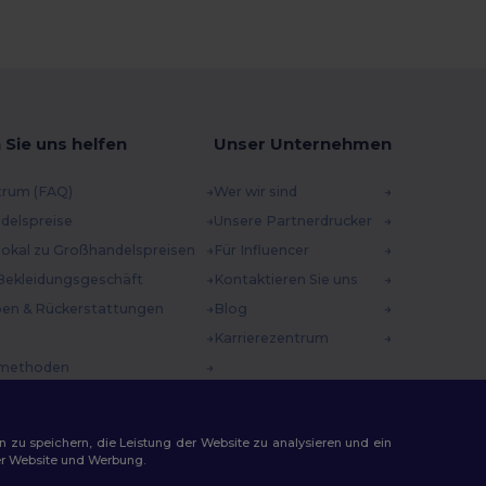
 Sie uns helfen
Unser Unternehmen
trum (FAQ)
Wer wir sind
delspreise
Unsere Partnerdrucker
 lokal zu Großhandelspreisen
Für Influencer
Bekleidungsgeschäft
Kontaktieren Sie uns
en & Rückerstattungen
Blog
Karrierezentrum
methoden
incodes
n zu speichern, die Leistung der Website zu analysieren und ein
rer Website und Werbung.