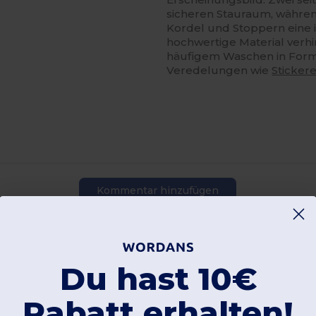
sicheren Stauraum, währen
Kordel und Stoppern eine 
hochwertige Material verh
häufigem Waschen in Form,
Veredelungen wie
Sticker
Kommentar hinzufügen
Du hast 10€
Rabatt erhalten!