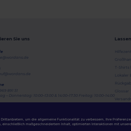
ieren Sie uns
Lassen
de
Hilfezen
e@wordans.de
Großhan
T-Shirts
s
auf@wordans.de
Lokaler 
Rückgab
ne
969 891 51
Glossar
g – Donnerstag: 10:00–13:00 & 14:00–17:30 Freitag: 10:00–14:00
Versand
ragsverfolgung
Gutsche
ittanbietern, um die allgemeine Funktionalität zu verbessern, Ihre Präferenze
n, einschließlich maßgeschneidertem Inhalt, optimierten Interaktionen mit unse