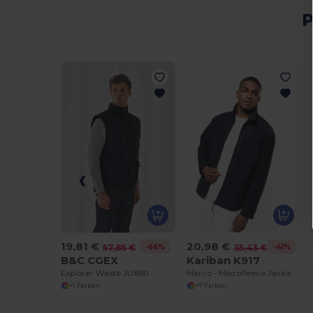
P
19,81 €
20,98 €
-66%
-41%
57,85 €
35,43 €
B&C CGEX
Kariban K917
Explorer Weste JU880
Marco - Mikrofleece Jacke
+1 Farben
+7 Farben