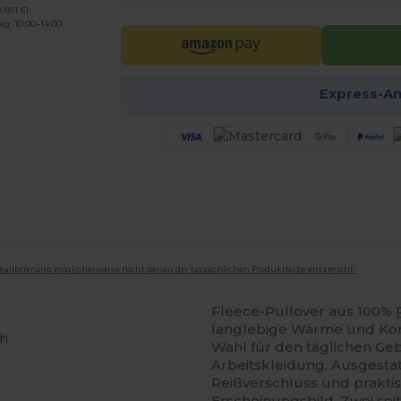
 891 51
ag: 10:00–14:00
Express-A
mkalibrierung möglicherweise nicht genau der tatsächlichen Produktfarbe entspricht.
Fleece-Pullover aus 100%
langlebige Wärme und Komfo
sh
Wahl für den täglichen Geb
Arbeitskleidung. Ausgesta
Reißverschluss und praktis
Erscheinungsbild. Zwei sei