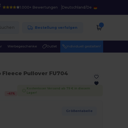
!
1.000+ Bewertungen
Deutschland
/
De
Suchen
Bestellung verfolgen
r
Werbegeschenke
Outlet
Individuell gestalten!
ip Fleece Pullover FU704
Kostenloser Versand ab 79 € in diesem
Lager!
-
41
%
Größentabelle