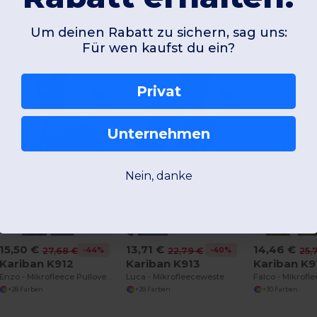
rodukte die Sie interessieren könnt
Um deinen Rabatt zu sichern, sag uns:
Für wen kaufst du ein?
Privat
Unternehmen
Nein, danke
15,50 €
13,71 €
14,46 €
-44%
-40%
27,68 €
22,79 €
25,
Kariban K912
Kariban K913
Kariban K9
Enzo - Mikrofleece Pullover 1/4 Zipper
Luca - Mikrofleeceweste
Falco - Mikrofl
+28 Farben
+28 Farben
+30 Farben