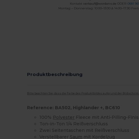
Kontakt
verkauf@wordans.de
ODER
0681 969
Montag – Donnerstag: 10:00–13:00 & 14:00–17:30 Freit
Produktbeschreibung
Bitte beachten Sie, dass die Farbe des Produktbildes aufgrund der Bildschir
Reference: BA502, Highlander +, BC610
100%
Polyester
Fleece mit Anti-Pilling-Fini
Ton-in-Ton 1/4 Reißverschluss
Zwei Seitentaschen mit Reißverschluss
Verstellbarer
Saum
mit Kordelzug