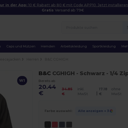
ur in der App:
10 € Rabatt ab 80 € mit Code APP10. Jetzt installieren
Gratis
Versand ab 79€
n
Caps und Mützen
Hemden
Arbeitskleidung
Sportkleidung
Meh
leecejacken
Herren
B&C CGHIGH
B&C
CGHIGH
- Schwarz
- 1/4 Z
W1
Bereits ab
20.44
34.85
inkl.
17.18
ohne
€
|
€
MwSt
€
MwSt
Farbe auswahl:
Alle anzeigen
+ 3