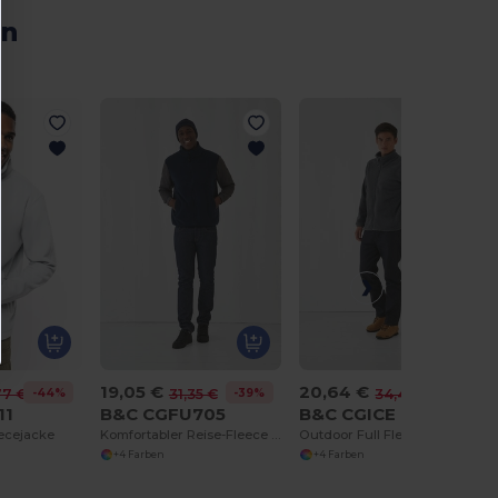
en
19,05 €
20,64 €
-44%
-39%
-40%
77 €
31,35 €
34,45 €
11
B&C CGFU705
B&C CGICE
eecejacke
Komfortabler Reise-Fleece mit Reißverschlusstaschen
Outdoor Full Fleecemit Zipper - FU703
+4 Farben
+4 Farben