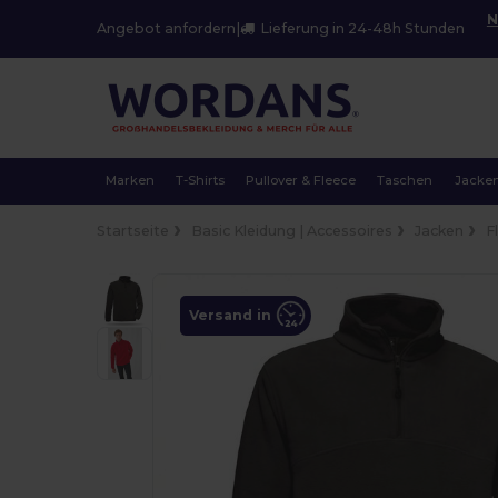
N
Angebot anfordern
|
Lieferung in 24-48h Stunden
Marken
T-Shirts
Pullover & Fleece
Taschen
Jacke
Startseite
Basic Kleidung | Accessoires
Jacken
F
Versand in