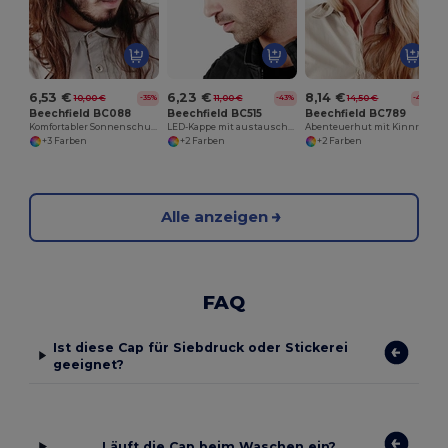
6,53 €
6,23 €
8,14 €
10,00 €
11,00 €
14,50 €
-35%
-43%
-44%
Beechfield BC088
Beechfield BC515
Beechfield BC789
Komfortabler Sonnenschutz-Cargo-Hut mit Mesh
LED-Kappe mit austauschbaren Batterien
Abenteuerhut mit Kinnriemen und Belüftung
+3 Farben
+2 Farben
+2 Farben
Alle anzeigen
FAQ
Ist diese Cap für Siebdruck oder Stickerei
geeignet?
Läuft die Cap beim Waschen ein?