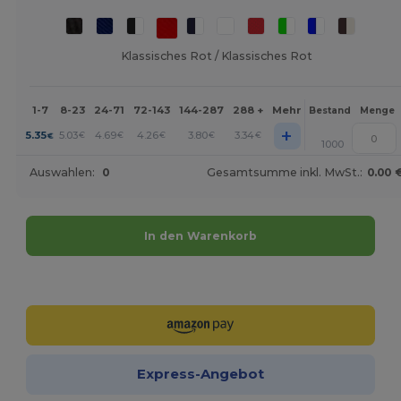
Klassisches Rot / Klassisches Rot
1-7
8-23
24-71
72-143
144-287
288 +
Mehr
Bestand
Menge
+
5.35
5.03
4.69
4.26
3.80
3.34
€
€
€
€
€
€
1000
Auswahlen:
0
Gesamtsumme inkl. MwSt.:
0.00 
In den Warenkorb
Jetzt konfigurieren!
Express-Angebot