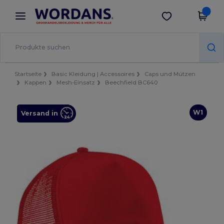
×
Wordans App
App holen
Bessere Preise in der App!
Startseite
Basic Kleidung | Accessoires
Caps und Mützen
Kappen
Mesh-Einsatz
Beechfield BC640
W1
Versand in