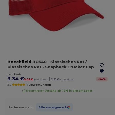
Beechfield
BC640
- Klassisches Rot /
Klassisches Rot
- Snapback Trucker Cap
Bereits ab
3.34 €
|
-
34
%
5.05 €
inkl. MwSt
2.81 €
ohne MwSt
5.0
1 Bewertungen
Kostenloser Versand ab 79 € in diesem Lager!
Farbe auswahl:
Alle anzeigen
+ 9