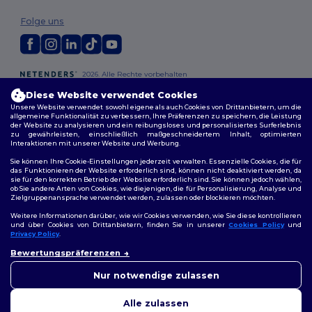
Folge uns
2026. Alle Rechte vorbehalten
Allgemeine Geschäftsbedingungen
|
Personalisierungsrichtlinien
|
Diese Website verwendet Cookies
Datenschutzbestimmungen
|
Cookie-Richtlinie
|
Site Map
Unsere Website verwendet sowohl eigene als auch Cookies von Drittanbietern, um die
allgemeine Funktionalität zu verbessern, Ihre Präferenzen zu speichern, die Leistung
der Website zu analysieren und ein reibungsloses und personalisiertes Surferlebnis
Berlin
|
Hamburg
|
München
|
Köln
|
Frankfurt
|
Essen
|
Dortmund
|
zu gewährleisten, einschließlich maßgeschneidertem Inhalt, optimierten
Stuttgart
|
Düsseldorf
|
Bremen
Interaktionen mit unserer Website und Werbung.
Sie können Ihre Cookie-Einstellungen jederzeit verwalten. Essenzielle Cookies, die für
das Funktionieren der Website erforderlich sind, können nicht deaktiviert werden, da
sie für den korrekten Betrieb der Website erforderlich sind. Sie können jedoch wählen,
ob Sie andere Arten von Cookies, wie diejenigen, die für Personalisierung, Analyse und
Zielgruppenansprache verwendet werden, zulassen oder blockieren möchten.
Weitere Informationen darüber, wie wir Cookies verwenden, wie Sie diese kontrollieren
und über Cookies von Drittanbietern, finden Sie in unserer
Cookies Policy
und
Privacy Policy
.
👋
Hallo
Bewertungspräferenzen
Wenn Sie Fragen oder
Bedenken haben, können Sie
Nur notwendige zulassen
uns jederzeit kontaktieren.
Unser Chatbot ist hier, um
Alle zulassen
Ihnen zu helfen.