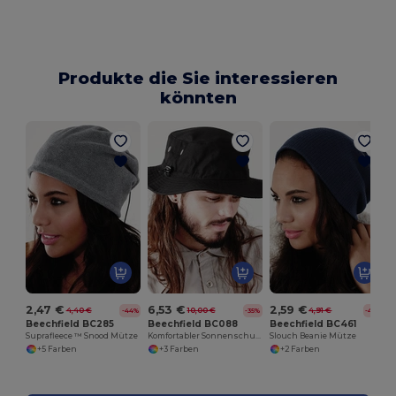
Produkte die Sie interessieren
könnten
2,47 €
6,53 €
2,59 €
4,40 €
10,00 €
4,91 €
-44%
-35%
-47%
Beechfield BC285
Beechfield BC088
Beechfield BC461
Suprafleece ™ Snood Mütze
Komfortabler Sonnenschutz-Cargo-Hut mit Mesh
Slouch Beanie Mütze
+5 Farben
+3 Farben
+2 Farben