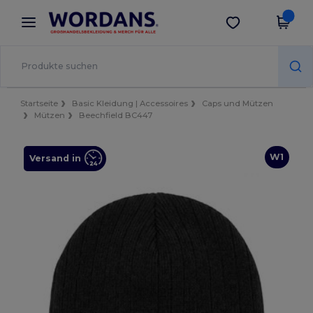
×
Wordans App
App holen
Bessere Preise in der App!
Startseite
Basic Kleidung | Accessoires
Caps und Mützen
Mützen
Beechfield BC447
W1
Versand in