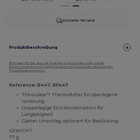
Schneller Versand
Produktbeschreibung
Bitte beachten Sie, dass die Farbe des Produktbildes aufgrund der
Bildschirmkalibrierung möglicherweise nicht genau der tatsächlichen
Produktfarbe entspricht.
Reference: B447, BF447
Thinsulate™ Thermofutter für überlegene
Isolierung
Doppellagige Strickkonstruktion für
Langlebigkeit
Glatter Umschlag optimiert für Bestickung
GEWICHT
77 g.