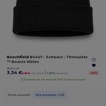
Beechfield
BC447
- Schwarz
- Thinsulate
™ Beanie Mütze
Bereits ab
3.34 €
|
-
44
%
5.95 €
inkl. MwSt
2.81 €
ohne MwSt
Kostenloser Versand ab 79 € in diesem Lager!
Farbe auswahl:
Alle anzeigen
+ 4