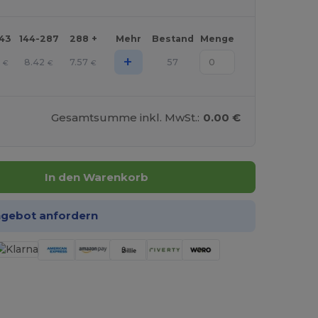
143
144-287
288 +
Mehr
Bestand
Menge
+
4
8.42
7.57
57
€
€
€
Gesamtsumme inkl. MwSt.:
0.00 €
In den Warenkorb
ngebot anfordern