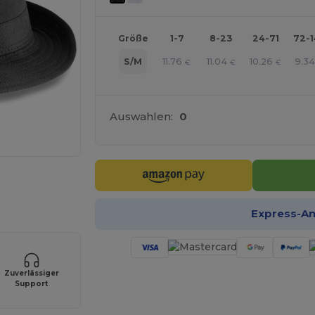
Größe
1-7
8-23
24-71
72-
11.76
11.04
10.26
9.3
S/M
€
€
€
Auswahlen:
0
r Ihre Produkte an
Express-A
Zuverlässiger
Support