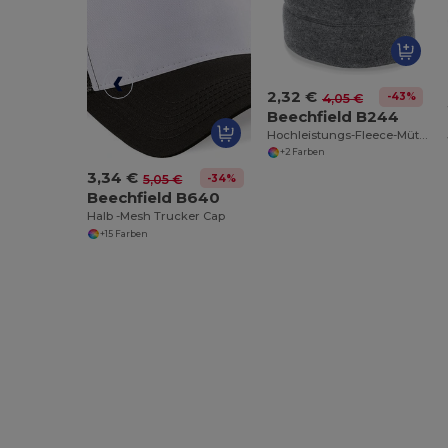
2,32 €
-43%
4,05 €
Beechfield B244
Hochleistungs-Fleece-Mütze für Outdoor-Abenteuer
+2 Farben
3,34 €
-34%
5,05 €
Beechfield B640
Halb -Mesh Trucker Cap
+15 Farben