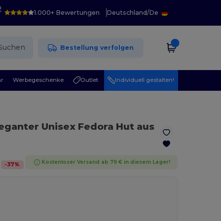
!
1.000+ Bewertungen
Deutschland
/
De
Suchen
Bestellung verfolgen
r
Werbegeschenke
Outlet
Individuell gestalten!
leganter Unisex Fedora Hut aus
Kostenloser Versand ab 79 € in diesem Lager!
-
37
%