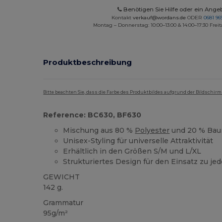
Benötigen Sie Hilfe oder ein Ange
Kontakt
verkauf@wordans.de
ODER
0681 969
Montag – Donnerstag: 10:00–13:00 & 14:00–17:30 Freit
Produktbeschreibung
Bitte beachten Sie, dass die Farbe des Produktbildes aufgrund der Bildschir
Reference: BC630, BF630
Mischung aus 80 %
Polyester
und 20 % Bau
Unisex-Styling für universelle Attraktivität
Erhältlich in den Größen S/M und L/XL
Strukturiertes Design für den Einsatz zu jed
GEWICHT
142 g.
Grammatur
95g/m²