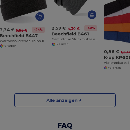
2,59 €
-40%
4,30 €
3,34 €
-44%
5,95 €
Beechfield B461
Beechfield B447
Gemütliche Strickmütze aus Weichem Acryl
Wärmeisolierende Thinsulate™ Strickmütze
+2 Farben
+5 Farben
0,86 €
1,20 
K-up KP60
+4 Farben
Alle anzeigen
FAQ