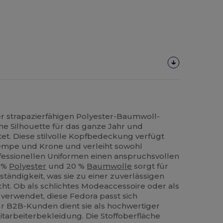
er strapazierfähigen Polyester-Baumwoll-
che Silhouette für das ganze Jahr und
etet. Diese stilvolle Kopfbedeckung verfügt
rempe und Krone und verleiht sowohl
rofessionellen Uniformen einen anspruchsvollen
0 %
Polyester
und 20 %
Baumwolle
sorgt für
ändigkeit, was sie zu einer zuverlässigen
ht. Ob als schlichtes Modeaccessoire oder als
verwendet, diese Fedora passt sich
ür B2B-Kunden dient sie als hochwertiger
tarbeiterbekleidung. Die Stoffoberfläche