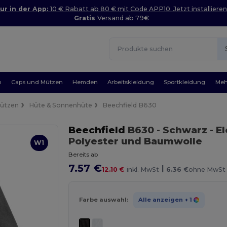
ur in der App:
10 € Rabatt ab 80 € mit Code APP10. Jetzt installieren
Gratis
Versand ab 79€
n
Caps und Mützen
Hemden
Arbeitskleidung
Sportkleidung
Meh
Mützen
Hüte & Sonnenhüte
Beechfield B630
Beechfield
B630
- Schwarz
- E
Polyester und Baumwolle
W1
Bereits ab
7.57 €
|
12.10 €
inkl. MwSt
6.36 €
ohne MwSt
Farbe auswahl:
Alle anzeigen
+ 1