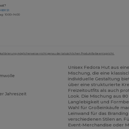
bot?
 891 51
ag: 10:00–14:00
mkalibrierung möglicherweise nicht genau der tatsächlichen Produktfarbe entspricht.
Unisex Fedora Hut aus ein
Mischung, die eine klassis
mwolle
individuelle Gestaltung bi
über eine strukturierte K
Freizeitoutfits als auch p
er Jahreszeit
Look. Die Mischung aus 8
Langlebigkeit und Formbest
Wahl für Großeinkäufe mac
Leinwand für das Branding 
verschiedenen Stilen an. F
Event-Merchandise oder Mi