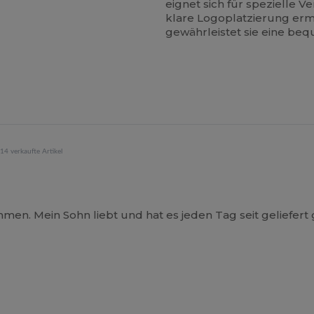
eignet sich für spezielle V
klare Logoplatzierung ermö
gewährleistet sie eine beq
14 verkaufte Artikel
en. Mein Sohn liebt und hat es jeden Tag seit geliefert