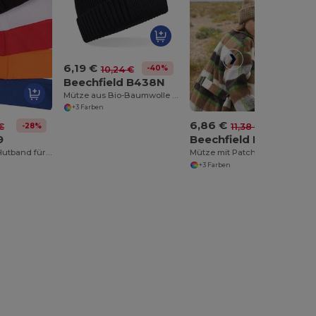
6,19 €
-40%
10,24 €
Beechfield B438N
Mütze aus Bio-Baumwolle mit technischem Patch
+3 Farben
6,86 €
-28%
-40%
€
11,38 €
9
Beechfield B330R
Abnehmbares Hutband für Vielseitige Styles
Mütze mit Patch aus grobem Maschenwerk
+3 Farben