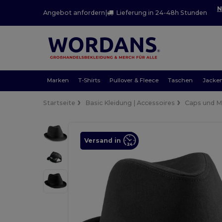
N
Angebot anfordern
|
Lieferung in 24-48h Stunden
Marken
T-Shirts
Pullover & Fleece
Taschen
Jacke
Startseite
Basic Kleidung | Accessoires
Caps und 
Versand in