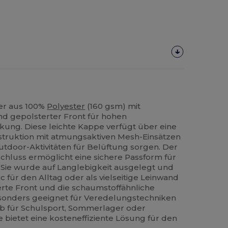
er aus 100%
Polyester
(160 gsm) mit
d gepolsterter Front für hohen
ung. Diese leichte Kappe verfügt über eine
struktion mit atmungsaktiven Mesh-Einsätzen
Outdoor-Aktivitäten für Belüftung sorgen. Der
schluss ermöglicht eine sichere Passform für
Sie wurde auf Langlebigkeit ausgelegt und
ic für den Alltag oder als vielseitige Leinwand
ierte Front und die schaumstoffähnliche
sonders geeignet für Veredelungstechniken
b für Schulsport, Sommerlager oder
 bietet eine kosteneffiziente Lösung für den