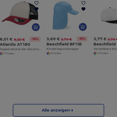
3,69 €
3,77 €
6,01 €
-35%
5,70 €
5,70 
-35%
9,30 €
Beechfield BF11B
Beechfield
Atlantis AT180
Kinderlegionärkappe
Rapperdeckel der Baumwoll -Leinwand
+6 Farben
+3 Farben
+7 Farben
Alle anzeigen