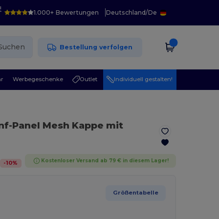
!
1.000+ Bewertungen
Deutschland
/
De
Suchen
Bestellung verfolgen
r
Werbegeschenke
Outlet
Individuell gestalten!
ünf-Panel Mesh Kappe mit
Kostenloser Versand ab 79 € in diesem Lager!
-
10
%
Größentabelle