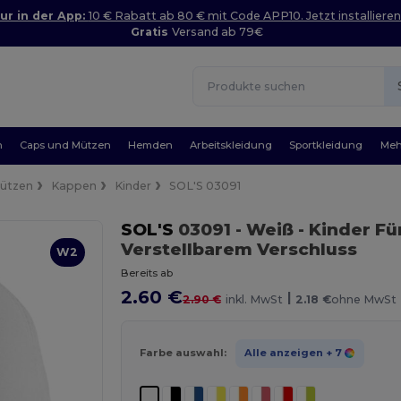
ur in der App:
10 € Rabatt ab 80 € mit Code APP10. Jetzt installieren
Gratis
Versand ab 79€
n
Caps und Mützen
Hemden
Arbeitskleidung
Sportkleidung
Meh
Mützen
Kappen
Kinder
SOL'S 03091
SOL'S
03091
- Weiß
- Kinder F
Verstellbarem Verschluss
W2
Bereits ab
2.60 €
|
2.90 €
inkl. MwSt
2.18 €
ohne MwSt
Farbe auswahl:
Alle anzeigen
+ 7