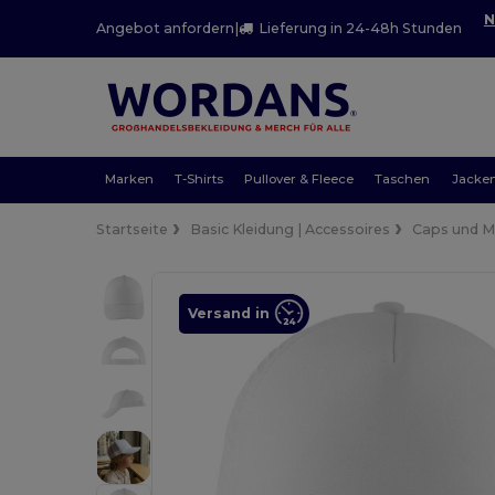
N
Angebot anfordern
|
Lieferung in 24-48h Stunden
Marken
T-Shirts
Pullover & Fleece
Taschen
Jacke
Startseite
Basic Kleidung | Accessoires
Caps und 
Versand in