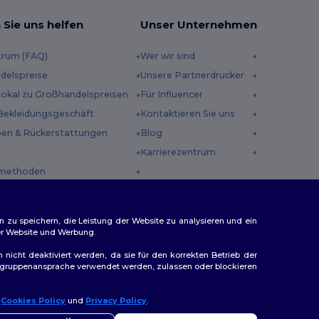
 Sie uns helfen
Unser Unternehmen
trum (FAQ)
Wer wir sind
delspreise
Unsere Partnerdrucker
 lokal zu Großhandelspreisen
Für Influencer
Bekleidungsgeschäft
Kontaktieren Sie uns
en & Rückerstattungen
Blog
Karrierezentrum
methoden
incodes
n zu speichern, die Leistung der Website zu analysieren und ein
rer Website und Werbung.
n nicht deaktiviert werden, da sie für den korrekten Betrieb der
Zielgruppenansprache verwendet werden, zulassen oder blockieren
ap
r
Cookies Policy
und
Privacy Policy
.
llo