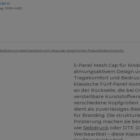
 891 51
ag: 10:00–14:00
mkalibrierung möglicherweise nicht genau der tatsächlichen Produktfarbe entspricht.
5-Panel Mesh Cap für Kind
atmungsaktivem Design un
Tragekomfort und Bedruck
klassische Fünf-Panel-Kon
an der Rückseite, die bei 
verstellbare Kunststoffver
verschiedene Kopfgrößen. 
dient als zuverlässiges Bas
für Branding. Die struktur
Polsterung machen sie be
wie
Siebdruck
oder DTF. O
Werbeartikel – diese Kappe