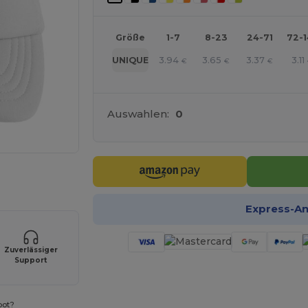
Größe
1-7
8-23
24-71
72-
3.94
3.65
3.37
3.11
UNIQUE
€
€
€
Auswahlen:
0
r Ihre Produkte an
Express-A
Zuverlässiger
Support
bot?