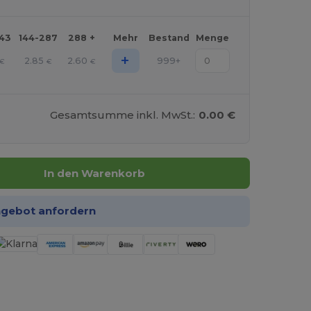
143
144-287
288 +
Mehr
Bestand
Menge
+
2.85
2.60
999+
€
€
€
Gesamtsumme inkl. MwSt.:
0.00 €
In den Warenkorb
ngebot anfordern