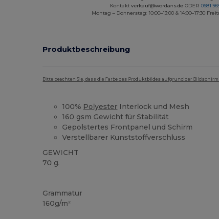
Kontakt
verkauf@wordans.de
ODER
0681 969
Montag – Donnerstag: 10:00–13:00 & 14:00–17:30 Freit
Produktbeschreibung
Bitte beachten Sie, dass die Farbe des Produktbildes aufgrund der Bildschir
100%
Polyester
Interlock und Mesh
160 gsm Gewicht für Stabilität
Gepolstertes Frontpanel und Schirm
Verstellbarer Kunststoffverschluss
GEWICHT
70 g.
Hoher Bestand
Grammatur
160g/m²