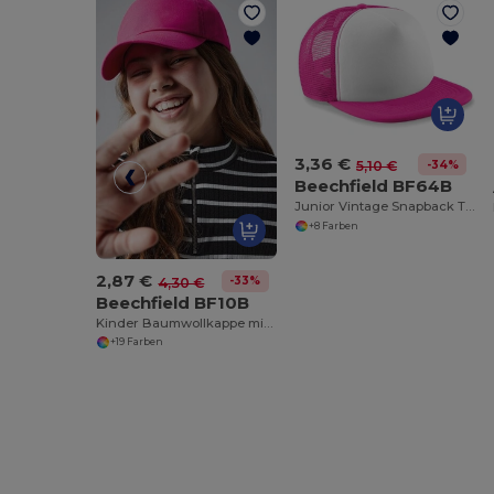
3,36 €
-34%
5,10 €
Beechfield BF64B
Junior Vintage Snapback Trucker
+8 Farben
2,87 €
-33%
4,30 €
Beechfield BF10B
Kinder Baumwollkappe mit Sonnenschutz
+19 Farben