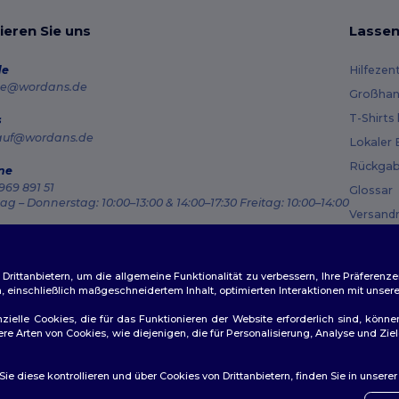
ieren Sie uns
Lassen
de
Hilfezen
e@wordans.de
Großhan
T-Shirts
s
auf@wordans.de
Lokaler 
Rückgab
ne
969 891 51
Glossar
g – Donnerstag: 10:00–13:00 & 14:00–17:30 Freitag: 10:00–14:00
Versand
ragsverfolgung
Gutsche
ittanbietern, um die allgemeine Funktionalität zu verbessern, Ihre Präferenze
n, einschließlich maßgeschneidertem Inhalt, optimierten Interaktionen mit unse
zielle Cookies, die für das Funktionieren der Website erforderlich sind, könne
dere Arten von Cookies, wie diejenigen, die für Personalisierung, Analyse und 
ichtlinien
|
Datenschutzbestimmungen
|
Cookie-Richtlinie
|
Site M
e diese kontrollieren und über Cookies von Drittanbietern, finden Sie in unsere
👋
Ha