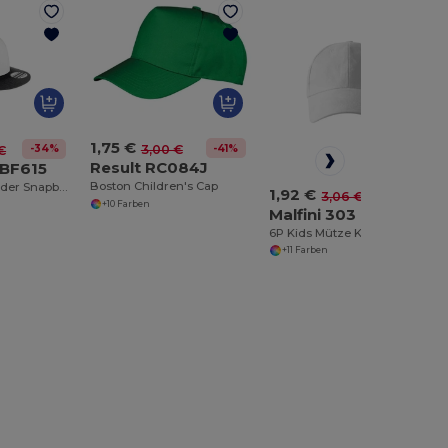
1,75 €
-41%
3,00 €
-34%
€
Result RC084J
 BF615
Boston Children's Cap
Verstellbare Kinder Snapback Kappe mit Flachem Schirm
1,92 €
-37%
3,06 €
+10 Farben
Malfini 303
6P Kids Mütze Kinder
+11 Farben