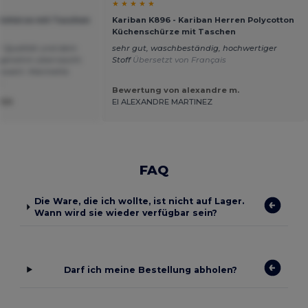
★ ★ ★ ★ ★
 Schürze mit Taschen
Kariban K896 - Kariban Herren Polycotton
Küchenschürze mit Taschen
er Qualität und dem
sehr gut, waschbeständig, hochwertiger
Angenehm überrascht.
Stoff
Übersetzt von Français
nswert. Marinette
s
Bewertung von alexandre m.
FER
EI ALEXANDRE MARTINEZ
FAQ
Die Ware, die ich wollte, ist nicht auf Lager.
Wann wird sie wieder verfügbar sein?
Darf ich meine Bestellung abholen?