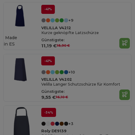
-41%
+9
VELILLA V4212
Kurze geknöpfte Latzschürze
Made
Günstigste:
in
ES
11,19 €
18,90 €
-41%
+10
VELILLA V4202
Velilla Langer Schutzschürze für Komfort
Günstigste:
9,55 €
16,10 €
-34%
+3
Roly DE9139