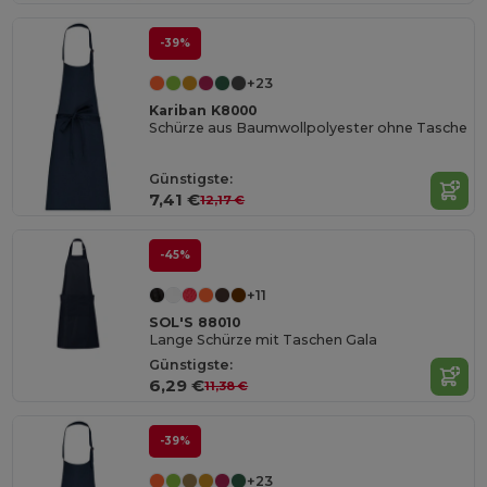
-39%
+23
Kariban K8000
Schürze aus Baumwollpolyester ohne Tasche
Günstigste:
7,41 €
12,17 €
-45%
+11
SOL'S 88010
Lange Schürze mit Taschen Gala
Günstigste:
6,29 €
11,38 €
-39%
+23