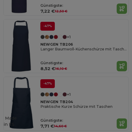
Günstigste:
7,22 €
12,50 €
-47%
+1
NEWGEN TB206
Langer Baumwoll-Küchenschürze mit Taschen
Günstigste:
8,52 €
16,10 €
-47%
+1
NEWGEN TB204
Praktische Kurze Schürze mit Taschen
Made
Günstigste:
in
ES
7,71 €
14,60 €