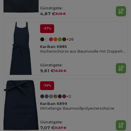
Günstigste:
4,87 €
9,16 €
-37%
+26
Kariban K885
Küchenschürze aus Baumwolle mit Doppeltasche
Günstigste:
9,61 €
15,32 €
-39%
+2
Kariban K899
Mittellange Baumwollpolyesterschürze
Günstigste:
7,07 €
11,57 €