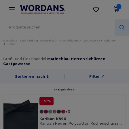
×
Wordans App
App holen
Bessere Preise in der App!
Startseite
Basic Kleidung | Accessoires
Arbeitskleidung
Gastgewerbe
Schürzen
Herren
Groß- und Einzelhandel
Marineblau Herren Schürzen
Gastgewerbe
Sortieren nach
Filter
✓
34 Ergebnisse.
-47%
+3
Kariban K896
Kariban Herren Polycotton Küchenschürze mit Taschen