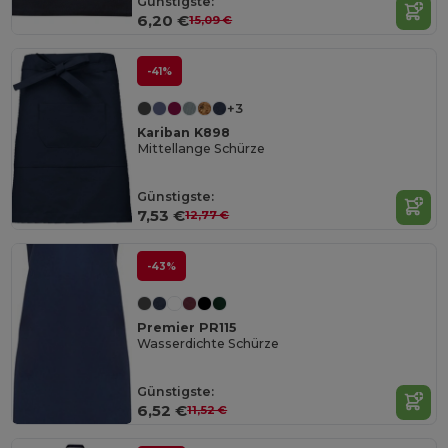
Günstigste:
6,20 €
15,09 €
-41%
+3
Kariban K898
Mittellange Schürze
Günstigste:
7,53 €
12,77 €
-43%
Premier PR115
Wasserdichte Schürze
Günstigste:
6,52 €
11,52 €