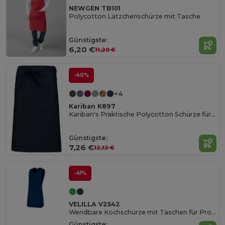
NEWGEN TB101
Polycotton Lätzchenschürze mit Tasche
Günstigste:
6,20 €
11,20 €
-40%
+4
Kariban K897
Kariban's Praktische Polycotton Schürze für Herren
Günstigste:
7,26 €
12,12 €
-41%
VELILLA V2542
Wendbare Kochschürze mit Taschen für Profis
Günstigste: