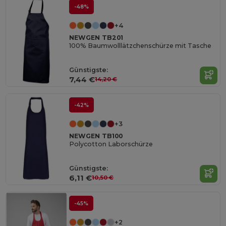
-48%
+4
NEWGEN TB201
100% Baumwolllätzchenschürze mit Tasche
Günstigste:
7,44 €
14,20 €
-42%
+3
NEWGEN TB100
Polycotton Laborschürze
Günstigste:
6,11 €
10,50 €
-45%
+2