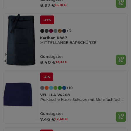
8,97 €
15,10 €
-37%
+3
Kariban K887
MITTELLANGE BARSCHÜRZE
Made
Günstigste:
in
ES
8,40 €
13,33 €
-41%
+10
VELILLA V4208
Praktische Kurze Schürze mit Mehrfachfächern
Günstigste:
7,46 €
12,60 €