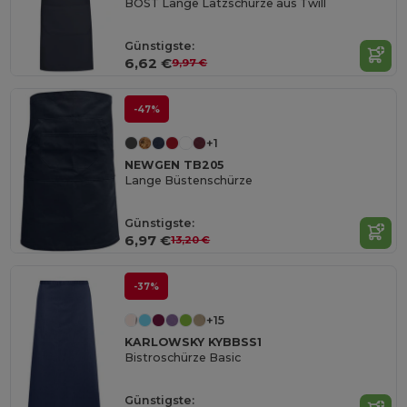
BOST Lange Latzschürze aus Twill
Günstigste:
6,62 €
9,97 €
-47%
+1
NEWGEN TB205
Lange Büstenschürze
Günstigste:
6,97 €
13,20 €
-37%
+15
KARLOWSKY KYBBSS1
Bistroschürze Basic
Günstigste: