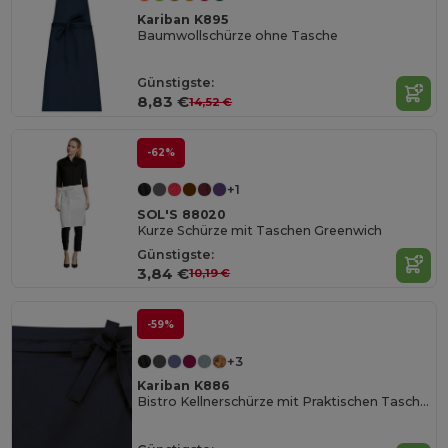
Kariban K895
Baumwollschürze ohne Tasche
Günstigste:
8,83 €
14,52 €
-62%
+1
SOL'S 88020
Kurze Schürze mit Taschen Greenwich
Günstigste:
3,84 €
10,19 €
-59%
+3
Kariban K886
Bistro Kellnerschürze mit Praktischen Taschen