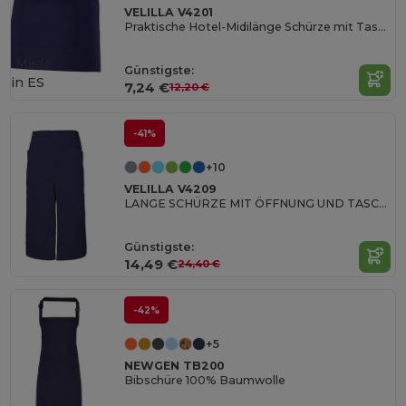
VELILLA V4201
Praktische Hotel-Midilänge Schürze mit Tasche
Made
Günstigste:
in
ES
7,24 €
12,20 €
-41%
+10
VELILLA V4209
LANGE SCHÜRZE MIT ÖFFNUNG UND TASCHEN
Günstigste:
14,49 €
24,40 €
-42%
+5
NEWGEN TB200
Bibschüre 100% Baumwolle