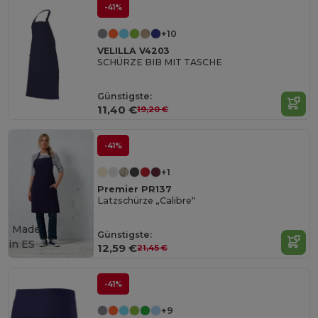
-41%
+10
VELILLA V4203
SCHÜRZE BIB MIT TASCHE
Günstigste:
11,40 €
19,20 €
-41%
+1
Premier PR137
Latzschürze „Calibre“
Made
Günstigste:
in
ES
12,59 €
21,45 €
-41%
+9