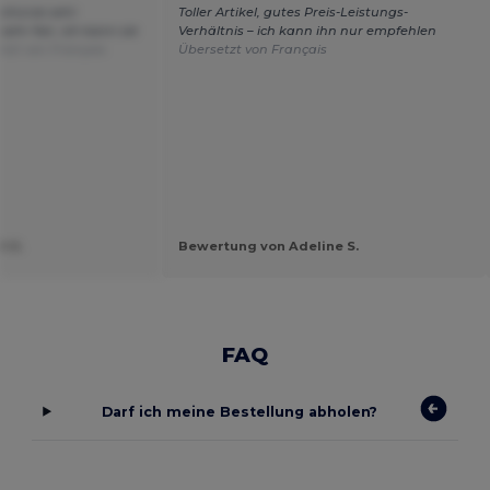
Schürze sehr
Toller Artikel, gutes Preis-Leistungs-
 sehr fair, ich kann sie
Verhältnis – ich kann ihn nur empfehlen
tzt von Français
Übersetzt von Français
t U.
Bewertung von Adeline S.
FAQ
Darf ich meine Bestellung abholen?