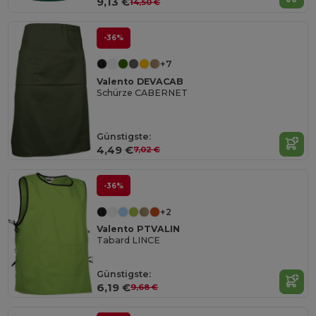
9,13 €
14,50 €
-36%
+7
Valento DEVACAB
Schürze CABERNET
Günstigste:
4,49 €
7,02 €
-36%
+2
Valento PTVALIN
Tabard LINCE
Günstigste:
6,19 €
9,68 €