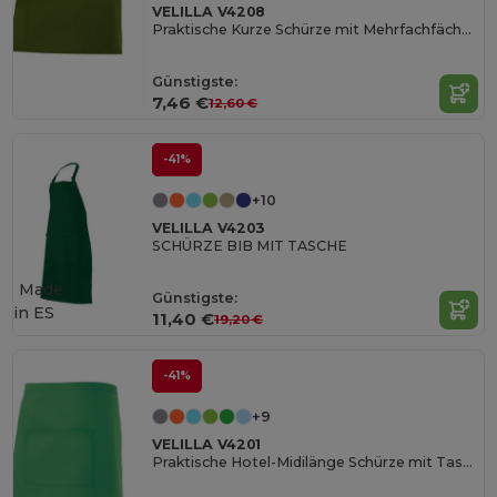
VELILLA V4208
Praktische Kurze Schürze mit Mehrfachfächern
Günstigste:
7,46 €
12,60 €
-41%
+10
VELILLA V4203
SCHÜRZE BIB MIT TASCHE
Made
Günstigste:
in
ES
11,40 €
19,20 €
-41%
+9
VELILLA V4201
Praktische Hotel-Midilänge Schürze mit Tasche