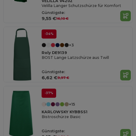
VELILLA V4202
Velilla Langer Schutzschürze für Komfort
Günstigste:
9,55 €
16,10 €
-34%
+3
Roly DE9139
BOST Lange Latzschürze aus Twill
Günstigste:
6,62 €
9,97 €
-37%
+15
KARLOWSKY KYBBSS1
Bistroschürze Basic
Günstigste: