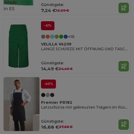
Made
Günstigste:
in
ES
7,24 €
12,20 €
-41%
+10
VELILLA V4209
LANGE SCHÜRZE MIT ÖFFNUNG UND TASCHEN
Günstigste:
14,49 €
24,40 €
-40%
Premier PR182
Latzschürze mit gekreuzten Trägern im Rücken CLIP 'N' CLASP
Günstigste:
16,68 €
27,66 €