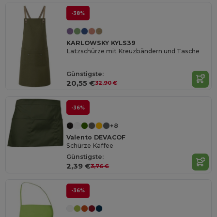
-38%
KARLOWSKY KYLS39
Latzschürze mit Kreuzbändern und Tasche
Günstigste:
20,55 €
32,90 €
-36%
+8
Valento DEVACOF
Schürze Kaffee
Günstigste:
2,39 €
3,76 €
-36%