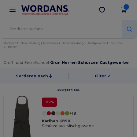
×
Wordans App
App holen
Bessere Preise in der App!
Startseite
Basic Kleidung | Accessoires
Arbeitskleidung
Gastgewerbe
Schürzen
Herren
Groß- und Einzelhandel
Grün Herren Schürzen Gastgewerbe
Sortieren nach
Filter
✓
34 Ergebnisse.
-60%
+18
Kariban K890
Schürze aus Mischgewebe