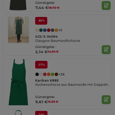
Günstigste:
7,44 €
18,72 €
-85%
+5
SOL'S 04094
Glasgow Baumwollschürze
Günstigste:
2,14 €
14,34 €
-37%
+26
Kariban K885
Küchenschürze aus Baumwolle mit Doppeltasche
Günstigste:
9,61 €
15,32 €
-39%