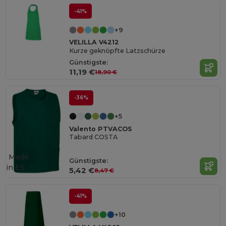
-41%
+9
VELILLA V4212
Kurze geknöpfte Latzschürze
Günstigste:
11,19 €
18,90 €
-36%
+5
Valento PTVACOS
Tabard COSTA
Made
Günstigste:
in
ES
5,42 €
8,47 €
-41%
+10