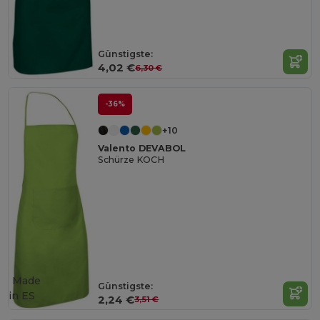
Günstigste:
4,02 €
6,30 €
-36%
+10
Valento DEVABOL
Schürze KOCH
Made
Günstigste:
in
ES
2,24 €
3,51 €