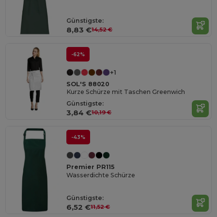
Günstigste:
8,83 €
14,52 €
-62%
+1
SOL'S 88020
Kurze Schürze mit Taschen Greenwich
Günstigste:
3,84 €
10,19 €
-43%
Premier PR115
Wasserdichte Schürze
Günstigste:
6,52 €
11,52 €