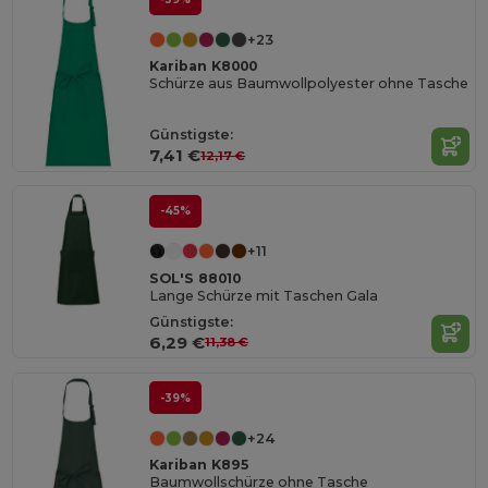
+23
Kariban K8000
Schürze aus Baumwollpolyester ohne Tasche
Günstigste:
7,41 €
12,17 €
-45%
+11
SOL'S 88010
Lange Schürze mit Taschen Gala
Günstigste:
6,29 €
11,38 €
-39%
+24
Kariban K895
Baumwollschürze ohne Tasche