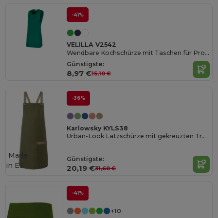
-41%
VELILLA V2542
Wendbare Kochschürze mit Taschen für Profis
Günstigste:
8,97 €
15,10 €
-36%
Karlowsky KYLS38
Urban-Look Latzschürze mit gekreuzten Trägern und Tasche
Made
Günstigste:
in
ES
20,19 €
31,60 €
-41%
+10