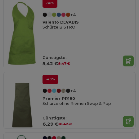
-36%
+4
Valento DEVABIS
Schürze BISTRO
Günstigste:
5,42 €
8,47 €
-40%
+4
Premier PR190
Schürze ohne Riemen Swap & Pop
Günstigste:
6,29 €
10,42 €