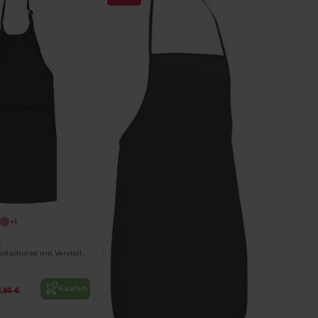
+1
9
Kinder Baumwollschürze mit Verstellbarem Nackengurt
Kaufen
1,85 €