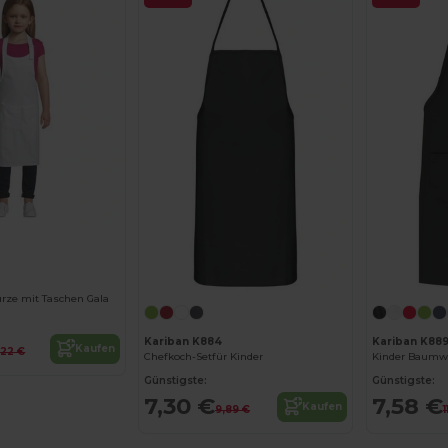
ürze mit Taschen Gala
Kariban K884
Kariban K88
Kaufen
,22 €
Chefkoch-Setfür Kinder
Günstigste:
Günstigste:
7,30 €
7,58 €
Kaufen
9,89 €
1