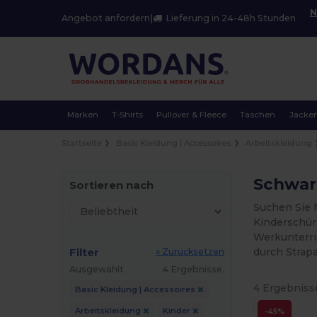
N
Angebot anfordern
|
Lieferung in 24-48h Stunden
Marken
T-Shirts
Pullover & Fleece
Taschen
Jacke
Startseite
Basic Kleidung | Accessoires
Arbeitskleidung
Schwarz
Sortieren nach
Suchen Sie h
Kinderschür
Werkunterri
Filter
durch Strap
« Zurücksetzen
Ausgewählt
4 Ergebnisse.
4 Ergebniss
Basic Kleidung | Accessoires
Arbeitskleidung
Kinder
-45%