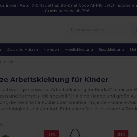
ur in der App:
10 € Rabatt ab 80 € mit Code APP10. Jetzt installieren
Gratis
Versand ab 79€
n
Caps und Mützen
Hemden
Arbeitskleidung
Sportkleidung
Meh
Kinder
e Arbeitskleidung für Kinder
ochwertige schwarze Arbeitskleidung für Kinder? In dieser Ka
zen und Kochsets, die speziell für kleine Hände und große A
cht, die heimische Küche oder kreative Projekte – unsere A
azierfähigkeit und Komfort. Entdecken Sie jetzt unsere 4 Pr
e.
-26%
-36%