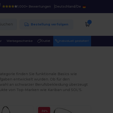
!
1.000+ Bewertungen
Deutschland
/
De
Suchen
Bestellung verfolgen
r
Werbegeschenke
Outlet
Individuell gestalten!
tegorie finden Sie funktionale Basics wie
ufgaben entwickelt wurden. Ob für den
uswahl an schwarzer Berufsbekleidung überzeugt
odukte von Top-Marken wie Kariban und SOL'S.
-36%