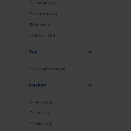
Damen
(47)
Herren
(428)
Kinder
(4)
Unisex
(291)
Typ
Gastgewerbe
(4)
Marken
Kariban
(2)
SOL'S
(1)
Valento
(1)