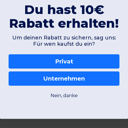
Du hast 10€
Rabatt erhalten!
Um deinen Rabatt zu sichern, sag uns:
Für wen kaufst du ein?
wenn es um Funktionalität und ein professionelles Erscheinungsbild geht. 
iebt sind unsere Latzschürzen und Koch-Sets, die nicht nur vor Schmutz 
Privat
Unternehmen
 strapazierfähigen Mischgeweben. Diese Materialien sind pflegeleicht und
ls wie Klettverschlüsse oder Metallschnallen zur Größenanpassung, sodass di
Nein, danke