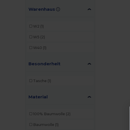
Warenhaus
W2
(1)
W5
(2)
W40
(1)
Besonderheit
Tasche
(1)
Material
100% Baumwolle
(2)
Baumwolle
(1)