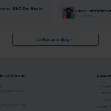
ds vs. B&C: Der Beste
Unser Leitfaden z
Mehr lesen...
Weiter zum Blog
ieren Sie uns
Lassen
de
Hilfezen
e@wordans.de
Großhan
T-Shirts
s
auf@wordans.de
Lokaler 