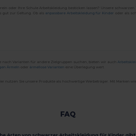
rein oder Ihre Schule Arbeitskleidung besticken lassen? Unsere schwarzen 
 gut zur Geltung. Ob als
anpassbare Arbeitskleidung für Kinder
oder als sch
ie nach Varianten für andere Zielgruppen suchen, bieten wir auch
Arbeitskle
gen Ärmeln
oder
ärmellose Varianten
eine Überlegung wert.
 oder nutzen Sie unsere Produkte als hochwertige Werbeträger. Mit Marken wi
FAQ
he Arten von schwarzer Arbeitskleidung für Kinder gibt