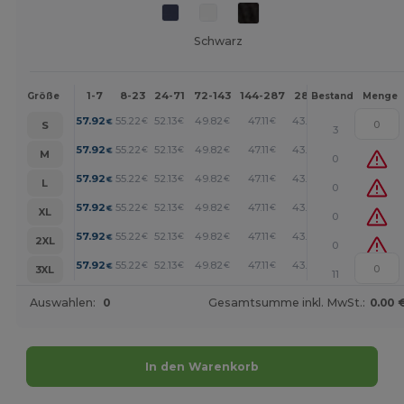
Schwarz
1-7
8-23
24-71
72-143
144-287
288 +
Mehr
Größe
Bestand
Menge
+
57.92
55.22
52.13
49.82
47.11
43.25
€
€
€
€
€
€
S
3
+
57.92
55.22
52.13
49.82
47.11
43.25
€
€
€
€
€
€
M
0
+
57.92
55.22
52.13
49.82
47.11
43.25
€
€
€
€
€
€
L
0
+
57.92
55.22
52.13
49.82
47.11
43.25
€
€
€
€
€
€
XL
0
+
57.92
55.22
52.13
49.82
47.11
43.25
€
€
€
€
€
€
2XL
0
+
57.92
55.22
52.13
49.82
47.11
43.25
€
€
€
€
€
€
3XL
11
Auswahlen:
0
Gesamtsumme inkl. MwSt.:
0.00 
In den Warenkorb