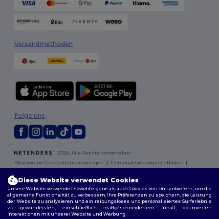
Versandmethoden
Folge uns
2026. Alle Rechte vorbehalten
Allgemeine Geschäftsbedingungen
|
Personalisierungsrichtlinien
|
Datenschutzbestimmungen
|
Cookie-Richtlinie
|
Site Map
Diese Website verwendet Cookies
Unsere Website verwendet sowohl eigene als auch Cookies von Drittanbietern, um die
Berlin
|
Hamburg
|
München
|
Köln
|
Frankfurt
|
Essen
|
Dortmund
|
allgemeine Funktionalität zu verbessern, Ihre Präferenzen zu speichern, die Leistung
Stuttgart
|
Düsseldorf
|
Bremen
der Website zu analysieren und ein reibungsloses und personalisiertes Surferlebnis
zu gewährleisten, einschließlich maßgeschneidertem Inhalt, optimierten
Interaktionen mit unserer Website und Werbung.