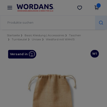
×
Wordans App
App holen
Bessere Preise in der App!
Startseite
Basic Kleidung | Accessoires
Taschen
Turnbeutel
Unisex
Westford mill WM415
W1
Versand in