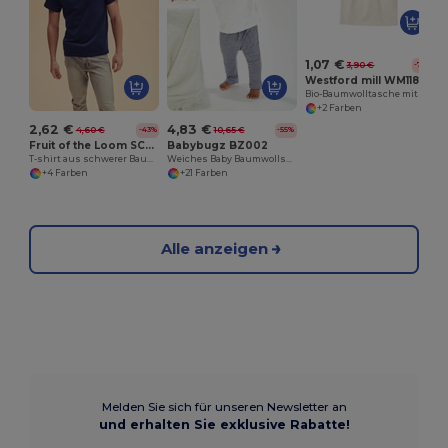
1,07 €
3,90 €
-73%
Westford mill WM118
Bio-Baumwolltasche mit Kordelzug
+2 Farben
2,62 €
4,83 €
4,60 €
10,65 €
-43%
-55%
Fruit of the Loom SC61212
Babybugz BZ002
T-shirt aus schwerer Baumwolle
Weiches Baby Baumwollshirt mit Schulterknöpfen
+4 Farben
+21 Farben
Alle anzeigen
Melden Sie sich für unseren Newsletter an
und erhalten Sie exklusive Rabatte!