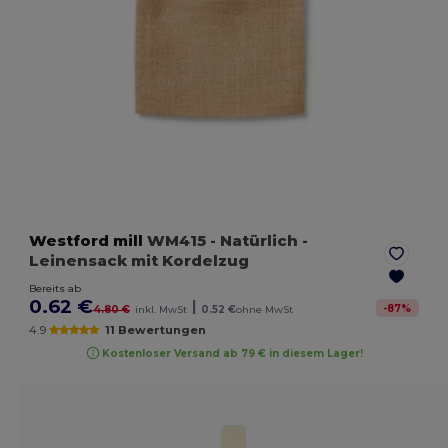
Westford mill
WM415
- Natürlich
-
Leinensack mit Kordelzug
Bereits ab
0.62 €
|
-
87
%
4.80 €
inkl. MwSt
0.52 €
ohne MwSt
4.9
11 Bewertungen
Kostenloser Versand ab 79 € in diesem Lager!