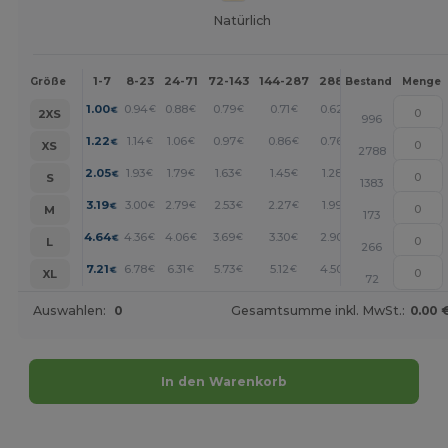
Natürlich
1-7
8-23
24-71
72-143
144-287
288 +
Mehr
Größe
Bestand
Menge
+
1.00
0.94
0.88
0.79
0.71
0.62
€
€
€
€
€
€
2XS
996
+
1.22
1.14
1.06
0.97
0.86
0.76
€
€
€
€
€
€
XS
2788
+
2.05
1.93
1.79
1.63
1.45
1.28
€
€
€
€
€
€
S
1383
+
3.19
3.00
2.79
2.53
2.27
1.99
€
€
€
€
€
€
M
173
+
4.64
4.36
4.06
3.69
3.30
2.90
€
€
€
€
€
€
L
266
+
7.21
6.78
6.31
5.73
5.12
4.50
€
€
€
€
€
€
XL
72
Auswahlen:
0
Gesamtsumme inkl. MwSt.:
0.00 
In den Warenkorb
Jetzt konfigurieren!