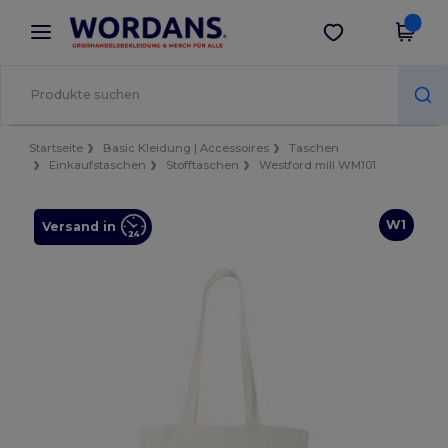
×
Wordans App
App holen
Bessere Preise in der App!
Startseite
Basic Kleidung | Accessoires
Taschen
Einkaufstaschen
Stofftaschen
Westford mill WM101
W1
Versand in