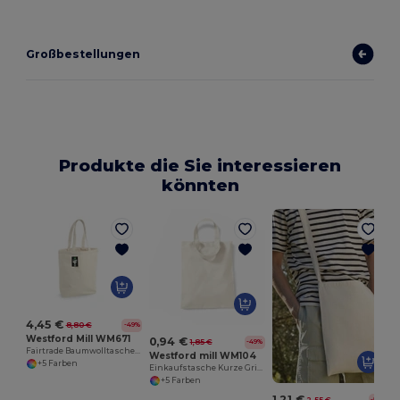
Großbestellungen
Produkte die Sie interessieren
könnten
4,45 €
8,80 €
-49%
Westford Mill WM671
0,94 €
1,85 €
-49%
Fairtrade Baumwolltasche Camden
Westford mill WM104
+5 Farben
Einkaufstasche Kurze Griffe
+5 Farben
1,21 €
2,55 €
-53%