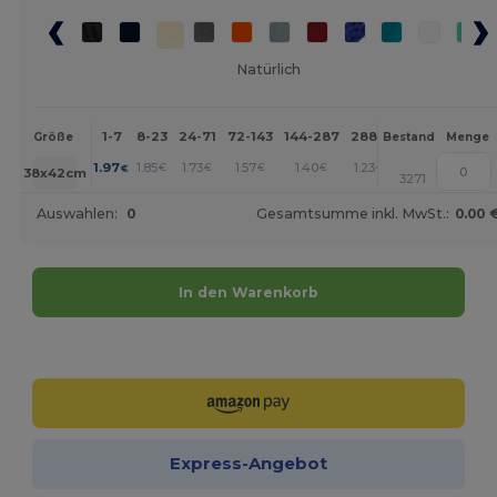
Natürlich
1-7
8-23
24-71
72-143
144-287
288 +
Mehr
Größe
Bestand
Menge
+
1.97
1.85
1.73
1.57
1.40
1.23
€
€
€
€
€
€
38x42cm
3271
Auswahlen:
0
Gesamtsumme inkl. MwSt.:
0.00 
In den Warenkorb
Jetzt konfigurieren!
Express-Angebot