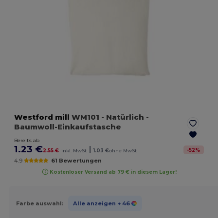
Westford mill
WM101
- Natürlich
-
Baumwoll-Einkaufstasche
Bereits ab
1.23 €
|
-
52
%
2.55 €
inkl. MwSt
1.03 €
ohne MwSt
4.9
61 Bewertungen
Kostenloser Versand ab 79 € in diesem Lager!
Farbe auswahl:
Alle anzeigen
+ 46