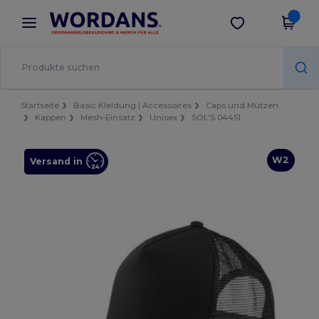
×
Wordans App
App holen
Bessere Preise in der App!
Startseite
Basic Kleidung | Accessoires
Caps und Mützen
Kappen
Mesh-Einsatz
Unisex
SOL'S 04451
W2
Versand in