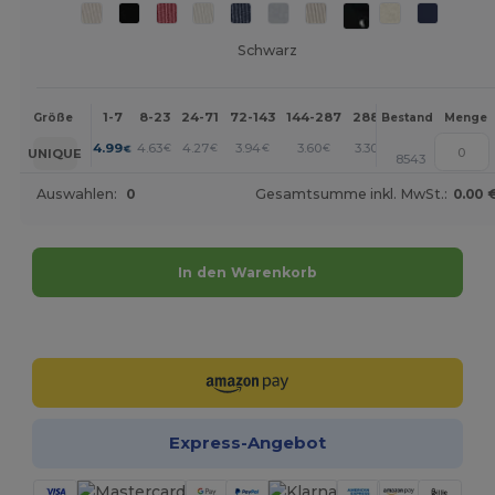
Schwarz
1-7
8-23
24-71
72-143
144-287
288 +
Mehr
Größe
Bestand
Menge
+
4.99
4.63
4.27
3.94
3.60
3.30
€
€
€
€
€
€
UNIQUE
8543
Auswahlen:
0
Gesamtsumme inkl. MwSt.:
0.00 
In den Warenkorb
Jetzt konfigurieren!
Express-Angebot