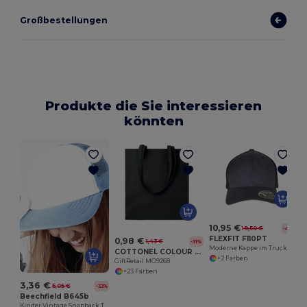
Großbestellungen
Produkte die Sie interessieren
könnten
10,95 €
19,50 €
-44%
FLEXFIT F110PT
0,98 €
1,43 €
-31%
Moderne Kappe im Trucker-Stil
COTTONEL COLOUR + Shopping Bag Cotton 140g/m²
+2 Farben
GiftRetail MO9268
+23 Farben
3,36 €
5,05 €
-33%
Beechfield B645b
Kinder Vintage Snapback Trucker Cap