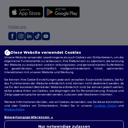
Folge uns
2026. Alle Rechte vorbehalten
Diese Website verwendet Cookies
Allgemeine Geschäftsbedingungen
|
Personalisierungsrichtlinien
|
Unsere Website verwendet sowohl eigene als auch Cookies von Drittanbietern, um die
Datenschutzbestimmungen
|
Cookie-Richtlinie
|
Site Map
allgemeine Funktionalität zu verbessern, Ihre Präferenzen zu speichern, die Leistung
der Website zu analysieren und ein reibungsloses und personalisiertes Surferlebnis
zu gewährleisten, einschließlich maßgeschneidertem Inhalt, optimierten
Berlin
|
Hamburg
|
München
|
Köln
|
Frankfurt
|
Essen
|
Dortmund
|
Interaktionen mit unserer Website und Werbung.
Stuttgart
|
Düsseldorf
|
Bremen
Sie können Ihre Cookie-Einstellungen jederzeit verwalten. Essenzielle Cookies, die für
das Funktionieren der Website erforderlich sind, können nicht deaktiviert werden, da
sie für den korrekten Betrieb der Website erforderlich sind. Sie können jedoch wählen,
ob Sie andere Arten von Cookies, wie diejenigen, die für Personalisierung, Analyse und
Zielgruppenansprache verwendet werden, zulassen oder blockieren möchten.
Weitere Informationen darüber, wie wir Cookies verwenden, wie Sie diese kontrollieren
und über Cookies von Drittanbietern, finden Sie in unserer
Cookies Policy
und
Privacy Policy
.
👋
Hallo
Bewertungspräferenzen
Wenn Sie Fragen oder
Bedenken haben, können Sie
Nur notwendige zulassen