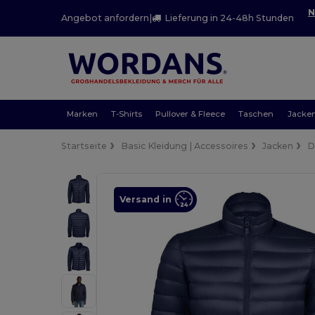
N
Angebot anfordern
|
Lieferung in 24-48h Stunden
Marken
T-Shirts
Pullover & Fleece
Taschen
Jacke
Startseite
Basic Kleidung | Accessoires
Jacken
D
Versand in