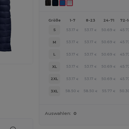
Größe
1-7
8-23
24-71
72-
53.17
53.17
50.69
45.7
S
€
€
€
53.17
53.17
50.69
45.7
M
€
€
€
53.17
53.17
50.69
45.7
L
€
€
€
53.17
53.17
50.69
45.7
XL
€
€
€
53.17
53.17
50.69
45.7
2XL
€
€
€
58.50
58.50
55.77
50.3
3XL
€
€
€
r Ihre Produkte an
Auswahlen:
0