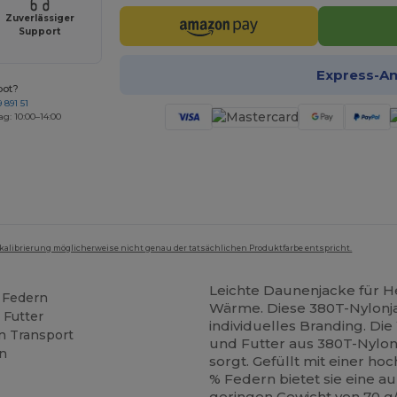
Zuverlässiger
Support
Express-A
bot?
 891 51
ag: 10:00–14:00
mkalibrierung möglicherweise nicht genau der tatsächlichen Produktfarbe entspricht.
Leichte Daunenjacke für 
 Federn
Wärme. Diese 380T-Nylonja
 Futter
individuelles Branding. Di
en Transport
und Futter aus 380T-Nylon,
en
sorgt. Gefüllt mit einer 
% Federn bietet sie eine 
geringen Gewicht von 70 g/