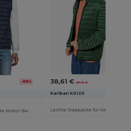
38,61 €
-44%
-88%
69,12 €
Kariban K6120
Leichte Steppjacke für Herren
te Wilson Bw