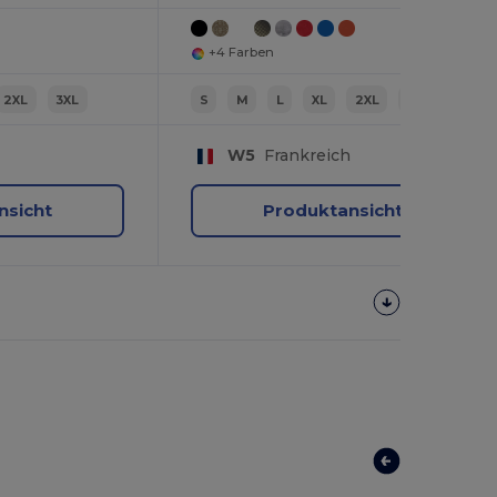
+4 Farben
2XL
3XL
S
M
L
XL
2XL
3XL
W5
Frankreich
nsicht
Produktansicht