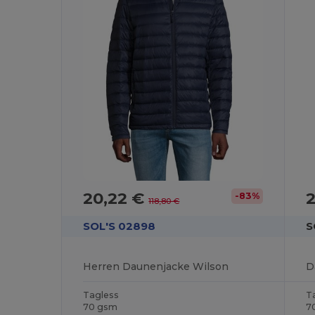
20,22 €
-83%
118,80 €
SOL'S 02898
S
Herren Daunenjacke Wilson
D
Tagless
T
70 gsm
7