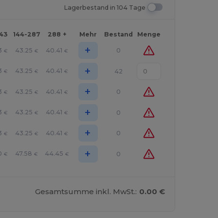
Lagerbestand in 104 Tage
143
144-287
288 +
Mehr
Bestand
Menge
+
3
43.25
40.41
0
€
€
€
+
3
43.25
40.41
42
€
€
€
+
3
43.25
40.41
0
€
€
€
+
3
43.25
40.41
0
€
€
€
+
3
43.25
40.41
0
€
€
€
+
0
47.58
44.45
0
€
€
€
Gesamtsumme inkl. MwSt.:
0.00 €