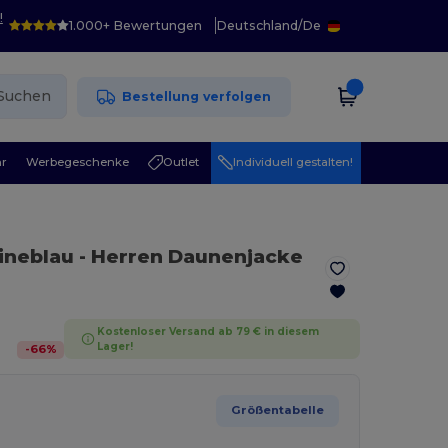
!
1.000+ Bewertungen
Deutschland
/
De
Suchen
Bestellung verfolgen
r
Werbegeschenke
Outlet
Individuell gestalten!
ineblau
- Herren Daunenjacke
Kostenloser Versand ab 79 € in diesem
Lager!
-
66
%
Größentabelle