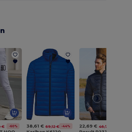
en
38,61 €
22,69 €
-60%
-44%
-51%
0 €
69,12 €
46,77 €
AWDIS JUST HOODS JH074
Kariban K6120
Result R233M