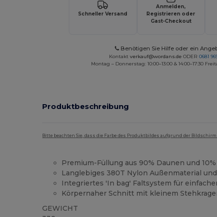
Anmelden,
Schneller Versand
Registrieren oder
Gast-Checkout
Benötigen Sie Hilfe oder ein Ange
Kontakt
verkauf@wordans.de
ODER
0681 969
Montag – Donnerstag: 10:00–13:00 & 14:00–17:30 Freit
Produktbeschreibung
Bitte beachten Sie, dass die Farbe des Produktbildes aufgrund der Bildschir
Premium-Füllung aus 90% Daunen und 10%
Langlebiges 380T Nylon Außenmaterial und
Integriertes 'In bag' Faltsystem für einfach
Körpernaher Schnitt mit kleinem Stehkrag
GEWICHT