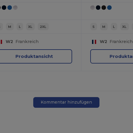
S
M
L
XL
2XL
S
M
L
XL
W2
Frankreich
W2
Frankreich
Produktansicht
Produkta
Kommentar hinzufügen