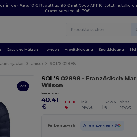
ur in der App:
10 € Rabatt ab 80 € mit Code APP10. Jetzt installieren
Gratis
Versand ab 79€
n
Caps und Mützen
Hemden
Arbeitskleidung
Sportkleidung
Meh
aunenjacken
Unisex
SOL'S 02898
SOL'S
02898
- Französisch Mar
Wilson
W2
Bereits ab
40.41
118.80
inkl.
33.96
ohne
€
|
€
MwSt
€
MwSt
Farbe auswahl:
Alle anzeigen
+ 3