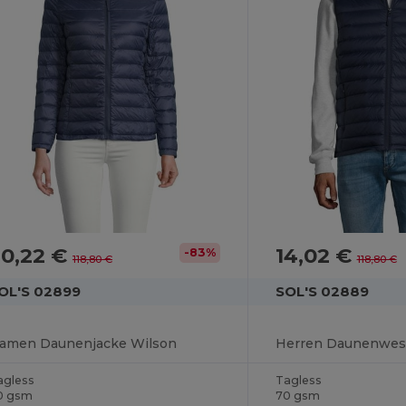
20,22 €
14,02 €
-83%
118,80 €
118,80 €
OL'S 02899
SOL'S 02889
amen Daunenjacke Wilson
Herren Daunenwes
agless
Tagless
0 gsm
70 gsm