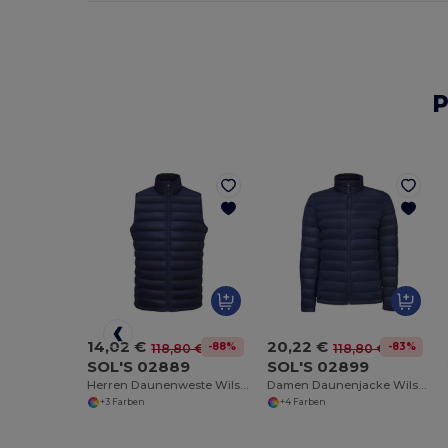
P
14,02 €
20,22 €
-88%
-83%
118,80 €
118,80 €
SOL'S 02889
SOL'S 02899
Herren Daunenweste Wilson Bw
Damen Daunenjacke Wilson
+3 Farben
+4 Farben