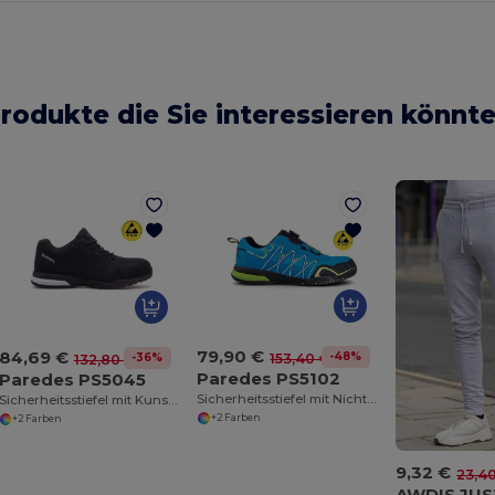
rodukte die Sie interessieren könnt
79,90 €
84,69 €
-48%
153,40 €
-36%
132,80 €
Paredes PS5102
Paredes PS5045
Sicherheitsstiefel mit Nichtmetallischer Spitze
Sicherheitsstiefel mit Kunststoffkappe
+2 Farben
+2 Farben
9,32 €
23,4