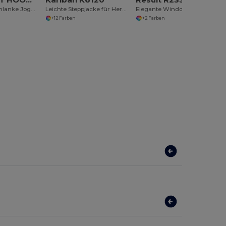
Komfortable Schlanke Jogginghose mit Taschen
Leichte Steppjacke für Herren
Elegante Winddichte Daunenjacke R233M
+12 Farben
+2 Farben