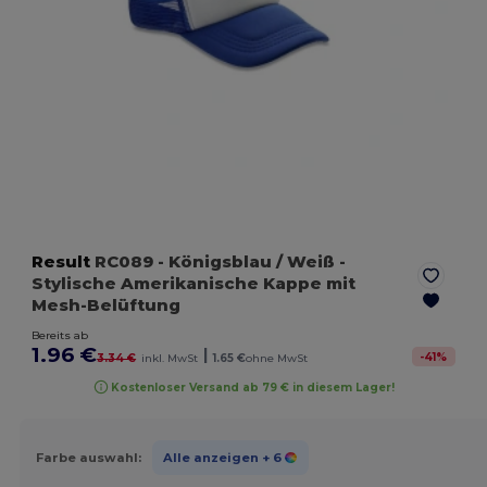
Result
RC089
- Königsblau / Weiß
-
Stylische Amerikanische Kappe mit
Mesh-Belüftung
Bereits ab
1.96 €
|
-
41
%
3.34 €
inkl. MwSt
1.65 €
ohne MwSt
Kostenloser Versand ab 79 € in diesem Lager!
Farbe auswahl:
Alle anzeigen
+ 6