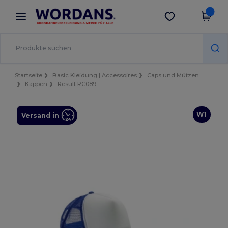
×
Wordans App
App holen
Bessere Preise in der App!
Startseite
Basic Kleidung | Accessoires
Caps und Mützen
Kappen
Result RC089
W1
Versand in