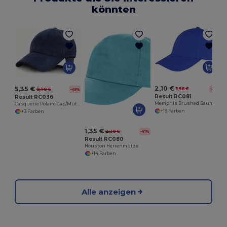
könnten
2,10 €
5,35 €
3,56 €
-41%
9,70 €
-45%
Result RC081
Result RC036
Memphis Brushed Baumwolle Low Profile Cap
Casquette Polaire Cap/Mütze
+18 Farben
+3 Farben
1,35 €
2,30 €
-41%
Result RC080
Houston Herrenmütze
+14 Farben
Alle anzeigen