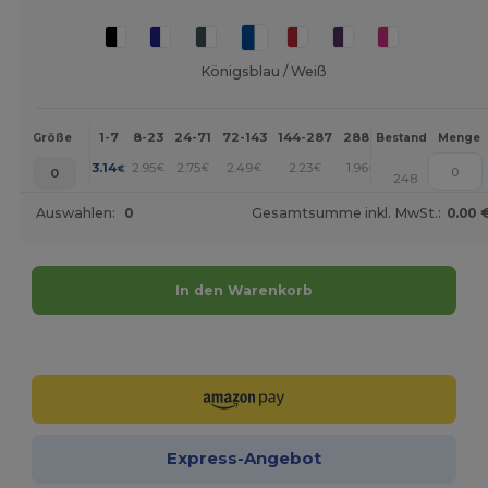
Königsblau / Weiß
1-7
8-23
24-71
72-143
144-287
288 +
Mehr
Größe
Bestand
Menge
+
3.14
2.95
2.75
2.49
2.23
1.96
€
€
€
€
€
€
0
248
Auswahlen:
0
Gesamtsumme inkl. MwSt.:
0.00 
In den Warenkorb
Jetzt konfigurieren!
Express-Angebot