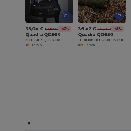
35,04 €
36,47 €
-43%
-45%
61,10 €
66,60 €
Quadra QD56X
Quadra QD650
Slx Haul Bag Tasche
Traditioneller Ölschoßbeutel
+1 Farben
+2 Farben