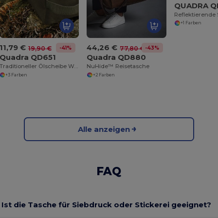
QUADRA Q
+1 Farben
11,79 €
44,26 €
-41%
-43%
19,90 €
77,80 €
Quadra QD651
Quadra QD880
Traditioneller Ölscheibe Waschbeutel
NuHide™ Reisetasche
+3 Farben
+2 Farben
Alle anzeigen
FAQ
Ist die Tasche für Siebdruck oder Stickerei geeignet?