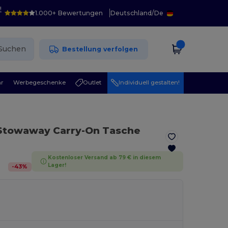
!
1.000+ Bewertungen
Deutschland
/
De
Suchen
Bestellung verfolgen
r
Werbegeschenke
Outlet
Individuell gestalten!
 Stowaway Carry-On Tasche
Kostenloser Versand ab 79 € in diesem
Lager!
-
43
%