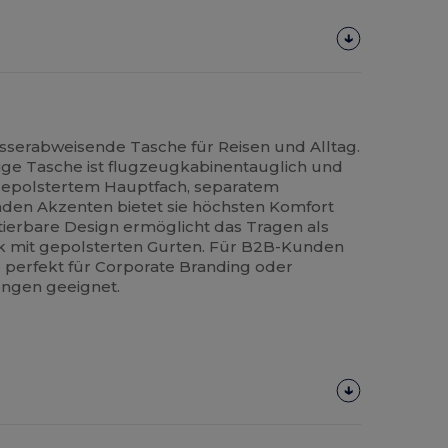
serabweisende Tasche für Reisen und Alltag.
ähige Tasche ist flugzeugkabinentauglich und
t gepolstertem Hauptfach, separatem
nden Akzenten bietet sie höchsten Komfort
tierbare Design ermöglicht das Tragen als
 mit gepolsterten Gurten. Für B2B-Kunden
e perfekt für Corporate Branding oder
engen geeignet.