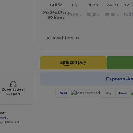
Größe
1-7
8-23
24-71
72-
54x34x27cm.
39.99
38.12
35.98
34.3
€
€
€
30 litres
Auswahlen:
0
r Ihre Produkte an
Express-A
Zuverlässiger
Support
bot?
 891 51
ag: 10:00–14:00