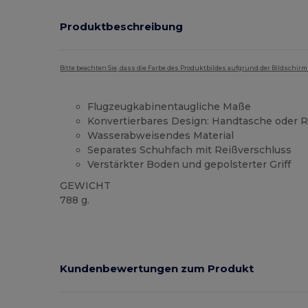
Produktbeschreibung
Bitte beachten Sie, dass die Farbe des Produktbildes aufgrund der Bildschir
Flugzeugkabinentaugliche Maße
Konvertierbares Design: Handtasche oder 
Wasserabweisendes Material
Separates Schuhfach mit Reißverschluss
Verstärkter Boden und gepolsterter Griff
GEWICHT
788 g.
Tear Away
Kundenbewertungen zum Produkt