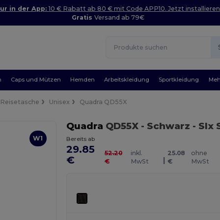
ur in der App:
10 € Rabatt ab 80 € mit Code APP10. Jetzt installieren
Gratis
Versand ab 79€
n
Caps und Mützen
Hemden
Arbeitskleidung
Sportkleidung
Meh
Reisetasche
Unisex
Quadra QD55X
Quadra
QD55X
- Schwarz
- Slx
W1
Bereits ab
29.85
52.20
inkl.
25.08
ohne
€
|
€
MwSt
€
MwSt