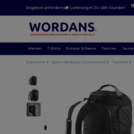
N
Angebot anfordern
|
Lieferung in 24-48h Stunden
Marken
T-Shirts
Pullover & Fleece
Taschen
Jacke
Startseite
Basic Kleidung | Accessoires
Taschen