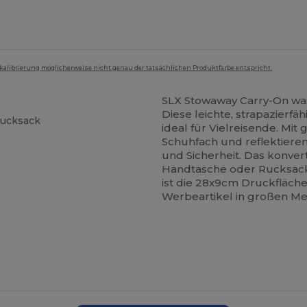
mkalibrierung möglicherweise nicht genau der tatsächlichen Produktfarbe entspricht.
SLX Stowaway Carry-On was
Diese leichte, strapazierf
Rucksack
ideal für Vielreisende. Mi
Schuhfach und reflektiere
und Sicherheit. Das konver
Handtasche oder Rucksack
ist die 28x9cm Druckfläch
Werbeartikel in großen M