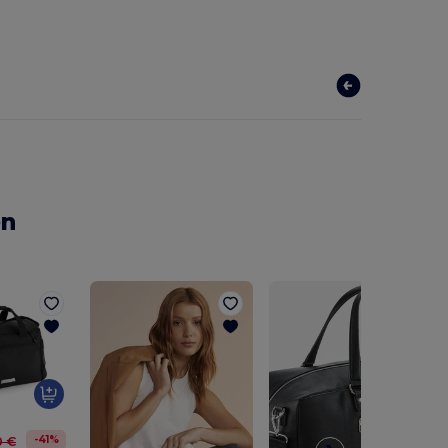
en
-41%
0 €