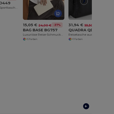
D449
Reflektierende Sporttasche mit Mehrfachfächern
15,05 €
31,94 €
-37%
-42%
24,00 €
55,50 €
BAG BASE BG757
QUADRA QD778
Luxuriöse Reise-Schmuckbox mit Samtfutter
Reisetasche aus Kunsteleder
+5 Farben
+1 Farben