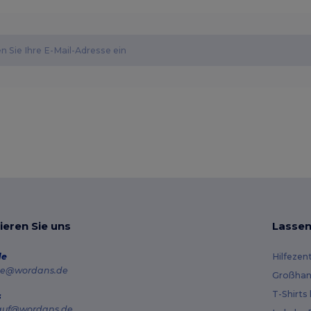
ieren Sie uns
Lassen
de
Hilfezen
e@wordans.de
Großhan
T-Shirts
s
auf@wordans.de