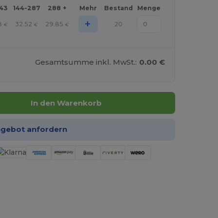
143
144-287
288 +
Mehr
Bestand
Menge
+
8
32.52
29.85
20
€
€
€
Gesamtsumme inkl. MwSt.:
0.00 €
In den Warenkorb
ngebot anfordern