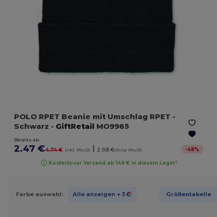
POLO RPET Beanie mit Umschlag RPET
-
Schwarz
-
GiftRetail
MO9965
Bereits ab
2.47 €
|
-
48
%
4.74 €
inkl. MwSt
2.08 €
ohne MwSt
Kostenloser Versand ab 149 € in diesem Lager!
Farbe auswahl:
Alle anzeigen
+ 3
Größentabelle