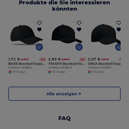
Produkte die Sie interessieren
könnten
G
1,72 €
2,89 €
2,07 €
2,61 €
6,63 €
4,50 €
-34%
-56%
-54%
BASIE Baseball Kappe 6 Panels
TEKAPO Baseball Kappe 6 Panels
SINGA Baseball Kappe 5 Panels
GiftRetail MO8834
GiftRetail MO9643
GiftRetail MO6875
+17 Farben
+12 Farben
+11 Farben
Alle anzeigen
FAQ