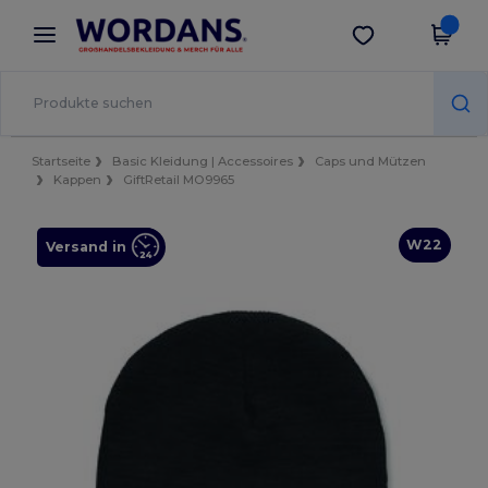
×
Wordans App
App holen
Bessere Preise in der App!
Startseite
Basic Kleidung | Accessoires
Caps und Mützen
Kappen
GiftRetail MO9965
W22
Versand in