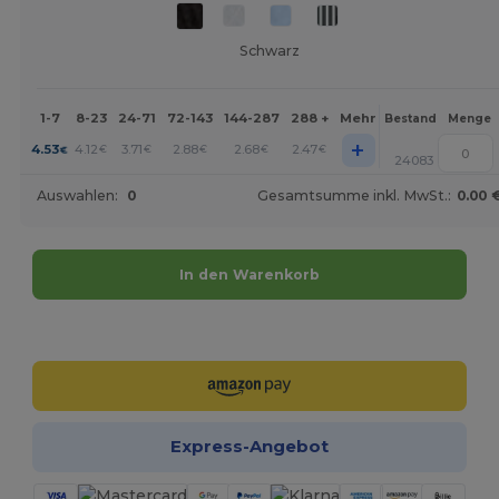
Schwarz
1-7
8-23
24-71
72-143
144-287
288 +
Mehr
Bestand
Menge
+
4.53
4.12
3.71
2.88
2.68
2.47
€
€
€
€
€
€
24083
Auswahlen:
0
Gesamtsumme inkl. MwSt.:
0.00 
In den Warenkorb
Jetzt konfigurieren!
Express-Angebot