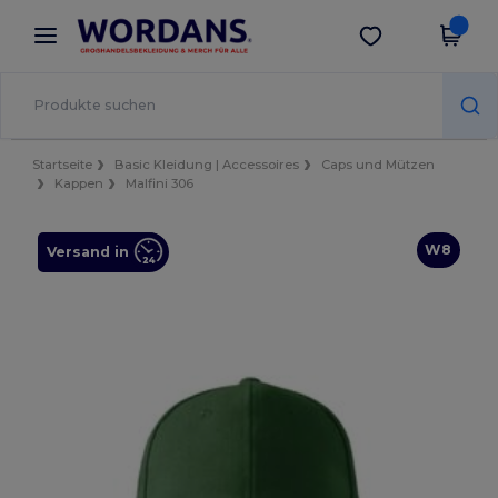
×
Wordans App
App holen
Bessere Preise in der App!
Startseite
Basic Kleidung | Accessoires
Caps und Mützen
Kappen
Malfini 306
W8
Versand in