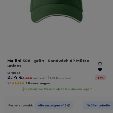
Malfini
306
- grün
- Sandwich 6P Mütze
unisex
Bereits ab
2.14 €
|
-
37
%
3.40 €
inkl. MwSt
1.80 €
ohne MwSt
5.0
1 Bewertungen
Kostenloser Versand ab 99 € in diesem Lager!
Farbe auswahl:
Alle anzeigen
+ 12
Größentabelle