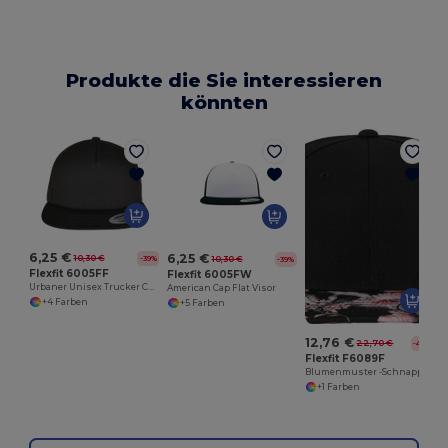
Produkte die Sie interessieren
könnten
6,25 €
6,25 €
10,30 €
-39%
10,30 €
-39%
Flexfit 6005FF
Flexfit 6005FW
Urbaner Unisex Trucker Cap mit Netzrückseite
American Cap Flat Visor
+4 Farben
+5 Farben
12,76 €
22,70 €
-44%
Flexfit F6089F
Blumenmuster -Schnappkappe
+1 Farben