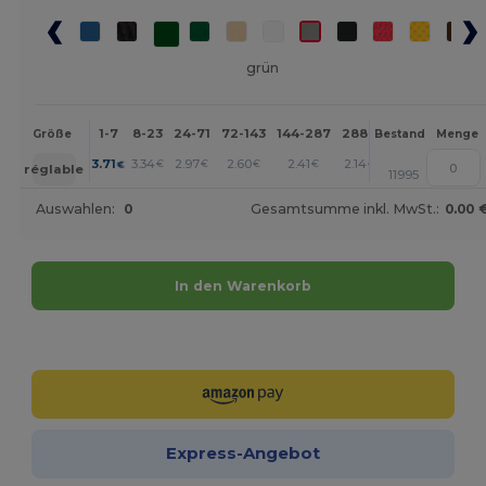
grün
1-7
8-23
24-71
72-143
144-287
288 +
Mehr
Größe
Bestand
Menge
+
3.71
3.34
2.97
2.60
2.41
2.14
€
€
€
€
€
€
réglable
11995
Auswahlen:
0
Gesamtsumme inkl. MwSt.:
0.00 
In den Warenkorb
Jetzt konfigurieren!
Express-Angebot