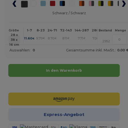
Schwarz / Schwarz
1-7
8-23
24-71
72-143
144-287
288 +
Mehr
Größe
Bestand
Menge
28 x
+
11.60
9.79
8.70
8.11
7.71
7.08
€
€
€
€
€
€
38 x
2952
16 cm
Auswahlen:
0
Gesamtsumme inkl. MwSt.:
0.00 
In den Warenkorb
Jetzt konfigurieren!
Express-Angebot