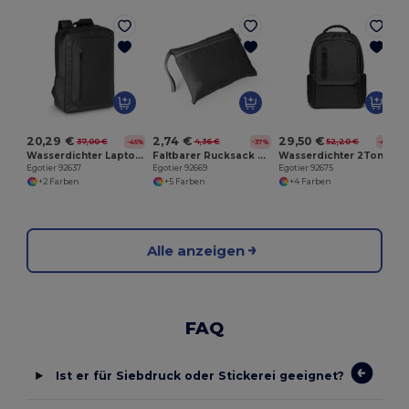
20,29 €
2,74 €
29,50 €
37,00 €
4,36 €
52,20 €
-45%
-37%
-43%
Wasserdichter Laptop-Rucksack 15.6'' aus 600D-Polyester
Faltbarer Rucksack aus 210D Ripstop
Wasserdichter 2Tone Nylon 17'' Laptop-Rucksack
Egotier 92637
Egotier 92669
Egotier 92675
+2 Farben
+5 Farben
+4 Farben
Alle anzeigen
FAQ
Ist er für Siebdruck oder Stickerei geeignet?