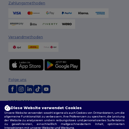
Zahlungsmethoden
Versandmethoden
Folge uns
2026. Alle Rechte vorbehalten
Allgemeine Geschäftsbedingungen
|
Personalisierungsrichtlinien
|
Diese Website verwendet Cookies
Datenschutzbestimmungen
|
Cookie-Richtlinie
|
Site Map
Unsere Website verwendet sowohl eigene als auch Cookies von Drittanbietern, um die
allgemeine Funktionalität zu verbessern, Ihre Präferenzen zu speichern, die Leistung
der Website zu analysieren und ein reibungsloses und personalisiertes Surferlebnis
zu gewährleisten, einschließlich maßgeschneidertem Inhalt, optimierten
Berlin
|
Hamburg
|
München
|
Köln
|
Frankfurt
|
Essen
|
Dortmund
|
Interaktionen mit unserer Website und Werbung.