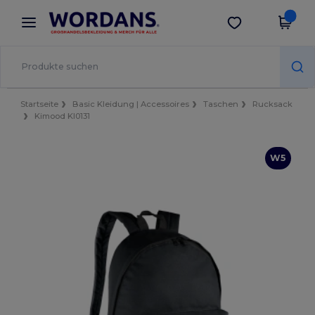
×
Wordans App
App holen
Bessere Preise in der App!
Startseite
Basic Kleidung | Accessoires
Taschen
Rucksack
Kimood KI0131
W5