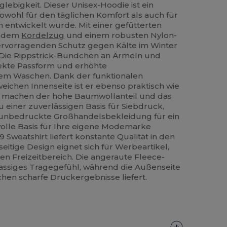
ebigkeit. Dieser Unisex-Hoodie ist ein
sowohl für den täglichen Komfort als auch für
entwickelt wurde. Mit einer gefütterten
endem
Kordelzug
und einem robusten Nylon-
hervorragenden Schutz gegen Kälte im Winter
 Die Rippstrick-Bündchen an Ärmeln und
fekte Passform und erhöhte
em Waschen. Dank der funktionalen
ichen Innenseite ist er ebenso praktisch wie
machen der hohe Baumwollanteil und das
u einer zuverlässigen Basis für Siebdruck,
e unbedruckte Großhandelsbekleidung für ein
volle Basis für Ihre eigene Modemarke
 Sweatshirt liefert konstante Qualität in den
seitige Design eignet sich für Werbeartikel,
n Freizeitbereich. Die angeraute Fleece-
klassiges Tragegefühl, während die Außenseite
ochen scharfe Druckergebnisse liefert.