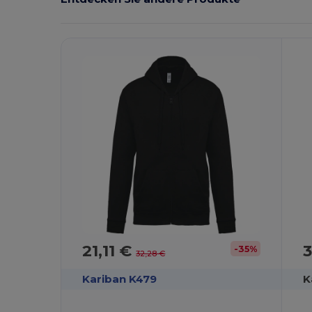
21,11 €
3
-35%
32,28 €
Kariban K479
K