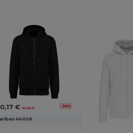
0,17 €
-30%
43,36 €
ariban K4008