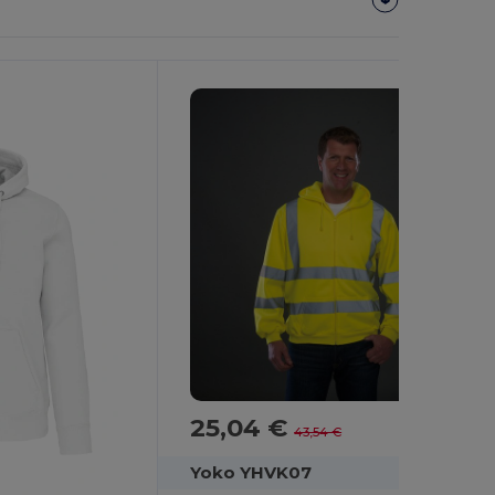
25,04 €
-42%
43,54 €
Yoko YHVK07