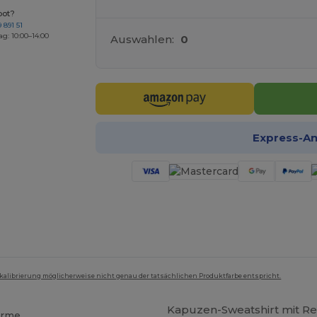
bot?
 891 51
ag: 10:00–14:00
Auswahlen:
0
Express-A
mkalibrierung möglicherweise nicht genau der tatsächlichen Produktfarbe entspricht.
Kapuzen-Sweatshirt mit R
ärme