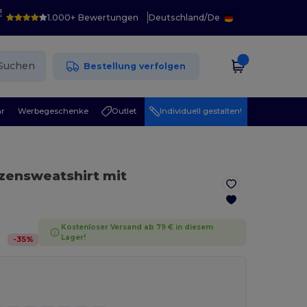
!
1.000+ Bewertungen
Deutschland
/
De
Suchen
Bestellung verfolgen
r
Werbegeschenke
Outlet
Individuell gestalten!
zensweatshirt mit
Kostenloser Versand ab 79 € in diesem
Lager!
-
35
%