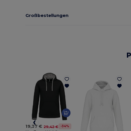
Großbestellungen
P
19,37 €
-34%
29,42 €