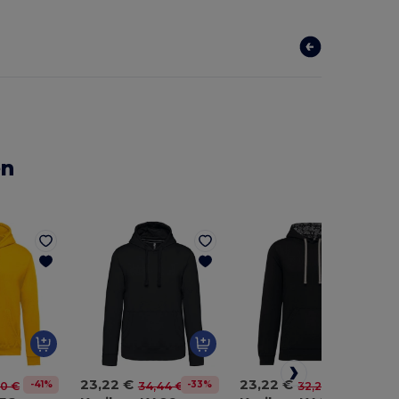
en
23,22 €
23,22 €
-41%
-33%
-28%
20 €
34,44 €
32,26 €