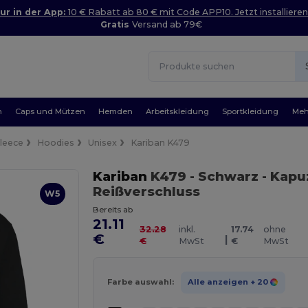
ur in der App:
10 € Rabatt ab 80 € mit Code APP10. Jetzt installieren
Gratis
Versand ab 79€
n
Caps und Mützen
Hemden
Arbeitskleidung
Sportkleidung
Meh
Fleece
Hoodies
Unisex
Kariban K479
Kariban
K479
- Schwarz
- Kapu
Reißverschluss
W5
Bereits ab
21.11
32.28
inkl.
17.74
ohne
€
|
€
MwSt
€
MwSt
Farbe auswahl:
Alle anzeigen
+ 20