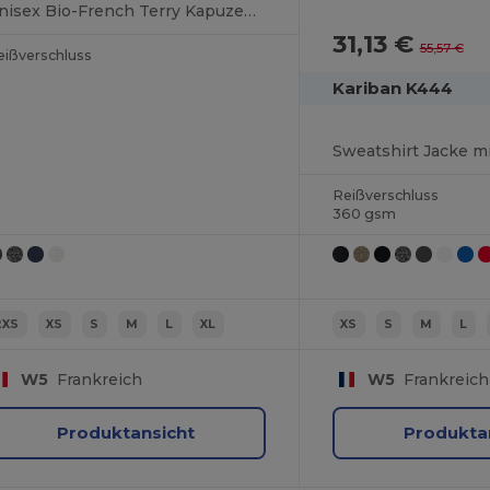
Unisex Bio-French Terry Kapuzenjacke mit Reißverschluss
31,13 €
55,57 €
eißverschluss
Kariban K444
Sweatshirt Jacke m
Reißverschluss
360 gsm
2XS
XS
S
M
L
XL
XS
S
M
L
W5
Frankreich
W5
Frankreich
Produktansicht
Produkta