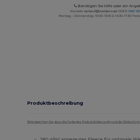
Benötigen Sie Hilfe oder ein Ange
Kontakt
verkauf@wordans.de
ODER
0681 969
Montag – Donnerstag: 10:00–13:00 & 14:00–17:30 Freit
Produktbeschreibung
Bitte beachten Sie, dass die Farbe des Produktbildes aufgrund der Bildschir
280 g/m² angerautes Fleece für optimale W