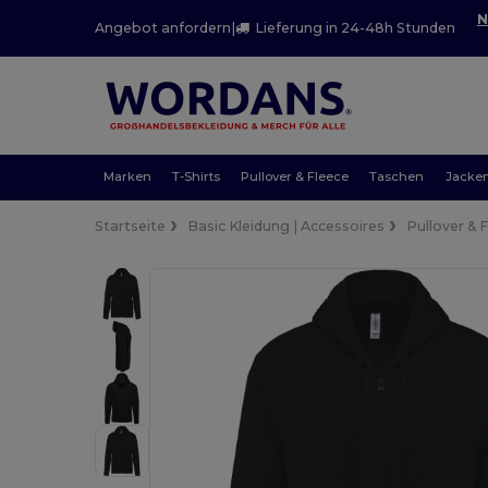
N
Angebot anfordern
|
Lieferung in 24-48h Stunden
Marken
T-Shirts
Pullover & Fleece
Taschen
Jacke
Startseite
Basic Kleidung | Accessoires
Pullover & 