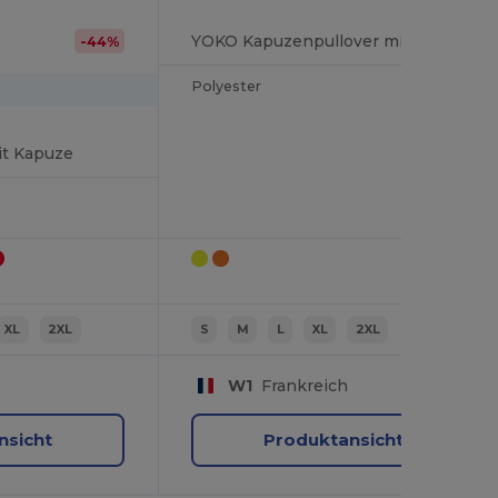
YOKO Kapuzenpullover mit Reißverschluss in Warnfarbe
-44%
Polyester
it Kapuze
XL
2XL
S
M
L
XL
2XL
W1
Frankreich
nsicht
Produktansicht