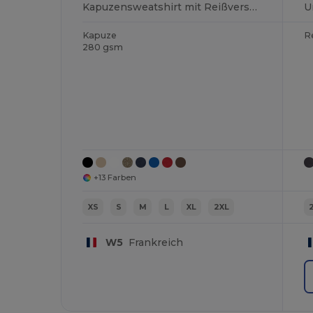
Kapuzensweatshirt mit Reißverschluss
Kapuze
R
280 gsm
+13 Farben
XS
S
M
L
XL
2XL
W5
Frankreich