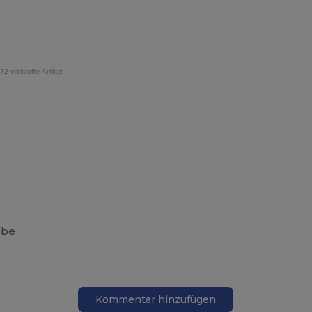
72 verkaufte Artikel
ebe
Kommentar hinzufügen