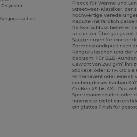
Fleece für Wärme und Langl
Polyester
Streetwear-Klassiker, der 
hochwertige Veredelungen 
 Kängurutaschen
Kapuze mit farblich pass
Reißverschluss bietet er 
und in der Übergangszeit.
Saum
sorgen für eine per
Formbeständigkeit nach d
Kängurutaschen und der we
bequem. Für B2B-Kunden 
Gewicht von 280 g/m² ihn z
Stickerei oder DTF. Ob Si
Firmenevent oder eine stil
suchen, dieses Kariban K479
Größen XS bis 4XL. Das viel
Sportmannschaften oder de
Innenseite bietet ein erst
ein glattes Finish für gest