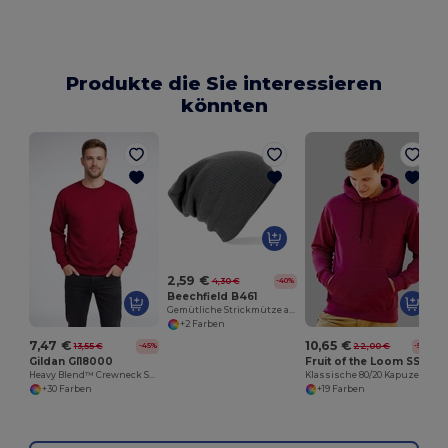
Produkte die Sie interessieren
könnten
2,59 €
4,30 €
-40%
Beechfield B461
Gemütliche Strickmütze aus Weichem Acryl
+2 Farben
7,47 €
10,65 €
13,55 €
22,00 €
-45%
-52%
Gildan GI18000
Fruit of the Loom SS224
Heavy Blend™ Crewneck Sweatshirt Herren
Klassische 80/20 Kapuzen Sweatshirt Hoddie Herren
+30 Farben
+19 Farben