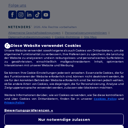
Folge uns
2026. Alle Rechte vorbehalten
Allgemeine Geschäftsbedingungen
|
Personalisierungsrichtlinien
|
Datenschutzbestimmungen
|
Cookie-Richtlinie
|
Site Map
Diese Website verwendet Cookies
Berlin
|
Hamburg
|
München
|
Köln
|
Frankfurt
|
Essen
|
Dortmund
|
Unsere Website verwendet sowohl eigene als auch Cookies von Drittanbietern, um die
allgemeine Funktionalität zu verbessern, Ihre Präferenzen zu speichern, die Leistung
Stuttgart
|
Düsseldorf
|
Bremen
der Website zu analysieren und ein reibungsloses und personalisiertes Surferlebnis
zu gewährleisten, einschließlich maßgeschneidertem Inhalt, optimierten
Interaktionen mit unserer Website und Werbung.
Sie können Ihre Cookie-Einstellungen jederzeit verwalten. Essenzielle Cookies, die für
das Funktionieren der Website erforderlich sind, können nicht deaktiviert werden, da
sie für den korrekten Betrieb der Website erforderlich sind. Sie können jedoch wählen,
ob Sie andere Arten von Cookies, wie diejenigen, die für Personalisierung, Analyse und
Zielgruppenansprache verwendet werden, zulassen oder blockieren möchten.
Weitere Informationen darüber, wie wir Cookies verwenden, wie Sie diese kontrollieren
und über Cookies von Drittanbietern, finden Sie in unserer
Cookies Policy
und
Privacy Policy
.
👋
Hallo
Bewertungspräferenzen
Wenn Sie Fragen oder
Bedenken haben, können Sie
Nur notwendige zulassen
uns jederzeit kontaktieren.
Unser Chatbot ist hier, um