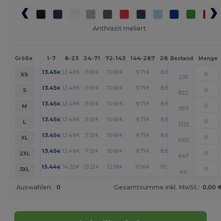
Anthrazit meliert
1-7
8-23
24-71
72-143
144-287
288 +
Mehr
Größe
Bestand
Menge
+
13.45
12.48
11.51
10.61
9.71
8.89
€
€
€
€
€
€
XS
235
+
13.45
12.48
11.51
10.61
9.71
8.89
€
€
€
€
€
€
S
822
+
13.45
12.48
11.51
10.61
9.71
8.89
€
€
€
€
€
€
M
957
+
13.45
12.48
11.51
10.61
9.71
8.89
€
€
€
€
€
€
L
1333
+
13.45
12.48
11.51
10.61
9.71
8.89
€
€
€
€
€
€
XL
1055
+
13.45
12.48
11.51
10.61
9.71
8.89
€
€
€
€
€
€
2XL
647
+
15.44
14.33
13.21
12.18
11.16
10.21
€
€
€
€
€
€
3XL
40
Auswahlen:
0
Gesamtsumme inkl. MwSt.:
0.00 