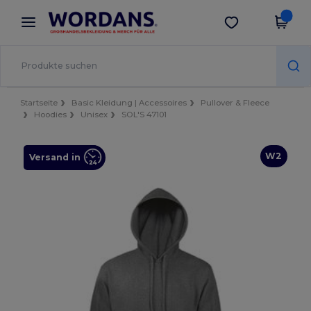
×
Wordans App
App holen
Bessere Preise in der App!
Startseite
Basic Kleidung | Accessoires
Pullover & Fleece
Hoodies
Unisex
SOL'S 47101
W2
Versand in