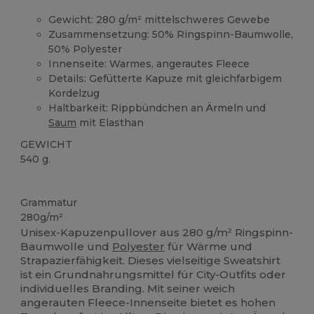
Gewicht: 280 g/m² mittelschweres Gewebe
Zusammensetzung: 50% Ringspinn-Baumwolle,
50% Polyester
Innenseite: Warmes, angerautes Fleece
Details: Gefütterte Kapuze mit gleichfarbigem
Kordelzug
Haltbarkeit: Rippbündchen an Ärmeln und
Saum
mit Elasthan
GEWICHT
540 g.
Hoher Bestand
Anpassbar
Grammatur
280g/m²
Unisex-Kapuzenpullover aus 280 g/m² Ringspinn-
Baumwolle und
Polyester
für Wärme und
Strapazierfähigkeit. Dieses vielseitige Sweatshirt
ist ein Grundnahrungsmittel für City-Outfits oder
individuelles Branding. Mit seiner weich
angerauten Fleece-Innenseite bietet es hohen