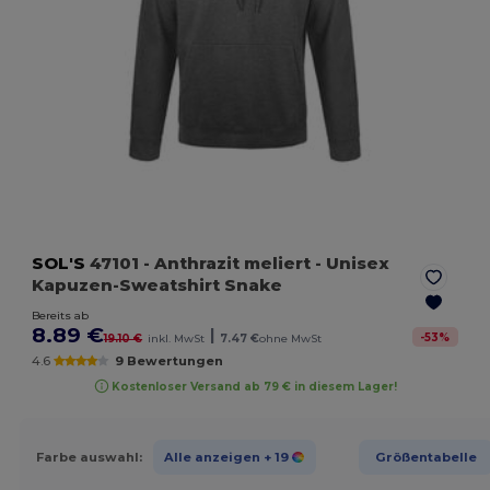
SOL'S
47101
- Anthrazit meliert
- Unisex
Kapuzen-Sweatshirt Snake
Bereits ab
8.89 €
|
-
53
%
19.10 €
inkl. MwSt
7.47 €
ohne MwSt
4.6
9 Bewertungen
Kostenloser Versand ab 79 € in diesem Lager!
Farbe auswahl:
Alle anzeigen
+ 19
Größentabelle