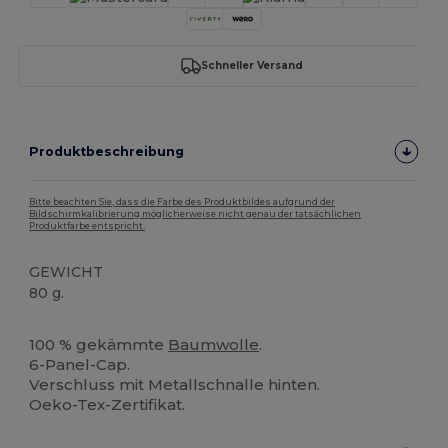
Schneller Versand
Produktbeschreibung
Bitte beachten Sie, dass die Farbe des Produktbildes aufgrund der
Bildschirmkalibrierung möglicherweise nicht genau der tatsächlichen
Produktfarbe entspricht.
GEWICHT
80 g.
Hoher Bestand
100 % gekämmte
Baumwolle
.
6-Panel-Cap.
Verschluss mit Metallschnalle hinten.
Oeko-Tex-Zertifikat.