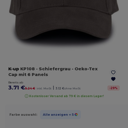
K-up
KP108
- Schiefergrau
- Oeko-Tex
Cap mit 6 Panels
Bereits ab
3.71 €
|
-
29
%
5.24 €
inkl. MwSt
3.12 €
ohne MwSt
Kostenloser Versand ab 79 € in diesem Lager!
Farbe auswahl:
Alle anzeigen
+ 5