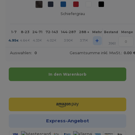
Schiefergrau
1-7
8-23
24-71
72-143
144-287
288 +
Mehr
Bestand
Menge
+
4.95
4.64
4.33
4.02
3.90
3.71
€
€
€
€
€
€
3961
Auswahlen:
0
Gesamtsumme inkl. MwSt.:
0.00 
In den Warenkorb
Jetzt konfigurieren!
Express-Angebot