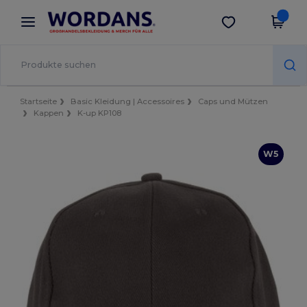
×
Wordans App
App holen
Bessere Preise in der App!
Startseite
Basic Kleidung | Accessoires
Caps und Mützen
Kappen
K-up KP108
W5