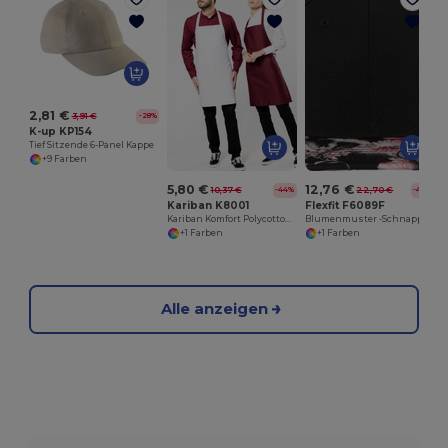
2,81 €
3,91 €
-28%
K-up KP154
Tief Sitzende 6-Panel Kappe
+9 Farben
5,80 €
12,76 €
10,37 €
22,70 €
-44%
-44%
Kariban K8001
Flexfit F6089F
Kariban Komfort Polycotton Küchenschürze
Blumenmuster -Schnappkappe
+1 Farben
+1 Farben
Alle anzeigen