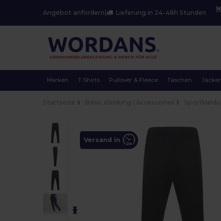
N
Angebot anfordern
|
Lieferung in 24-48h Stunden
Marken
T-Shirts
Pullover & Fleece
Taschen
Jacke
Startseite
Basic Kleidung | Accessoires
Sportkleid
Versand in