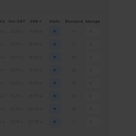
143
144-287
288 +
Mehr
Bestand
Menge
+
6
21.27
19.59
4
€
€
€
+
6
21.27
19.59
17
€
€
€
+
6
21.27
19.59
26
€
€
€
+
6
21.27
19.59
28
€
€
€
+
6
21.27
19.59
18
€
€
€
+
6
21.27
19.59
22
€
€
€
+
6
22.10
20.35
19
€
€
€
+
6
22.10
20.35
7
€
€
€