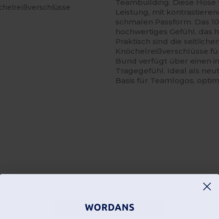
Teambuilding. Diese Hose v
chelreißverschlüsse
Leistung, mit kontrastiere
schmalen Passform. Das 10
hochwertiges Gefühl, das 
Praktisch sind die seitlic
Knöchelreißverschlüsse für
Bund verfügt über einen i
Tragegefühl. Ideal als neu
Basis für Teamlogos, optim
Kommentar hinzufügen