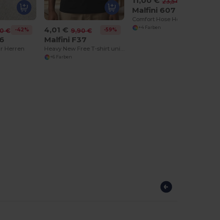
11,00 €
-53%
23,54 €
Malfini 607
Comfort Hose Herren/Kinder
4,01 €
+4 Farben
-42%
-59%
60 €
9,90 €
76
Malfini F37
r Herren
Heavy New Free T-shirt unisex
+6 Farben