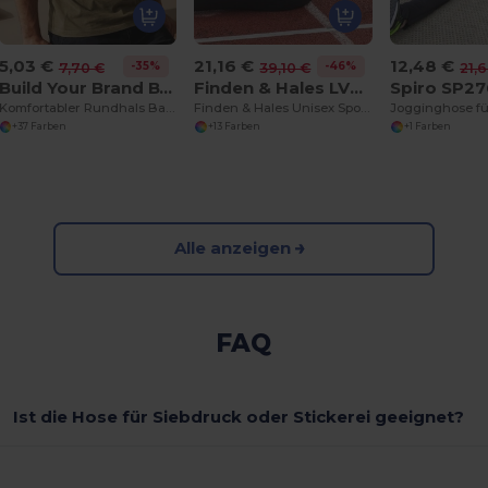
5,03 €
21,16 €
12,48 €
-35%
-46%
7,70 €
39,10 €
21,
Build Your Brand BY004
Finden & Hales LV871
Spiro SP2
Komfortabler Rundhals Baumwoll-T-Shirt für Herren
Finden & Hales Unisex Sportjacke Komfort
Jogginghose fü
+37 Farben
+13 Farben
+1 Farben
Alle anzeigen
FAQ
Ist die Hose für Siebdruck oder Stickerei geeignet?