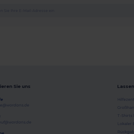
ieren Sie uns
Lassen
de
Hilfezen
e@wordans.de
Großhan
T-Shirts
s
auf@wordans.de
Lokaler 
Rückgab
ne