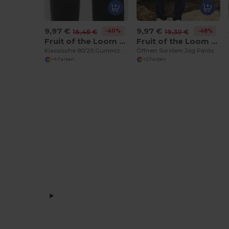
9,97 €
9,97 €
-40%
-48%
16,48 €
19,30 €
Fruit of the Loom SS405
Fruit of the Loom SC293
Klassische 80/20 Gummizug Jogginghose
Öffnen Sie Hem Jog Pants
+4 Farben
+3 Farben