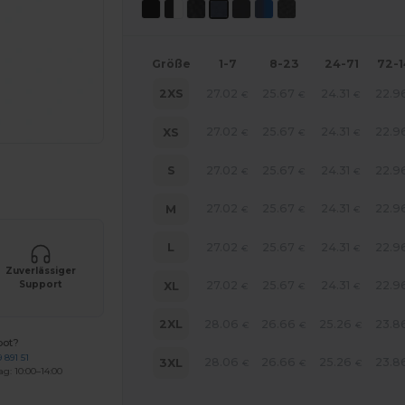
Größe
1-7
8-23
24-71
72-
27.02
25.67
24.31
22.9
2XS
€
€
€
27.02
25.67
24.31
22.9
XS
€
€
€
27.02
25.67
24.31
22.9
S
€
€
€
r Ihre Produkte an
27.02
25.67
24.31
22.9
M
€
€
€
27.02
25.67
24.31
22.9
L
€
€
€
Zuverlässiger
27.02
25.67
24.31
22.9
Support
XL
€
€
€
28.06
26.66
25.26
23.8
2XL
€
€
€
bot?
 891 51
28.06
26.66
25.26
23.8
3XL
€
€
€
ag: 10:00–14:00