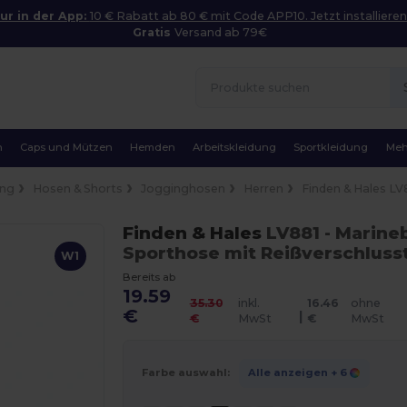
ur in der App:
10 € Rabatt ab 80 € mit Code APP10. Jetzt installieren
Gratis
Versand ab 79€
n
Caps und Mützen
Hemden
Arbeitskleidung
Sportkleidung
Meh
ung
Hosen & Shorts
Jogginghosen
Herren
Finden & Hales LV
Finden & Hales
LV881
- Marine
Sporthose mit Reißverschluss
W1
Bereits ab
19.59
35.30
inkl.
16.46
ohne
€
|
€
MwSt
€
MwSt
Farbe auswahl:
Alle anzeigen
+ 6