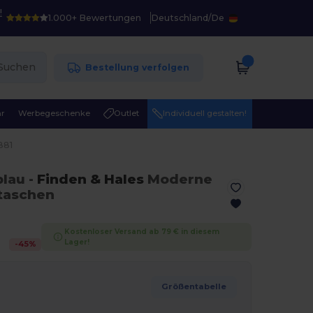
!
1.000+ Bewertungen
Deutschland
/
De
Suchen
Bestellung verfolgen
r
Werbegeschenke
Outlet
Individuell gestalten!
881
blau
-
Finden & Hales
Moderne
taschen
Kostenloser Versand ab 79 € in diesem
Lager!
-
45
%
Größentabelle