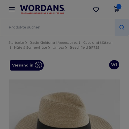
×
Wordans App
App holen
Bessere Preise in der App!
Startseite
Basic Kleidung | Accessoires
Caps und Mützen
Hüte & Sonnenhüte
Unisex
Beechfield BF725
W1
Versand in