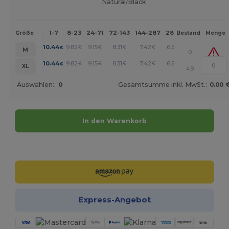
Natural/Black
1-7
8-23
24-71
72-143
144-287
288 +
Mehr
Größe
Bestand
Menge
+
10.44
9.82
9.15
8.31
7.42
6.53
€
€
€
€
€
€
M
0
+
10.44
9.82
9.15
8.31
7.42
6.53
€
€
€
€
€
€
XL
49
Auswahlen:
0
Gesamtsumme inkl. MwSt.:
0.00 
In den Warenkorb
Jetzt konfigurieren!
Express-Angebot