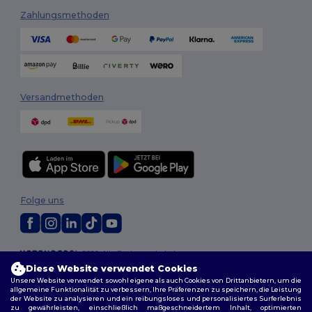
Zahlungsmethoden
Versandmethoden
Folge uns
2026. Alle Rechte vorbehalten
Allgemeine Geschäftsbedingungen
|
Personalisierungsrichtlinien
|
Diese Website verwendet Cookies
Datenschutzbestimmungen
|
Cookie-Richtlinie
|
Site Map
Unsere Website verwendet sowohl eigene als auch Cookies von Drittanbietern, um die
allgemeine Funktionalität zu verbessern, Ihre Präferenzen zu speichern, die Leistung
der Website zu analysieren und ein reibungsloses und personalisiertes Surferlebnis
zu gewährleisten, einschließlich maßgeschneidertem Inhalt, optimierten
Berlin
|
Hamburg
|
München
|
Köln
|
Frankfurt
|
Essen
|
Dortmund
|