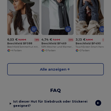
6,53 €
4,74 €
3,13 €
10,00 €
7,20 €
5,00 €
-35%
-34%
-37%
Beechfield BF088
Beechfield BF469
Beechfield BF490
Beechfield Sommerhut mit UPF50+ Schutz
100% Weicher und Warmer Schal
TouchScreen Smart-Handschuhe
+4 Farben
+3 Farben
+2 Farben
Alle anzeigen
FAQ
Ist dieser Hut für Siebdruck oder Stickerei
geeignet?