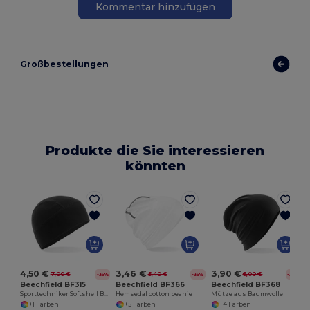
Kommentar hinzufügen
Großbestellungen
Produkte die Sie interessieren
könnten
4,50 €
3,46 €
3,90 €
7,00 €
5,40 €
6,00 €
-36%
-36%
-35%
Beechfield BF315
Beechfield BF366
Beechfield BF368
Sporttechniker Softshell Beanie
Hemsedal cotton beanie
Mütze aus Baumwolle
+1 Farben
+5 Farben
+4 Farben