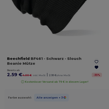
Beechfield
BF461
- Schwarz
- Slouch
Beanie Mütze
Bereits ab
2.59 €
|
-
35
%
4.00 €
inkl. MwSt
2.18 €
ohne MwSt
Kostenloser Versand ab 79 € in diesem Lager!
Farbe auswahl:
Alle anzeigen
+ 3