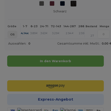
Schwarz
1-7
8-23
24-71
72-143
144-287
288 +
Mehr
Größe
Bestand
Menge
+
4.14
3.89
3.63
3.29
2.94
2.59
€
€
€
€
€
€
OS
27
Auswahlen:
0
Gesamtsumme inkl. MwSt.:
0.00 
In den Warenkorb
Jetzt konfigurieren!
Express-Angebot