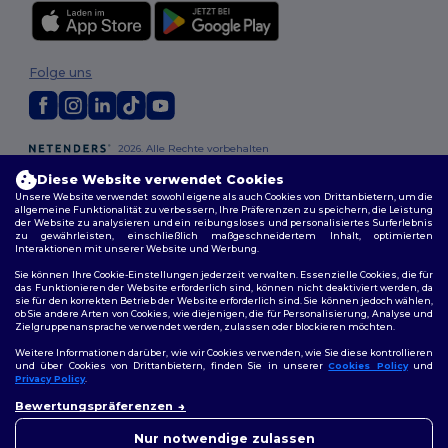
Folge uns
2026. Alle Rechte vorbehalten
Allgemeine Geschäftsbedingungen
|
Personalisierungsrichtlinien
|
Diese Website verwendet Cookies
Datenschutzbestimmungen
|
Cookie-Richtlinie
|
Site Map
Unsere Website verwendet sowohl eigene als auch Cookies von Drittanbietern, um die
allgemeine Funktionalität zu verbessern, Ihre Präferenzen zu speichern, die Leistung
der Website zu analysieren und ein reibungsloses und personalisiertes Surferlebnis
Berlin
|
Hamburg
|
München
|
Köln
|
Frankfurt
|
Essen
|
Dortmund
|
zu gewährleisten, einschließlich maßgeschneidertem Inhalt, optimierten
Stuttgart
|
Düsseldorf
|
Bremen
Interaktionen mit unserer Website und Werbung.
Sie können Ihre Cookie-Einstellungen jederzeit verwalten. Essenzielle Cookies, die für
das Funktionieren der Website erforderlich sind, können nicht deaktiviert werden, da
sie für den korrekten Betrieb der Website erforderlich sind. Sie können jedoch wählen,
ob Sie andere Arten von Cookies, wie diejenigen, die für Personalisierung, Analyse und
Zielgruppenansprache verwendet werden, zulassen oder blockieren möchten.
Weitere Informationen darüber, wie wir Cookies verwenden, wie Sie diese kontrollieren
und über Cookies von Drittanbietern, finden Sie in unserer
Cookies Policy
und
Privacy Policy
.
👋
Hallo
Bewertungspräferenzen
Wenn Sie Fragen oder
Bedenken haben, können Sie
Nur notwendige zulassen
uns jederzeit kontaktieren.