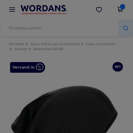
×
Wordans App
App holen
Bessere Preise in der App!
Startseite
Basic Kleidung | Accessoires
Caps und Mützen
Mützen
Beechfield BF461
W1
Versand in