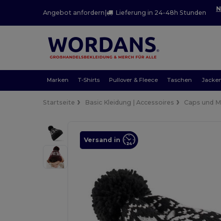
N
Angebot anfordern
|
Lieferung in 24-48h Stunden
Marken
T-Shirts
Pullover & Fleece
Taschen
Jacke
Startseite
Basic Kleidung | Accessoires
Caps und 
Versand in