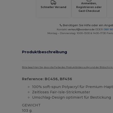
Anmelden,
Schneller Versand
Registrieren oder
Gast-Checkout
Benötigen Sie Hilfe oder ein Ange
Kontakt
verkauf@wordans.de
ODER
0681 969
Montag – Donnerstag: 10:00–13:00 & 14:00–17:30 Freit
Produktbeschreibung
Bitte beachten Sie, dass die Farbe des Produktbildes aufgrund der Bildschir
Reference: BC456, BF456
100% soft-spun Polyacryl für Premium-Hapt
Zeitloses Fair-Isle-Strickmuster
Umschlag-Design optimiert für Bestickung
GEWICHT
103 g.