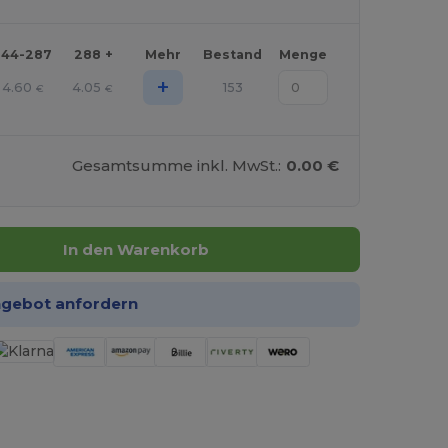
144-287
288 +
Mehr
Bestand
Menge
+
4.60
4.05
153
€
€
Gesamtsumme inkl. MwSt.:
0.00 €
In den Warenkorb
ngebot anfordern