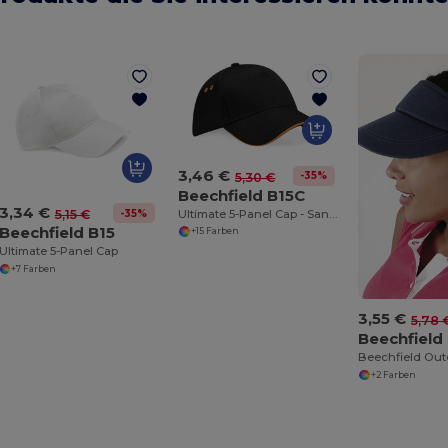
3,46 €
-35%
5,30 €
Beechfield B15C
3,34 €
-35%
Ultimate 5-Panel Cap - Sandwichschirm
5,15 €
Beechfield B15
+15 Farben
Ultimate 5-Panel Cap
+7 Farben
3,55 €
5,78 
Beechfield
+2 Farben