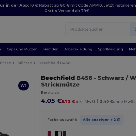
ur in der App:
10 € Rabatt ab 80 € mit Code APP10. Jetzt installieren
Gratis
Versand ab 79€
n
Caps und Mützen
Hemden
Arbeitskleidung
Sportkleidung
Meh
Mützen
Mützen
Beechfield B456
Beechfield
B456
- Schwarz / W
Strickmütze
W1
Bereits ab
4.05 €
|
5.73 €
inkl. MwSt
3.40 €
ohne MwSt
Farbe auswahl:
Alle anzeigen
+ 2