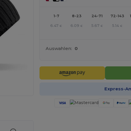
1-7
8-23
24-71
72-143
6.47
6.09
5.67
5.14
€
€
€
€
Auswahlen:
0
Express-A
r Ihre Produkte an