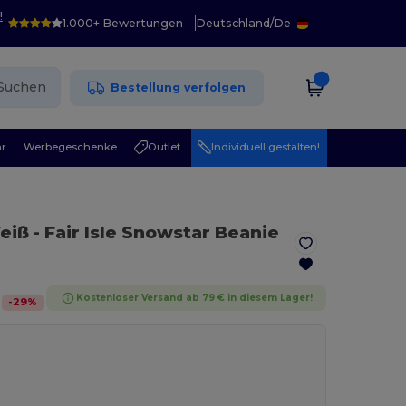
!
1.000+ Bewertungen
Deutschland
/
De
Suchen
Bestellung verfolgen
r
Werbegeschenke
Outlet
Individuell gestalten!
eiß
- Fair Isle Snowstar Beanie
Kostenloser Versand ab 79 € in diesem Lager!
-
29
%