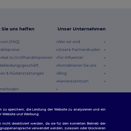
 Sie uns helfen
Unser Unternehmen
trum (FAQ)
Wer wir sind
delspreise
Unsere Partnerdrucker
 lokal zu Großhandelspreisen
Für Influencer
Bekleidungsgeschäft
Kontaktieren Sie uns
en & Rückerstattungen
Blog
Karrierezentrum
methoden
incodes
n zu speichern, die Leistung der Website zu analysieren und ein
rer Website und Werbung.
n nicht deaktiviert werden, da sie für den korrekten Betrieb der
Zielgruppenansprache verwendet werden, zulassen oder blockieren