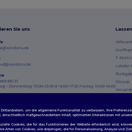
ieren Sie uns
Lassen
de
Hilfezen
e@wordans.de
Großhan
T-Shirts
s
auf@wordans.de
Lokaler 
Rückgab
ne
969 891 51
Glossar
g – Donnerstag: 10:00–13:00 & 14:00–17:30 Freitag: 10:00–14:00
Versand
ragsverfolgung
Gutsche
ittanbietern, um die allgemeine Funktionalität zu verbessern, Ihre Präferenze
n, einschließlich maßgeschneidertem Inhalt, optimierten Interaktionen mit unse
zielle Cookies, die für das Funktionieren der Website erforderlich sind, könne
dere Arten von Cookies, wie diejenigen, die für Personalisierung, Analyse und 