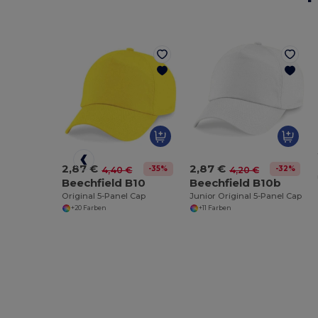
2,87 €
2,87 €
-35%
-32%
4,40 €
4,20 €
Beechfield B10
Beechfield B10b
Original 5-Panel Cap
Junior Original 5-Panel Cap
+20 Farben
+11 Farben