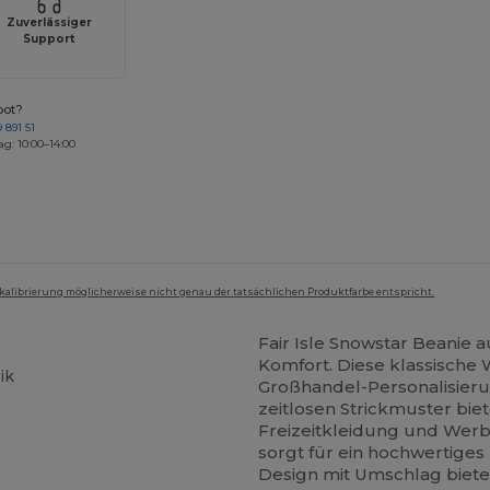
Zuverlässiger
Support
bot?
 891 51
ag: 10:00–14:00
mkalibrierung möglicherweise nicht genau der tatsächlichen Produktfarbe entspricht.
Fair Isle Snowstar Beanie 
Komfort. Diese klassische 
ik
Großhandel-Personalisieru
zeitlosen Strickmuster biete
Freizeitkleidung und Werb
sorgt für ein hochwertiges
Design mit Umschlag bietet 