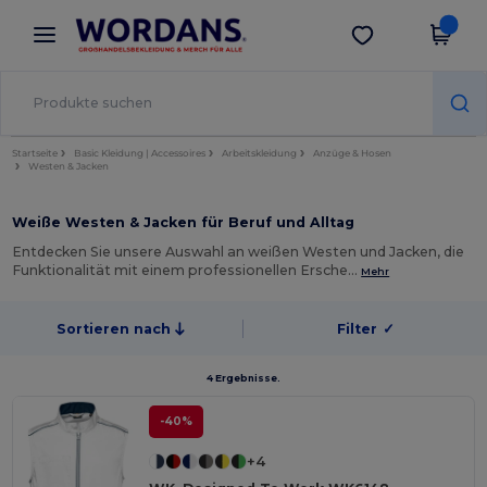
×
Wordans App
App holen
Bessere Preise in der App!
Startseite
Basic Kleidung | Accessoires
Arbeitskleidung
Anzüge & Hosen
Westen & Jacken
Weiße Westen & Jacken für Beruf und Alltag
Entdecken Sie unsere Auswahl an weißen Westen und Jacken, die
Funktionalität mit einem professionellen Ersche…
Mehr
Sortieren nach
Filter
✓
4 Ergebnisse.
-40%
+4