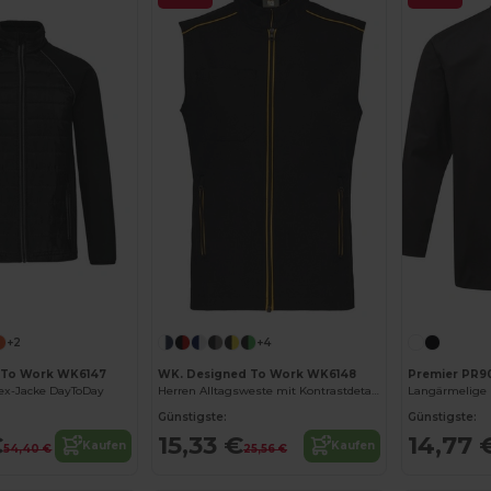
+2
+4
 To Work WK6147
WK. Designed To Work WK6148
Premier PR9
sex-Jacke DayToDay
Herren Alltagsweste mit Kontrastdetails
Langärmelige K
Günstigste:
Günstigste:
€
15,33 €
14,77 
Kaufen
Kaufen
54,40 €
25,56 €