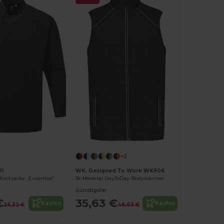
+2
01
WK. Designed To Work WK606
ochjacke „Essential“
Bi-Material DayToDay-Bodywärmer
Günstigste:
€
35,63 €
Kaufen
Kaufen
26,32 €
46,03 €