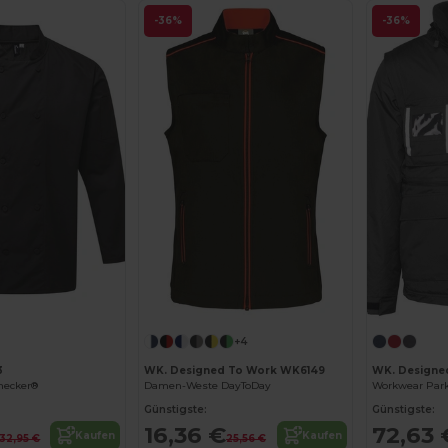
-36%
-36%
+4
3
WK. Designed To Work WK6149
WK. Designe
hecker®
Damen-Weste DayToDay
Günstigste:
Günstigste:
16,36 €
72,63 
Kaufen
Kaufen
32,95 €
25,56 €