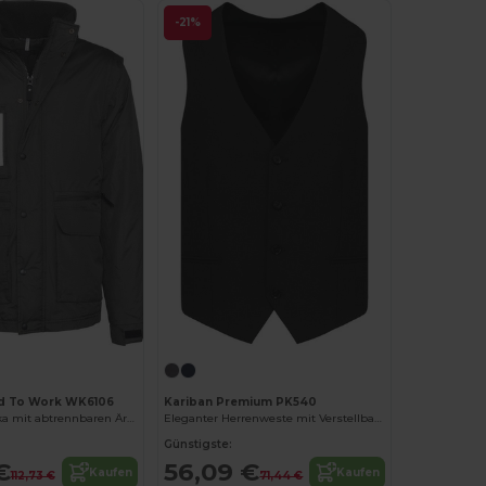
-21%
d To Work WK6106
Kariban Premium PK540
Workwear Parka mit abtrennbaren Ärmeln
Eleganter Herrenweste mit Verstellbarem Rückengurt
Günstigste:
€
56,09 €
Kaufen
Kaufen
112,73 €
71,44 €