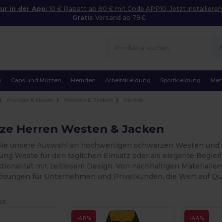
ur in der App:
10 € Rabatt ab 80 € mit Code APP10. Jetzt installieren
Gratis
Versand ab 79€
n
Caps und Mützen
Hemden
Arbeitskleidung
Sportkleidung
Meh
Anzüge & Hosen
Westen & Jacken
Herren
ze Herren Westen & Jacken
ie unsere Auswahl an hochwertigen schwarzen Westen und Ja
ung Weste für den täglichen Einsatz oder als elegante Beglei
tionalität mit zeitlosem Design. Von nachhaltigen Materialien
Lösungen für Unternehmen und Privatkunden, die Wert auf Qual
se.
-40%
-44%