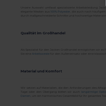
Unsere Auswahl umfasst spezialisierte Arbeitskleidung Jac
elegante Westen aus
100% Polyester
, die auch nach häufigem
durch maßgeschneiderte Schnitte und hochwertige Materia
Qualität im Großhandel
Als Spezialist für den Jacken Großhandel ermöglichen wir es Fi
Sie eine
Arbeitsweste
für den Außeneinsatz oder eine klassisc
Material und Komfort
Wir setzen auf Materialien, die den Anforderungen des Allta
Tage oder den Übergang bieten wir auch
langärmlige Opti
Damen
, um ein harmonisches Gesamtbild für Ihr gesamtes Te