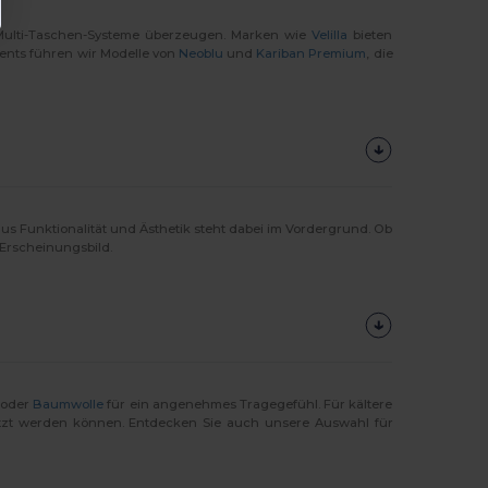
e Multi-Taschen-Systeme überzeugen. Marken wie
Velilla
bieten
ents führen wir Modelle von
Neoblu
und
Kariban Premium
, die
 aus Funktionalität und Ästhetik steht dabei im Vordergrund. Ob
 Erscheinungsbild.
 oder
Baumwolle
für ein angenehmes Tragegefühl. Für kältere
etzt werden können. Entdecken Sie auch unsere Auswahl für