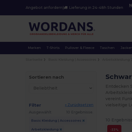
N
Angebot anfordern
|
Lieferung in 24-48h Stunden
Marken
T-Shirts
Pullover & Fleece
Taschen
Jacke
Startseite
Basic Kleidung | Accessoires
Arbeitskleidung
Schwar
Sortieren nach
Entdecken S
Arbeitskleid
vereint Funk
Filter
vielseitige 
« Zurücksetzen
Ausgewählt
10 Ergebnisse.
10 Ergebnis
Basic Kleidung | Accessoires
Arbeitskleidung
-33%