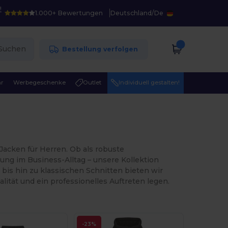
!
1.000+ Bewertungen
Deutschland
/
De
Suchen
Bestellung verfolgen
r
Werbegeschenke
Outlet
Individuell gestalten!
cken für Herren. Ob als robuste
tung im Business-Alltag – unsere Kollektion
 bis hin zu klassischen Schnitten bieten wir
ität und ein professionelles Auftreten legen.
-23%