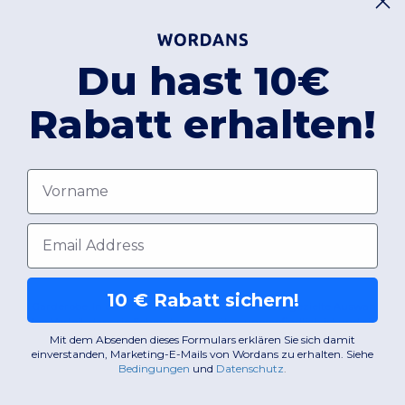
Du hast 10€
Rabatt erhalten!
Vorname
E-Mail-Adresse
10 € Rabatt sichern!
llen Garderobe. In unserem Sortiment finden Sie eine gezielte Auswahl an 
 dabei den Vorteil, dass sie Schmutz gegenüber unempfindlich ist und sich nah
Mit dem Absenden dieses Formulars erklären Sie sich damit
einverstanden, Marketing-E-Mails von Wordans zu erhalten. Siehe
Bedingungen
​
und
Datenschutz
.