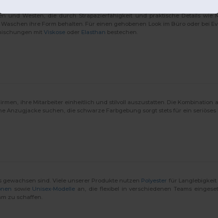
ken und Westen, die durch Strapazierfähigkeit und praktische Details wi
 Waschen ihre Form behalten. Für einen gehobenen Look im Büro oder bei Ev
lmischungen mit
Viskose
oder
Elasthan
bestechen.
rmen, ihre Mitarbeiter einheitlich und stilvoll auszustatten. Die Kombination
he Anzugjacke suchen, die schwarze Farbgebung sorgt stets für ein seriöses
gs gewachsen sind. Viele unserer Produkte nutzen
Polyester
für Langlebigkeit
onen
sowie
Unisex-Modelle
an, die flexibel in verschiedenen Teams einges
am zu schaffen.