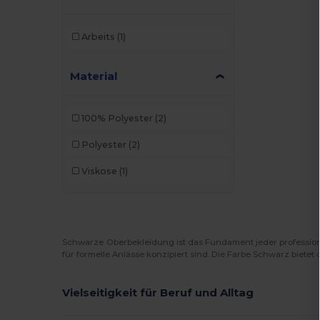
Arbeits
(1)
Material
100% Polyester
(2)
Polyester
(2)
Viskose
(1)
Schwarze Oberbekleidung ist das Fundament jeder professione
für formelle Anlässe konzipiert sind. Die Farbe Schwarz bietet
Vielseitigkeit für Beruf und Alltag