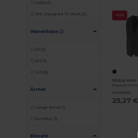
Velilla
(1)
WK. Designed To Work
(5)
-42%
Warenhaus
W1
(1)
W2
(1)
W5
(8)
VELILLA VL410
Ärmel
Günstigste:
25,27 
Lange Ärmel
(1)
Ärmellos
(1)
Einsatz