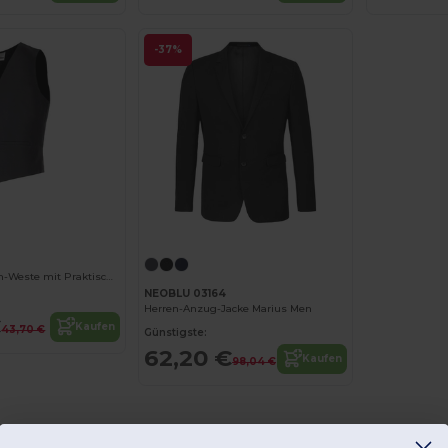
-37%
Eleganter Herren-Weste mit Praktischen Taschen
NEOBLU 03164
Herren-Anzug-Jacke Marius Men
€
Kaufen
43,70 €
Günstigste:
62,20 €
Kaufen
98,04 €