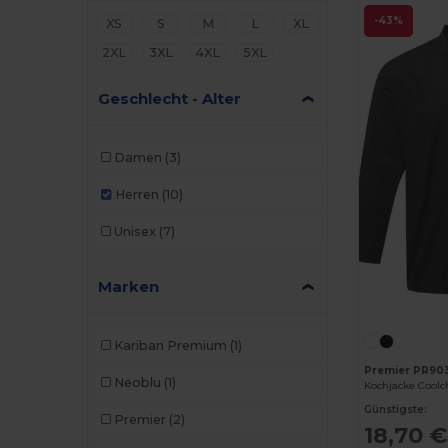
-43%
XS
S
M
L
XL
2XL
3XL
4XL
5XL
Geschlecht - Alter
Damen
(3)
Herren
(10)
Unisex
(7)
Marken
Kariban Premium
(1)
Premier PR90
Neoblu
(1)
Kochjacke Coolc
Günstigste:
Premier
(2)
18,70 €