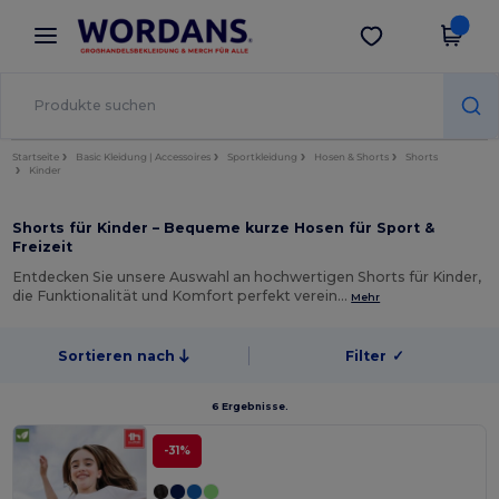
×
Wordans App
App holen
Bessere Preise in der App!
Startseite
Basic Kleidung | Accessoires
Sportkleidung
Hosen & Shorts
Shorts
Kinder
Shorts für Kinder – Bequeme kurze Hosen für Sport &
Freizeit
Entdecken Sie unsere Auswahl an hochwertigen Shorts für Kinder,
die Funktionalität und Komfort perfekt verein…
Mehr
Sortieren nach
Filter
✓
6 Ergebnisse.
-31%