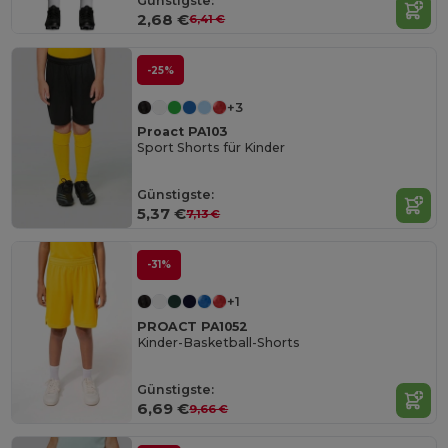
Günstigste:
2,68 €
6,41 €
-25%
+3
Proact PA103
Sport Shorts für Kinder
Günstigste:
5,37 €
7,13 €
-31%
+1
PROACT PA1052
Kinder-Basketball-Shorts
Günstigste:
6,69 €
9,66 €