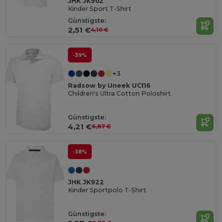
JHK JK902
Kinder Sport T-Shirt
Günstigste:
2,51 €
4,10 €
-39%
+3
Radsow by Uneek UC116
Children's Ultra Cotton Poloshirt
Günstigste:
4,21 €
6,87 €
-38%
JHK JK922
Kinder Sportpolo T-Shirt
Günstigste: