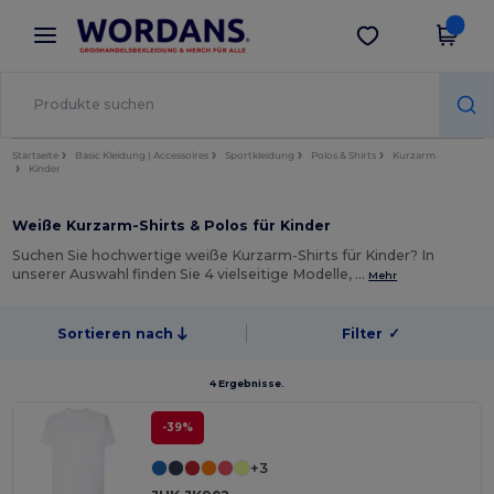
×
Wordans App
App holen
Bessere Preise in der App!
Startseite
Basic Kleidung | Accessoires
Sportkleidung
Polos & Shirts
Kurzarm
Kinder
Weiße Kurzarm-Shirts & Polos für Kinder
Suchen Sie hochwertige weiße Kurzarm-Shirts für Kinder? In
unserer Auswahl finden Sie 4 vielseitige Modelle, …
Mehr
Sortieren nach
Filter
✓
4 Ergebnisse.
-39%
+3