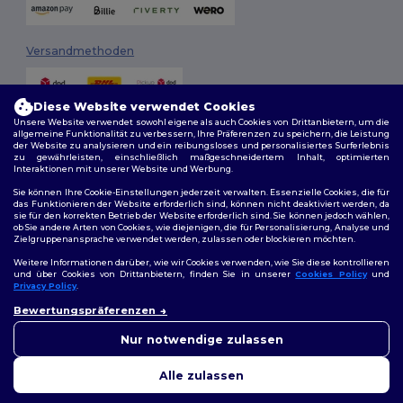
Versandmethoden
Diese Website verwendet Cookies
Unsere Website verwendet sowohl eigene als auch Cookies von Drittanbietern, um die
allgemeine Funktionalität zu verbessern, Ihre Präferenzen zu speichern, die Leistung
der Website zu analysieren und ein reibungsloses und personalisiertes Surferlebnis
zu gewährleisten, einschließlich maßgeschneidertem Inhalt, optimierten
Interaktionen mit unserer Website und Werbung.
Folge uns
Sie können Ihre Cookie-Einstellungen jederzeit verwalten. Essenzielle Cookies, die für
das Funktionieren der Website erforderlich sind, können nicht deaktiviert werden, da
sie für den korrekten Betrieb der Website erforderlich sind. Sie können jedoch wählen,
ob Sie andere Arten von Cookies, wie diejenigen, die für Personalisierung, Analyse und
Zielgruppenansprache verwendet werden, zulassen oder blockieren möchten.
2026. Alle Rechte vorbehalten
Weitere Informationen darüber, wie wir Cookies verwenden, wie Sie diese kontrollieren
Allgemeine Geschäftsbedingungen
|
Personalisierungsrichtlinien
|
und über Cookies von Drittanbietern, finden Sie in unserer
Cookies Policy
und
Datenschutzbestimmungen
|
Cookie-Richtlinie
|
Site Map
Privacy Policy
.
👋
Hallo
Bewertungspräferenzen
Wenn Sie Fragen oder
Berlin
|
Hamburg
|
München
|
Köln
|
Frankfurt
|
Essen
|
Dortmund
|
Bedenken haben, können Sie
Nur notwendige zulassen
Stuttgart
|
Düsseldorf
|
Bremen
uns jederzeit kontaktieren.
Unser Chatbot ist hier, um
Alle zulassen
Ihnen zu helfen.