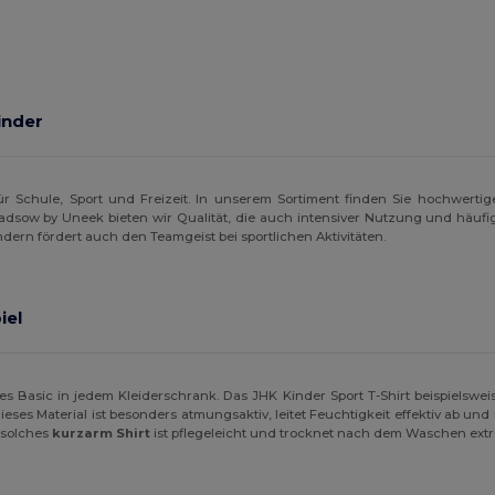
inder
r Schule, Sport und Freizeit. In unserem Sortiment finden Sie hochwertige 
dsow by Uneek bieten wir Qualität, die auch intensiver Nutzung und häufig
ondern fördert auch den Teamgeist bei sportlichen Aktivitäten.
iel
res Basic in jedem Kleiderschrank. Das JHK Kinder Sport T-Shirt beispielswei
eses Material ist besonders atmungsaktiv, leitet Feuchtigkeit effektiv ab un
 solches
kurzarm Shirt
ist pflegeleicht und trocknet nach dem Waschen extr