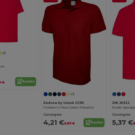
+3
hirt
Kaufen
0 €
+3
Radsow by Uneek UC116
JHK JK922
Children's Ultra Cotton Poloshirt
Kinder Sportpol
Günstigste:
Günstigste:
4,21 €
5,37 €
Kaufen
6,87 €
8