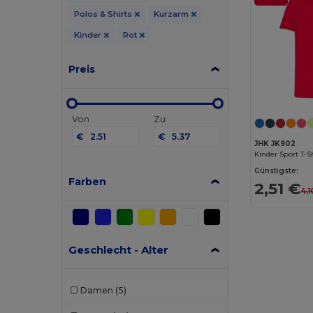
Polos & Shirts
Kurzarm
Kinder
Rot
Preis
Von
Zu
€
€
JHK JK902
Kinder Sport T-S
Günstigste:
Farben
2,51 €
4,1
Geschlecht - Alter
Damen
(5)