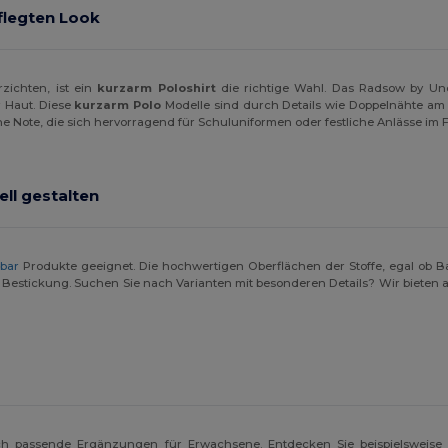
flegten Look
zichten, ist ein
kurzarm Poloshirt
die richtige Wahl. Das Radsow by Une
 Haut. Diese
kurzarm Polo
Modelle sind durch Details wie Doppelnähte am 
he Note, die sich hervorragend für Schuluniformen oder festliche Anlässe im F
ell gestalten
bar
Produkte geeignet. Die hochwertigen Oberflächen der Stoffe, egal ob B
Bestickung. Suchen Sie nach Varianten mit besonderen Details? Wir bieten
ch passende Ergänzungen für Erwachsene. Entdecken Sie beispielsweis