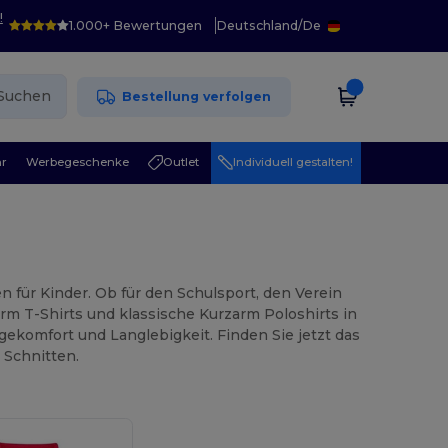
!
1.000+ Bewertungen
Deutschland
/
De
Suchen
Bestellung verfolgen
r
Werbegeschenke
Outlet
Individuell gestalten!
für Kinder. Ob für den Schulsport, den Verein
zarm T-Shirts und klassische Kurzarm Poloshirts in
komfort und Langlebigkeit. Finden Sie jetzt das
 Schnitten.