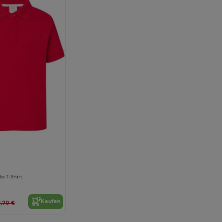
o T-Shirt
Kaufen
,70 €