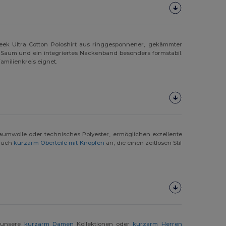
ek Ultra Cotton Poloshirt aus ringgesponnener, gekämmter
Saum und ein integriertes Nackenband besonders formstabil.
amilienkreis eignet.
aumwolle oder technisches Polyester, ermöglichen exzellente
 auch
kurzarm Oberteile mit Knöpfen
an, die einen zeitlosen Stil
e unsere
kurzarm Damen
Kollektionen oder
kurzarm Herren