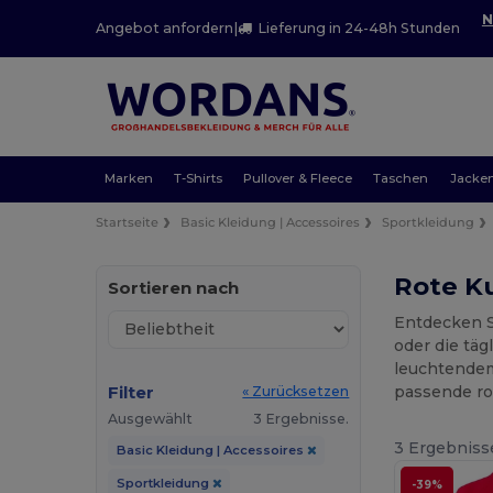
N
Angebot anfordern
|
Lieferung in 24-48h Stunden
Marken
T-Shirts
Pullover & Fleece
Taschen
Jacke
Startseite
Basic Kleidung | Accessoires
Sportkleidung
Rote Ku
Sortieren nach
Entdecken S
oder die täg
leuchtendem
Filter
passende ro
« Zurücksetzen
Ausgewählt
3 Ergebnisse.
3 Ergebniss
Basic Kleidung | Accessoires
Sportkleidung
-39%