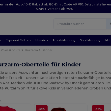
ur in der App:
10 € Rabatt ab 80 € mit Code APP10. Jetzt installieren
Gratis
Versand ab 79€
n
Caps und Mützen
Hemden
Arbeitskleidung
Sportkleidung
Meh
Polos & Shirts
Kurzarm
Kinder
rzarm-Oberteile für Kinder
ie unsere Auswahl an hochwertigen roten Kurzarm-Oberteilen 
liche Freizeit – unsere Kollektion bietet strapazierfähige Kur
 Rot. Marken wie JHK und Radsow by Uneek garantieren Trage
te Kurzarm Shirt für aktive Kids in verschiedenen Größen und
e.
-39%
-38%