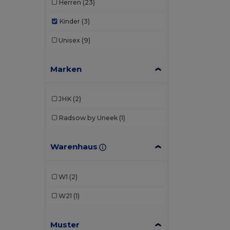
Herren
(23)
Kinder
(3)
Unisex
(9)
Marken
JHK
(2)
Radsow by Uneek
(1)
Warenhaus
W1
(2)
W21
(1)
Muster